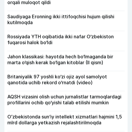
orqali muloqot qildi
Saudiyaga Eronning ikki ittifoqchisi hujum qilishi
kutilmoqda
Rossiyada YTH oqibatida ikki nafar O‘zbekiston
fuqarosi halok bo‘ldi
Jahon klassikasi: hayotda hech bo‘lmaganda bir
marta o‘qish kerak bo‘lgan kitoblar (II qism)
Britaniyalik 97 yoshli ko‘zi ojiz ayol samolyot
qanotida uchib rekord o‘rnatdi (video)
AQSH vizasini olish uchun jurnalistlar tarmoqlardagi
profillarini ochib qo‘yishi talab etilishi mumkin
Oʻzbekistonda sunʼiy intellekt xizmatlari hajmini 1,5
mlrd dollarga yetkazish rejalashtirilmoqda