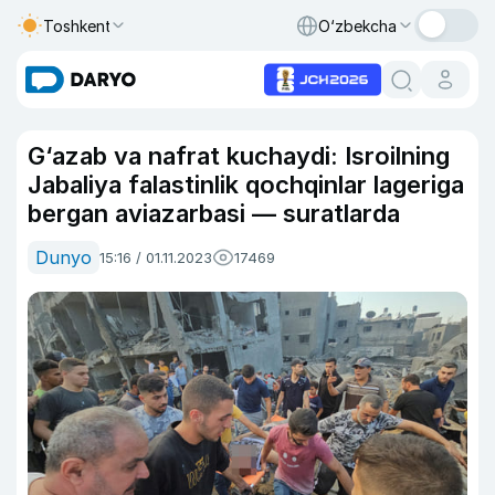
Toshkent
O‘zbekcha
G‘azab va nafrat kuchaydi: Isroilning
Jabaliya falastinlik qochqinlar lageriga
bergan aviazarbasi — suratlarda
Dunyo
15:16 / 01.11.2023
17469