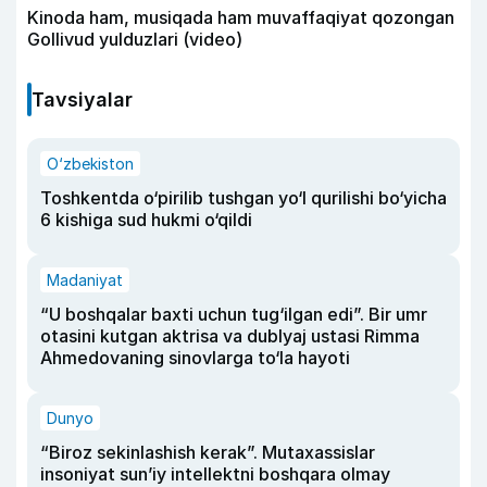
Kinoda ham, musiqada ham muvaffaqiyat qozongan
Gollivud yulduzlari (video)
Tavsiyalar
O‘zbekiston
Toshkentda o‘pirilib tushgan yo‘l qurilishi bo‘yicha
6 kishiga sud hukmi o‘qildi
Madaniyat
“U boshqalar baxti uchun tug‘ilgan edi”. Bir umr
otasini kutgan aktrisa va dublyaj ustasi Rimma
Ahmedovaning sinovlarga to‘la hayoti
Dunyo
“Biroz sekinlashish kerak”. Mutaxassislar
insoniyat sun’iy intellektni boshqara olmay