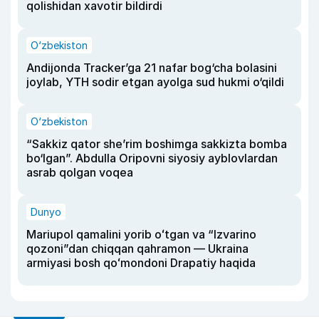
qolishidan xavotir bildirdi
O‘zbekiston
Andijonda Tracker’ga 21 nafar bog‘cha bolasini
joylab, YTH sodir etgan ayolga sud hukmi o‘qildi
O‘zbekiston
“Sakkiz qator she’rim boshimga sakkizta bomba
bo‘lgan”. Abdulla Oripovni siyosiy ayblovlardan
asrab qolgan voqea
Dunyo
Mariupol qamalini yorib oʻtgan va “Izvarino
qozoni”dan chiqqan qahramon — Ukraina
armiyasi bosh qoʻmondoni Drapatiy haqida