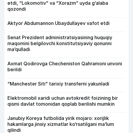
etdi, “Lokomotiv” va “Xorazm” uyda g‘alaba
qozondi
Aktyor Abdu­mannon Ubaydullayev vafot etdi
Senat Prezident administratsiyasining huquqiy
maqomini belgilovchi konstitutsiyaviy qonunni
ma’qulladi
Axmat Qodirovga Checheniston Qahramoni unvoni
berildi
“Manchester Siti” tarixiy transferni yakunladi
Elektromobil xaridi uchun avtokredit foizining bir
qismi davlat tomonidan qoplab berilishi mumkin
Janubiy Koreya futbolida yirik mojaro: xorijlik
hakamlarga jinsiy xizmatlar ko‘rsatilgani ma’lum
qilindi