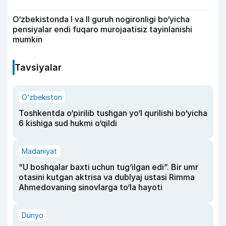
O‘zbekistonda I va II guruh nogironligi bo‘yicha
pensiyalar endi fuqaro murojaatisiz tayinlanishi
mumkin
Tavsiyalar
O‘zbekiston
Toshkentda o‘pirilib tushgan yo‘l qurilishi bo‘yicha
6 kishiga sud hukmi o‘qildi
Madaniyat
“U boshqalar baxti uchun tug‘ilgan edi”. Bir umr
otasini kutgan aktrisa va dublyaj ustasi Rimma
Ahmedovaning sinovlarga to‘la hayoti
Dunyo