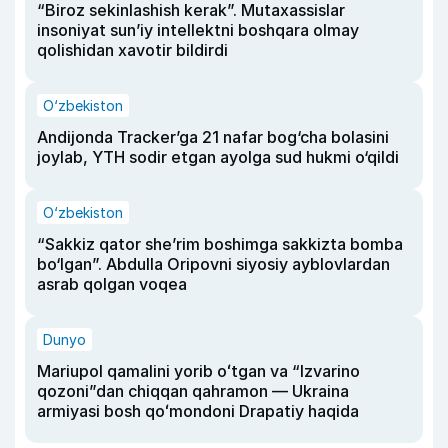
“Biroz sekinlashish kerak”. Mutaxassislar
insoniyat sun’iy intellektni boshqara olmay
qolishidan xavotir bildirdi
O‘zbekiston
Andijonda Tracker’ga 21 nafar bog‘cha bolasini
joylab, YTH sodir etgan ayolga sud hukmi o‘qildi
O‘zbekiston
“Sakkiz qator she’rim boshimga sakkizta bomba
bo‘lgan”. Abdulla Oripovni siyosiy ayblovlardan
asrab qolgan voqea
Dunyo
Mariupol qamalini yorib oʻtgan va “Izvarino
qozoni”dan chiqqan qahramon — Ukraina
armiyasi bosh qoʻmondoni Drapatiy haqida