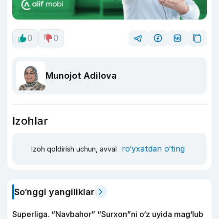
0
0
Munojot Adilova
Izohlar
ro‘yxatdan o‘ting
Izoh qoldirish uchun, avval
So‘nggi yangiliklar
Superliga. “Navbahor” “Surxon”ni o‘z uyida mag‘lub