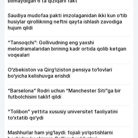
bilmaydigan 6 ta qiziqarli fakt
Saudiya mudofaa pakti imzolaganidan ikki kun o‘tib
husiylar qirollikning neftni qayta ishlash zavodiga
hujum qildi
“Tansoqchi”: Gollivudning eng yaxshi
melodramalaridan birining kadr ortida qolib ketgan
voqealari
O‘zbekiston va Qirg‘iziston pensiya to‘lovlari
bo‘yicha kelishuvga erishdi
“Barselona” Rodri uchun “Manchester Siti”ga bir
futbolchisini taklif qildi
“Tolibon” yettita xususiy universitet faoliyatini
to‘xtatib qo‘ydi
Mashhurlar ham yig‘laydi: fojiali yo‘qotishlarni