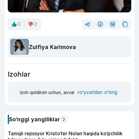
0
0
Zulfiya Karimova
Izohlar
ro‘yxatdan o‘ting
Izoh qoldirish uchun, avval
So‘nggi yangiliklar
Taniqli rejissyor Kristofer Nolan haqida ko‘pchilik