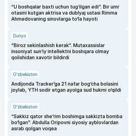
“U boshqalar baxti uchun tug‘ilgan edi”. Bir umr
otasini kutgan aktrisa va dublyaj ustasi Rimma
Ahmedovaning sinovlarga to‘la hayoti
Dunyo
“Biroz sekinlashish kerak”. Mutaxassislar
insoniyat sun’iy intellektni boshqara olmay
qolishidan xavotir bildirdi
O‘zbekiston
Andijonda Tracker’ga 21 nafar bog‘cha bolasini
joylab, YTH sodir etgan ayolga sud hukmi o‘qildi
O‘zbekiston
“Sakkiz qator she’rim boshimga sakkizta bomba
bo‘lgan”. Abdulla Oripovni siyosiy ayblovlardan
asrab qolgan voqea