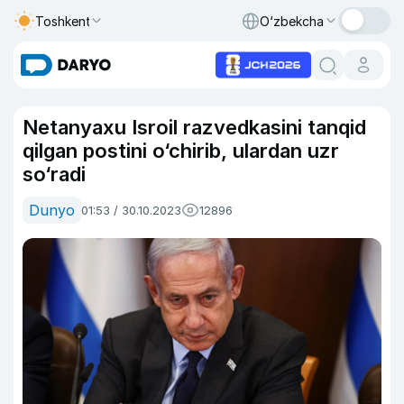
Toshkent
O‘zbekcha
Netanyaxu Isroil razvedkasini tanqid
qilgan postini o‘chirib, ulardan uzr
so‘radi
Dunyo
01:53 / 30.10.2023
12896