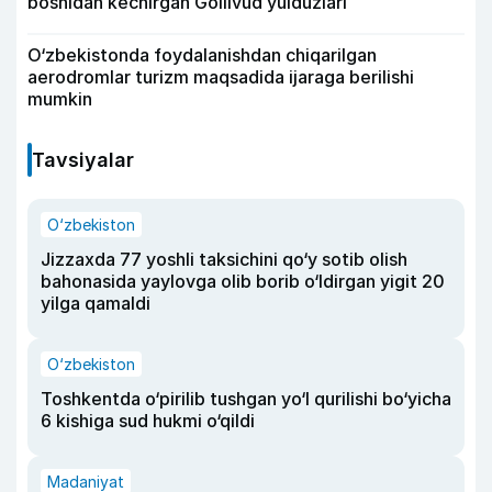
boshidan kechirgan Gollivud yulduzlari
O‘zbekistonda foydalanishdan chiqarilgan
aerodromlar turizm maqsadida ijaraga berilishi
mumkin
Tavsiyalar
O‘zbekiston
Jizzaxda 77 yoshli taksichini qo‘y sotib olish
bahonasida yaylovga olib borib o‘ldirgan yigit 20
yilga qamaldi
O‘zbekiston
Toshkentda o‘pirilib tushgan yo‘l qurilishi bo‘yicha
6 kishiga sud hukmi o‘qildi
Madaniyat