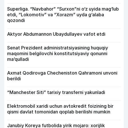
Superliga. “Navbahor” “Surxon”ni o‘z uyida mag‘lub
etdi, “Lokomotiv” va “Xorazm” uyda g‘alaba
qozondi
Aktyor Abdu­mannon Ubaydullayev vafot etdi
Senat Prezident administratsiyasining huquqiy
maqomini belgilovchi konstitutsiyaviy qonunni
ma’qulladi
Axmat Qodirovga Checheniston Qahramoni unvoni
berildi
“Manchester Siti” tarixiy transferni yakunladi
Elektromobil xaridi uchun avtokredit foizining bir
qismi davlat tomonidan qoplab berilishi mumkin
Janubiy Koreya futbolida yirik mojaro: xorijlik