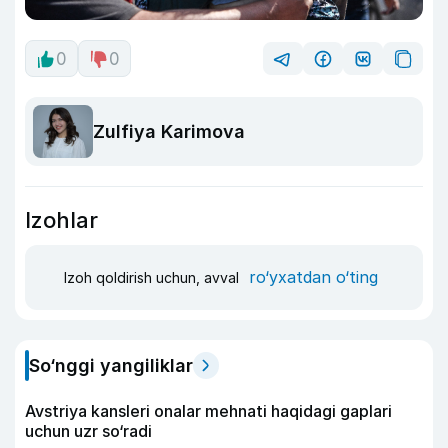
0
0
Zulfiya Karimova
Izohlar
ro‘yxatdan o‘ting
Izoh qoldirish uchun, avval
So‘nggi yangiliklar
Avstriya kansleri onalar mehnati haqidagi gaplari
uchun uzr so‘radi