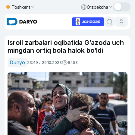
Toshkent
O‘zbekcha
Isroil zarbalari oqibatida G‘azoda uch
mingdan ortiq bola halok bo‘ldi
Dunyo
23:49 / 29.10.2023
8453