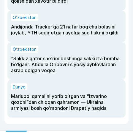
qolishidan xavotir bildirdi
O‘zbekiston
Andijonda Tracker’ga 21 nafar bog‘cha bolasini
joylab, YTH sodir etgan ayolga sud hukmi o‘qildi
O‘zbekiston
“Sakkiz qator she’rim boshimga sakkizta bomba
bo‘lgan”. Abdulla Oripovni siyosiy ayblovlardan
asrab qolgan voqea
Dunyo
Mariupol qamalini yorib oʻtgan va “Izvarino
qozoni”dan chiqqan qahramon — Ukraina
armiyasi bosh qoʻmondoni Drapatiy haqida