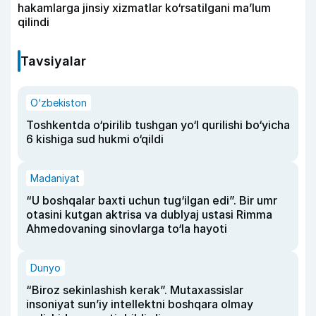
hakamlarga jinsiy xizmatlar ko‘rsatilgani ma’lum
qilindi
Tavsiyalar
O‘zbekiston
Toshkentda o‘pirilib tushgan yo‘l qurilishi bo‘yicha
6 kishiga sud hukmi o‘qildi
Madaniyat
“U boshqalar baxti uchun tug‘ilgan edi”. Bir umr
otasini kutgan aktrisa va dublyaj ustasi Rimma
Ahmedovaning sinovlarga to‘la hayoti
Dunyo
“Biroz sekinlashish kerak”. Mutaxassislar
insoniyat sun’iy intellektni boshqara olmay