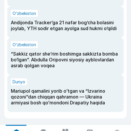
O‘zbekiston
Andijonda Tracker’ga 21 nafar bog‘cha bolasini
joylab, YTH sodir etgan ayolga sud hukmi o‘qildi
O‘zbekiston
“Sakkiz qator she’rim boshimga sakkizta bomba
bo‘lgan”. Abdulla Oripovni siyosiy ayblovlardan
asrab qolgan voqea
Dunyo
Mariupol qamalini yorib oʻtgan va “Izvarino
qozoni”dan chiqqan qahramon — Ukraina
armiyasi bosh qoʻmondoni Drapatiy haqida