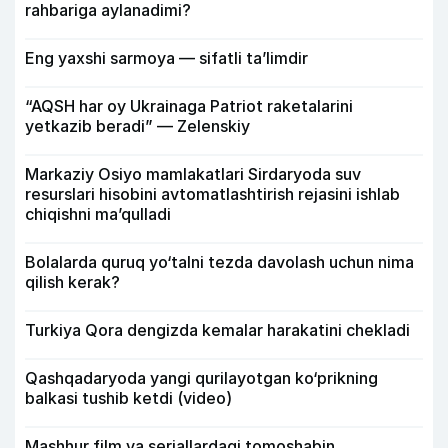
rahbariga aylanadimi?
Eng yaxshi sarmoya — sifatli ta’limdir
“AQSH har oy Ukrainaga Patriot raketalarini
yetkazib beradi” — Zelenskiy
Markaziy Osiyo mamlakatlari Sirdaryoda suv
resurslari hisobini avtomatlashtirish rejasini ishlab
chiqishni ma’qulladi
Bolalarda quruq yo‘talni tezda davolash uchun nima
qilish kerak?
Turkiya Qora dengizda kemalar harakatini chekladi
Qashqadaryoda yangi qurilayotgan ko‘prikning
balkasi tushib ketdi (video)
Mashhur film va seriallardagi tomoshabin