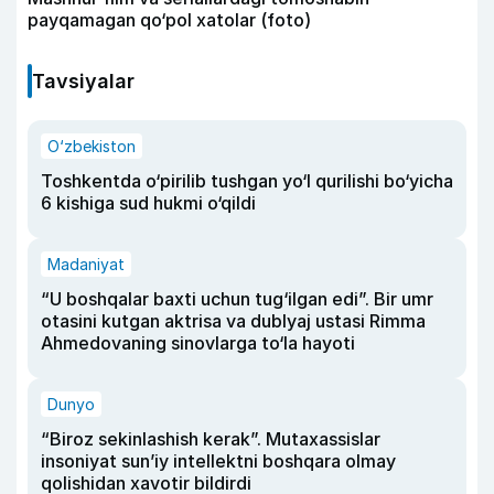
payqamagan qo‘pol xatolar (foto)
Tavsiyalar
O‘zbekiston
Toshkentda o‘pirilib tushgan yo‘l qurilishi bo‘yicha
6 kishiga sud hukmi o‘qildi
Madaniyat
“U boshqalar baxti uchun tug‘ilgan edi”. Bir umr
otasini kutgan aktrisa va dublyaj ustasi Rimma
Ahmedovaning sinovlarga to‘la hayoti
Dunyo
“Biroz sekinlashish kerak”. Mutaxassislar
insoniyat sun’iy intellektni boshqara olmay
qolishidan xavotir bildirdi