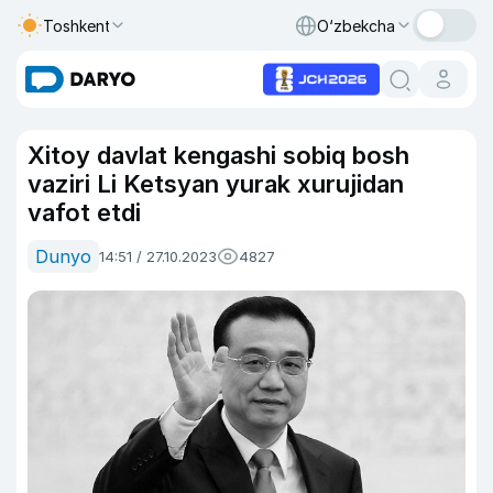
Toshkent
O‘zbekcha
Xitoy davlat kengashi sobiq bosh
vaziri Li Ketsyan yurak xurujidan
vafot etdi
Dunyo
14:51 / 27.10.2023
4827