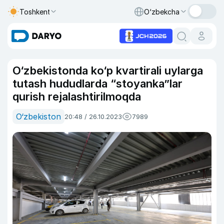
Toshkent
O‘zbekcha
O‘zbekistonda ko‘p kvartirali uylarga
tutash hududlarda “stoyanka”lar
qurish rejalashtirilmoqda
O‘zbekiston
20:48 / 26.10.2023
7989