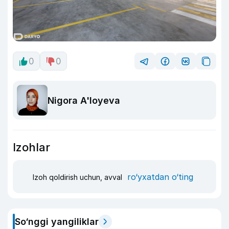
0
0
Nigora A'loyeva
Izohlar
ro‘yxatdan o‘ting
Izoh qoldirish uchun, avval
So‘nggi yangiliklar