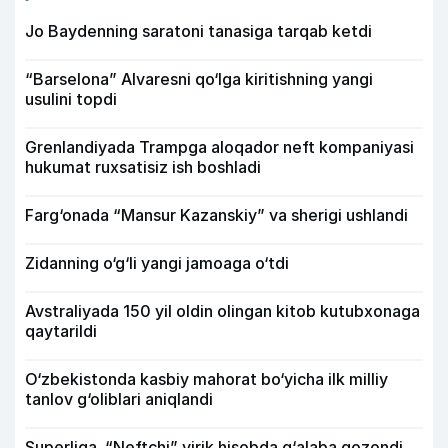
Jo Baydenning saratoni tanasiga tarqab ketdi
“Barselona” Alvaresni qo‘lga kiritishning yangi
usulini topdi
Grenlandiyada Trampga aloqador neft kompaniyasi
hukumat ruxsatisiz ish boshladi
Farg‘onada “Mansur Kazanskiy” va sherigi ushlandi
Zidanning o‘g‘li yangi jamoaga o‘tdi
Avstraliyada 150 yil oldin olingan kitob kutubxonaga
qaytarildi
O‘zbekistonda kasbiy mahorat bo‘yicha ilk milliy
tanlov g‘oliblari aniqlandi
Superliga. “Neftchi” yirik hisobda g‘alaba qozondi,