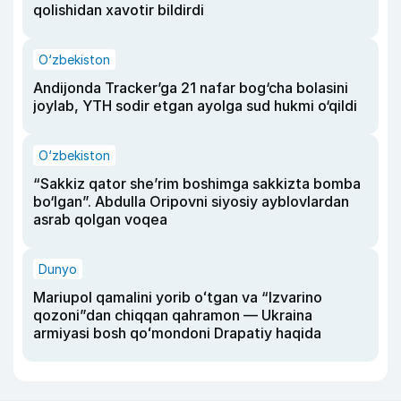
qolishidan xavotir bildirdi
O‘zbekiston
Andijonda Tracker’ga 21 nafar bog‘cha bolasini
joylab, YTH sodir etgan ayolga sud hukmi o‘qildi
O‘zbekiston
“Sakkiz qator she’rim boshimga sakkizta bomba
bo‘lgan”. Abdulla Oripovni siyosiy ayblovlardan
asrab qolgan voqea
Dunyo
Mariupol qamalini yorib oʻtgan va “Izvarino
qozoni”dan chiqqan qahramon — Ukraina
armiyasi bosh qoʻmondoni Drapatiy haqida