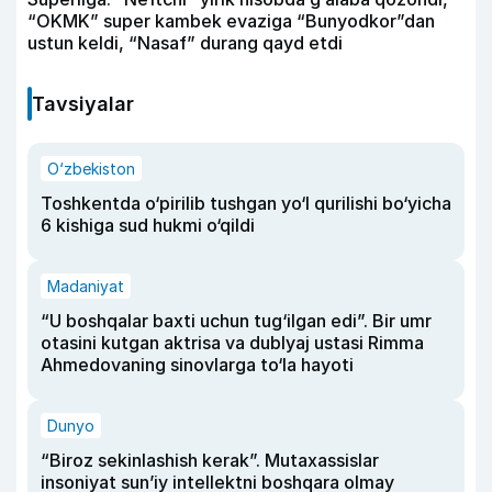
“OKMK” super kambek evaziga “Bunyodkor”dan
ustun keldi, “Nasaf” durang qayd etdi
Tavsiyalar
O‘zbekiston
Toshkentda o‘pirilib tushgan yo‘l qurilishi bo‘yicha
6 kishiga sud hukmi o‘qildi
Madaniyat
“U boshqalar baxti uchun tug‘ilgan edi”. Bir umr
otasini kutgan aktrisa va dublyaj ustasi Rimma
Ahmedovaning sinovlarga to‘la hayoti
Dunyo
“Biroz sekinlashish kerak”. Mutaxassislar
insoniyat sun’iy intellektni boshqara olmay