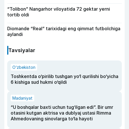
“Tolibon” Nangarhor viloyatida 72 gektar yerni
tortib oldi
Diomande “Real” tarixidagi eng qimmat futbolchiga
aylandi
Tavsiyalar
O‘zbekiston
Toshkentda o‘pirilib tushgan yo‘l qurilishi bo‘yicha
6 kishiga sud hukmi o‘qildi
Madaniyat
“U boshqalar baxti uchun tug‘ilgan edi”. Bir umr
otasini kutgan aktrisa va dublyaj ustasi Rimma
Ahmedovaning sinovlarga to‘la hayoti