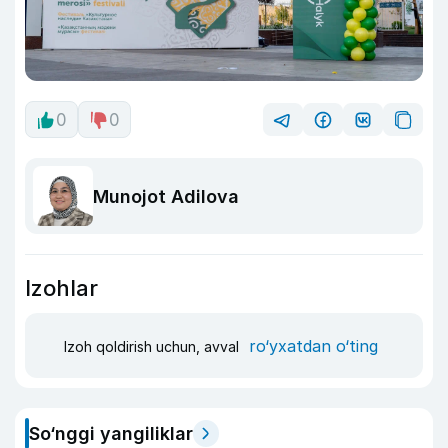
0
0
Munojot Adilova
Izohlar
ro‘yxatdan o‘ting
Izoh qoldirish uchun, avval
So‘nggi yangiliklar