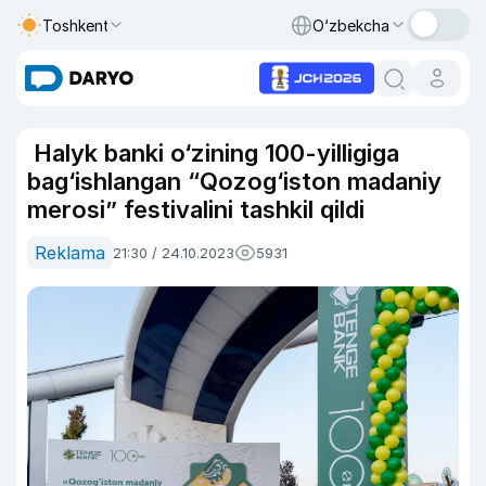
Toshkent
O‘zbekcha
Halyk banki o‘zining 100-yilligiga
bag‘ishlangan “Qozog‘iston madaniy
merosi” festivalini tashkil qildi
Reklama
21:30 / 24.10.2023
5931