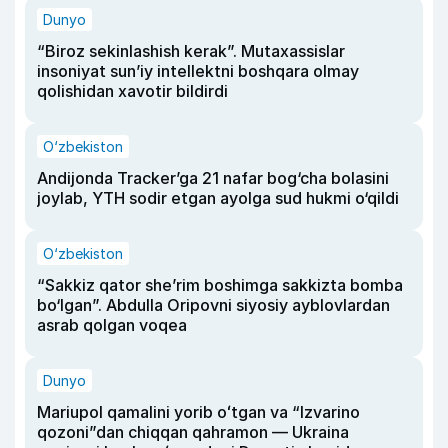
Dunyo
“Biroz sekinlashish kerak”. Mutaxassislar
insoniyat sun’iy intellektni boshqara olmay
qolishidan xavotir bildirdi
O‘zbekiston
Andijonda Tracker’ga 21 nafar bog‘cha bolasini
joylab, YTH sodir etgan ayolga sud hukmi o‘qildi
O‘zbekiston
“Sakkiz qator she’rim boshimga sakkizta bomba
bo‘lgan”. Abdulla Oripovni siyosiy ayblovlardan
asrab qolgan voqea
Dunyo
Mariupol qamalini yorib oʻtgan va “Izvarino
qozoni”dan chiqqan qahramon — Ukraina