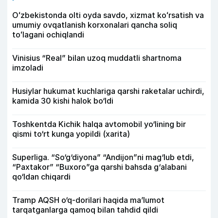
Oʻzbekistonda olti oyda savdo, xizmat koʻrsatish va
umumiy ovqatlanish korxonalari qancha soliq
toʻlagani ochiqlandi
Vinisius “Real” bilan uzoq muddatli shartnoma
imzoladi
Husiylar hukumat kuchlariga qarshi raketalar uchirdi,
kamida 30 kishi halok bo‘ldi
Toshkentda Kichik halqa avtomobil yo‘lining bir
qismi to‘rt kunga yopildi (xarita)
Superliga. “So‘g‘diyona” “Andijon”ni mag‘lub etdi,
“Paxtakor” “Buxoro”ga qarshi bahsda g‘alabani
qo‘ldan chiqardi
Tramp AQSH o‘q-dorilari haqida ma’lumot
tarqatganlarga qamoq bilan tahdid qildi