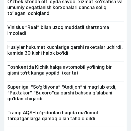
Oʻzbekistonda olti oyda savdo, xizmat koʻrsatish va
umumiy ovqatlanish korxonalari qancha soliq
toʻlagani ochiqlandi
Vinisius “Real” bilan uzoq muddatli shartnoma
imzoladi
Husiylar hukumat kuchlariga qarshi raketalar uchirdi,
kamida 30 kishi halok bo‘ldi
Toshkentda Kichik halqa avtomobil yo‘lining bir
qismi to‘rt kunga yopildi (xarita)
Superliga. “So‘g‘diyona” “Andijon”ni mag‘lub etdi,
“Paxtakor” “Buxoro”ga qarshi bahsda g‘alabani
qo‘ldan chiqardi
Tramp AQSH o‘q-dorilari haqida ma’lumot
tarqatganlarga qamoq bilan tahdid qildi