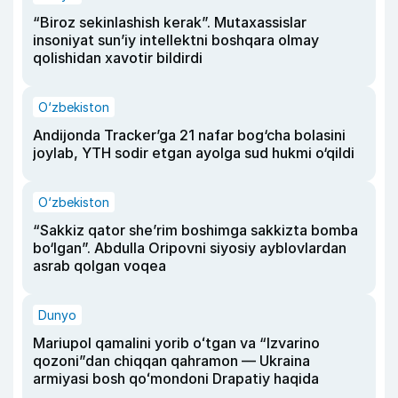
“Biroz sekinlashish kerak”. Mutaxassislar
insoniyat sun’iy intellektni boshqara olmay
qolishidan xavotir bildirdi
O‘zbekiston
Andijonda Tracker’ga 21 nafar bog‘cha bolasini
joylab, YTH sodir etgan ayolga sud hukmi o‘qildi
O‘zbekiston
“Sakkiz qator she’rim boshimga sakkizta bomba
bo‘lgan”. Abdulla Oripovni siyosiy ayblovlardan
asrab qolgan voqea
Dunyo
Mariupol qamalini yorib oʻtgan va “Izvarino
qozoni”dan chiqqan qahramon — Ukraina
armiyasi bosh qoʻmondoni Drapatiy haqida