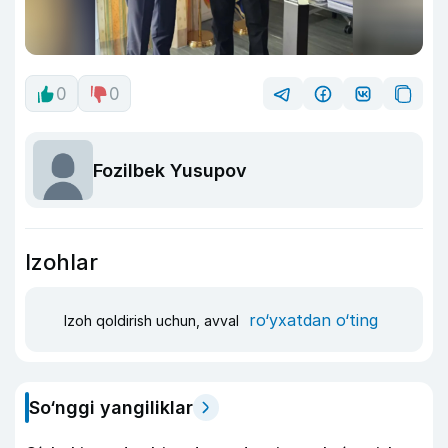
0
0
Fozilbek Yusupov
Izohlar
ro‘yxatdan o‘ting
Izoh qoldirish uchun, avval
So‘nggi yangiliklar