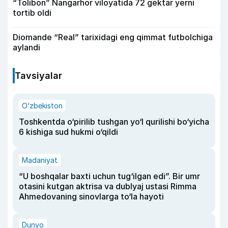
“Tolibon” Nangarhor viloyatida 72 gektar yerni
tortib oldi
Diomande “Real” tarixidagi eng qimmat futbolchiga
aylandi
Tavsiyalar
O‘zbekiston
Toshkentda o‘pirilib tushgan yo‘l qurilishi bo‘yicha
6 kishiga sud hukmi o‘qildi
Madaniyat
“U boshqalar baxti uchun tug‘ilgan edi”. Bir umr
otasini kutgan aktrisa va dublyaj ustasi Rimma
Ahmedovaning sinovlarga to‘la hayoti
Dunyo