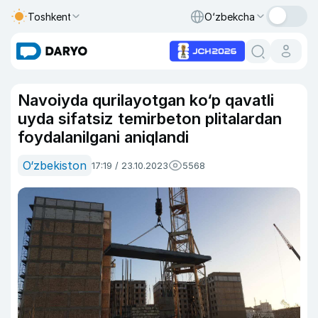
Toshkent
O‘zbekcha
Navoiyda qurilayotgan ko‘p qavatli
uyda sifatsiz temirbeton plitalardan
foydalanilgani aniqlandi
O‘zbekiston
17:19 / 23.10.2023
5568