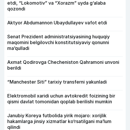
etdi, “Lokomotiv” va “Xorazm” uyda g‘alaba
qozondi
Aktyor Abdu­mannon Ubaydullayev vafot etdi
Senat Prezident administratsiyasining huquqiy
maqomini belgilovchi konstitutsiyaviy qonunni
ma’qulladi
Axmat Qodirovga Checheniston Qahramoni unvoni
berildi
“Manchester Siti” tarixiy transferni yakunladi
Elektromobil xaridi uchun avtokredit foizining bir
qismi davlat tomonidan qoplab berilishi mumkin
Janubiy Koreya futbolida yirik mojaro: xorijlik
hakamlarga jinsiy xizmatlar ko‘rsatilgani ma’lum
qilindi