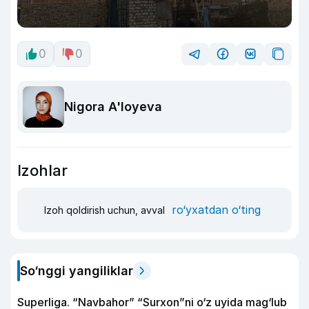
0
0
Nigora A'loyeva
Izohlar
ro‘yxatdan o‘ting
Izoh qoldirish uchun, avval
So‘nggi yangiliklar
Superliga. “Navbahor” “Surxon”ni o‘z uyida mag‘lub