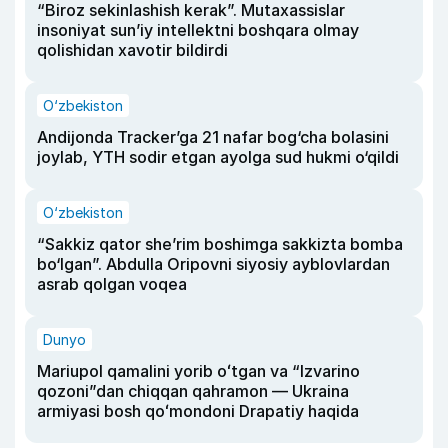
“Biroz sekinlashish kerak”. Mutaxassislar
insoniyat sun’iy intellektni boshqara olmay
qolishidan xavotir bildirdi
O‘zbekiston
Andijonda Tracker’ga 21 nafar bog‘cha bolasini
joylab, YTH sodir etgan ayolga sud hukmi o‘qildi
O‘zbekiston
“Sakkiz qator she’rim boshimga sakkizta bomba
bo‘lgan”. Abdulla Oripovni siyosiy ayblovlardan
asrab qolgan voqea
Dunyo
Mariupol qamalini yorib oʻtgan va “Izvarino
qozoni”dan chiqqan qahramon — Ukraina
armiyasi bosh qoʻmondoni Drapatiy haqida