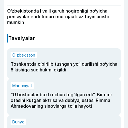
O‘zbekistonda I va II guruh nogironligi bo‘yicha
pensiyalar endi fuqaro murojaatisiz tayinlanishi
mumkin
Tavsiyalar
O‘zbekiston
Toshkentda o‘pirilib tushgan yo‘l qurilishi bo‘yicha
6 kishiga sud hukmi o‘qildi
Madaniyat
“U boshqalar baxti uchun tug‘ilgan edi”. Bir umr
otasini kutgan aktrisa va dublyaj ustasi Rimma
Ahmedovaning sinovlarga to‘la hayoti
Dunyo