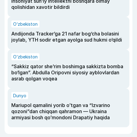
insoniyat sun’iy intellektni boshqara olmay
qolishidan xavotir bildirdi
O‘zbekiston
Andijonda Tracker’ga 21 nafar bog‘cha bolasini
joylab, YTH sodir etgan ayolga sud hukmi o‘qildi
O‘zbekiston
“Sakkiz qator she’rim boshimga sakkizta bomba
bo‘lgan”. Abdulla Oripovni siyosiy ayblovlardan
asrab qolgan voqea
Dunyo
Mariupol qamalini yorib oʻtgan va “Izvarino
qozoni”dan chiqqan qahramon — Ukraina
armiyasi bosh qoʻmondoni Drapatiy haqida