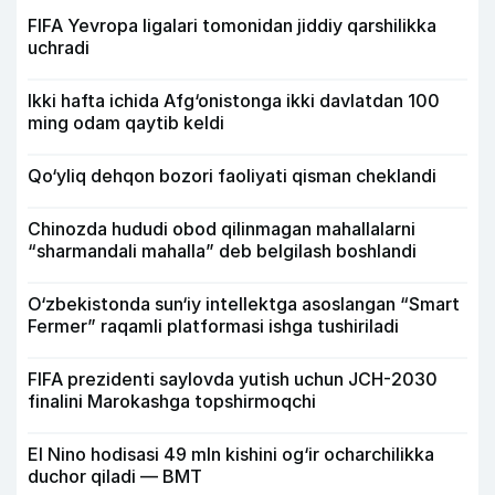
FIFA Yevropa ligalari tomonidan jiddiy qarshilikka
uchradi
Ikki hafta ichida Afg‘onistonga ikki davlatdan 100
ming odam qaytib keldi
Qo‘yliq dehqon bozori faoliyati qisman cheklandi
Chinozda hududi obod qilinmagan mahallalarni
“sharmandali mahalla” deb belgilash boshlandi
O‘zbekistonda sun‘iy intellektga asoslangan “Smart
Fermer” raqamli platformasi ishga tushiriladi
FIFA prezidenti saylovda yutish uchun JCH-2030
finalini Marokashga topshirmoqchi
El Nino hodisasi 49 mln kishini og‘ir ocharchilikka
duchor qiladi — BMT