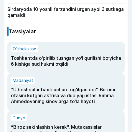
Sirdaryoda 10 yoshli farzandini urgan ayol 3 sutkaga
qamaldi
Tavsiyalar
O‘zbekiston
Toshkentda o‘pirilib tushgan yo‘l qurilishi bo‘yicha
6 kishiga sud hukmi o‘qildi
Madaniyat
“U boshqalar baxti uchun tug‘ilgan edi”. Bir umr
otasini kutgan aktrisa va dublyaj ustasi Rimma
Ahmedovaning sinovlarga to‘la hayoti
Dunyo
“Biroz sekinlashish kerak”. Mutaxassislar