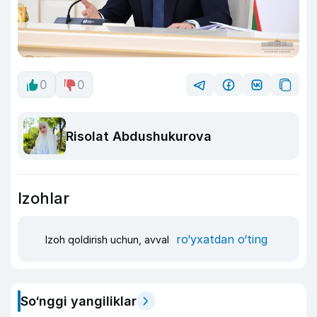
0
0
Risolat Abdushukurova
Izohlar
ro‘yxatdan o‘ting
Izoh qoldirish uchun, avval
So‘nggi yangiliklar