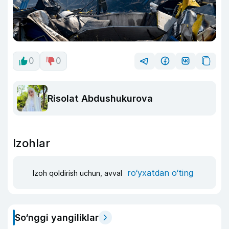
0
0
Risolat Abdushukurova
Izohlar
ro‘yxatdan o‘ting
Izoh qoldirish uchun, avval
So‘nggi yangiliklar