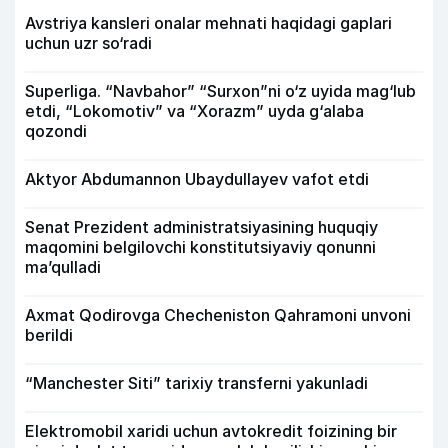
Avstriya kansleri onalar mehnati haqidagi gaplari
uchun uzr so‘radi
Superliga. “Navbahor” “Surxon”ni o‘z uyida mag‘lub
etdi, “Lokomotiv” va “Xorazm” uyda g‘alaba
qozondi
Aktyor Abdu­mannon Ubaydullayev vafot etdi
Senat Prezident administratsiyasining huquqiy
maqomini belgilovchi konstitutsiyaviy qonunni
ma’qulladi
Axmat Qodirovga Checheniston Qahramoni unvoni
berildi
“Manchester Siti” tarixiy transferni yakunladi
Elektromobil xaridi uchun avtokredit foizining bir