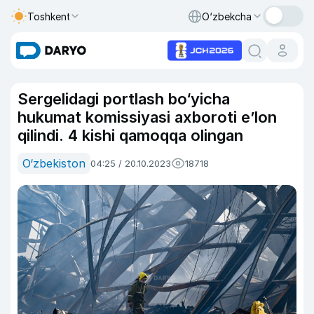
Toshkent
O‘zbekcha
Sergelidagi portlash bo‘yicha
hukumat komissiyasi axboroti e’lon
qilindi. 4 kishi qamoqqa olingan
O‘zbekiston
04:25 / 20.10.2023
18718