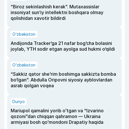
“Biroz sekinlashish kerak”. Mutaxassislar
insoniyat sun’iy intellektni boshqara olmay
qolishidan xavotir bildirdi
O‘zbekiston
Andijonda Tracker’ga 21 nafar bog‘cha bolasini
joylab, YTH sodir etgan ayolga sud hukmi o‘qildi
O‘zbekiston
“Sakkiz qator she’rim boshimga sakkizta bomba
bo‘lgan”. Abdulla Oripovni siyosiy ayblovlardan
asrab qolgan voqea
Dunyo
Mariupol qamalini yorib oʻtgan va “Izvarino
qozoni”dan chiqqan qahramon — Ukraina
armiyasi bosh qoʻmondoni Drapatiy haqida