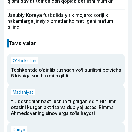
qismi davlat tomonidan qoplab berilishi mumkin
Janubiy Koreya futbolida yirik mojaro: xorijlik
hakamlarga jinsiy xizmatlar ko‘rsatilgani ma’lum
qilindi
Tavsiyalar
O‘zbekiston
Toshkentda o‘pirilib tushgan yo‘l qurilishi bo‘yicha
6 kishiga sud hukmi o‘qildi
Madaniyat
“U boshqalar baxti uchun tug‘ilgan edi”. Bir umr
otasini kutgan aktrisa va dublyaj ustasi Rimma
Ahmedovaning sinovlarga to‘la hayoti
Dunyo