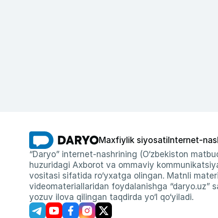
Maxfiylik siyosati
Internet-nas
“Daryo” internet-nashrining (O‘zbekiston matbuo
huzuridagi Axborot va ommaviy kommunikatsiyal
vositasi sifatida ro‘yxatga olingan. Matnli materi
videomateriallaridan foydalanishga “daryo.uz” sa
yozuv ilova qilingan taqdirda yo‘l qo‘yiladi.