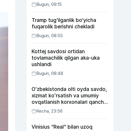
Bugun, 09:15
Tramp tug‘ilganlik bo‘yicha
fuqarolik berishni chekladi
Bugun, 08:55
Kottej savdosi ortidan
tovlamachilik qilgan aka-uka
ushlandi
Bugun, 08:48
Oʻzbekistonda olti oyda savdo,
xizmat koʻrsatish va umumiy
ovqatlanish korxonalari qancha
soliq toʻlagani ochiqlandi
Kecha, 23:56
Vinisius “Real” bilan uzoq