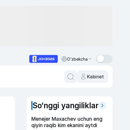
O‘zbekcha
Kabinet
So‘nggi yangiliklar
Menejer Maxachev uchun eng
qiyin raqib kim ekanini aytdi