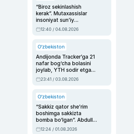
“Biroz sekinlashish
kerak”. Mutaxassislar
insoniyat sun’iy
intellektni boshqara
12:40 / 04.08.2026
olmay qolishidan xavotir
bildirdi
O‘zbekiston
Andijonda Tracker’ga 21
nafar bog‘cha bolasini
joylab, YTH sodir etgan
ayolga sud hukmi o‘qildi
23:41 / 03.08.2026
O‘zbekiston
“Sakkiz qator she’rim
boshimga sakkizta
bomba bo‘lgan”. Abdulla
Oripovni siyosiy
12:24 / 01.08.2026
ayblovlardan asrab