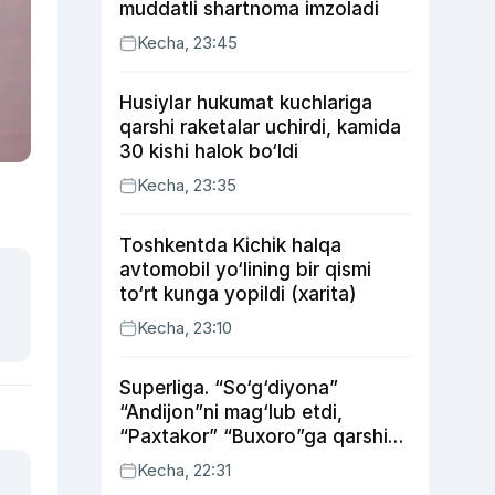
muddatli shartnoma imzoladi
Kecha, 23:45
Husiylar hukumat kuchlariga
qarshi raketalar uchirdi, kamida
30 kishi halok bo‘ldi
Kecha, 23:35
Toshkentda Kichik halqa
avtomobil yo‘lining bir qismi
to‘rt kunga yopildi (xarita)
Kecha, 23:10
Superliga. “So‘g‘diyona”
“Andijon”ni mag‘lub etdi,
“Paxtakor” “Buxoro”ga qarshi
bahsda g‘alabani qo‘ldan
Kecha, 22:31
chiqardi