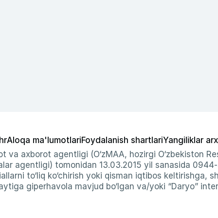
hr
Aloqa ma'lumotlari
Foydalanish shartlari
Yangiliklar arx
t va axborot agentligi (O‘zMAA, hozirgi O‘zbekiston Res
ar agentligi) tomonidan 13.03.2015 yil sanasida 0944
allarni to‘liq ko‘chirish yoki qisman iqtibos keltirishga, 
ytiga giperhavola mavjud bo‘lgan va/yoki “Daryo” intern