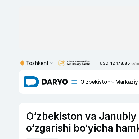
Toshkent
USD :
12 178,85
so'm
O‘zbekiston
Markaziy
O‘zbekiston va Janubiy 
o‘zgarishi bo‘yicha hamk