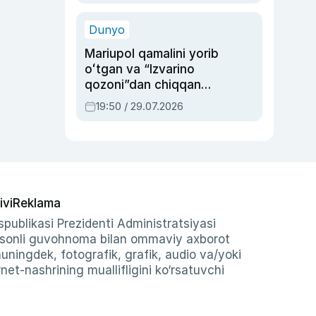
qolgan voqea
Dunyo
Mariupol qamalini yorib
oʻtgan va “Izvarino
qozoni”dan chiqqan
qahramon — Ukraina
19:50 / 29.07.2026
armiyasi bosh
qoʻmondoni Drapatiy
haqida
ivi
Reklama
publikasi Prezidenti Administratsiyasi
-sonli guvohnoma bilan ommaviy axborot
shuningdek, fotografik, grafik, audio va/yoki
et-nashrining muallifligini ko‘rsatuvchi