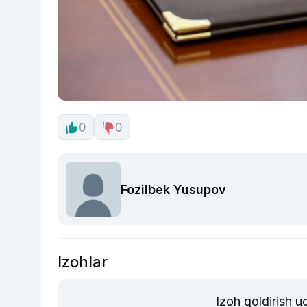
0
0
Fozilbek Yusupov
Izohlar
Izoh qoldirish 