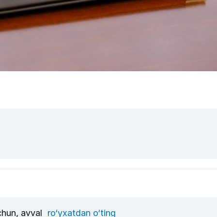
uchun, avval
ro‘yxatdan o‘ting