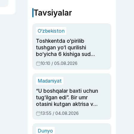
Tavsiyalar
O‘zbekiston
Toshkentda o‘pirilib
tushgan yo‘l qurilishi
bo‘yicha 6 kishiga sud
hukmi o‘qildi
10:10 / 05.08.2026
Madaniyat
“U boshqalar baxti uchun
tug‘ilgan edi”. Bir umr
otasini kutgan aktrisa va
dublyaj ustasi Rimma
13:55 / 04.08.2026
Ahmedovaning
sinovlarga to‘la hayoti
Dunyo