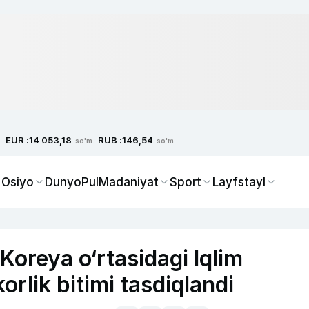
EUR :
RUB :
14 053,18
146,54
so'm
so'm
 Osiyo
Dunyo
Pul
Madaniyat
Sport
Layfstayl
Koreya o‘rtasidagi Iqlim
orlik bitimi tasdiqlandi