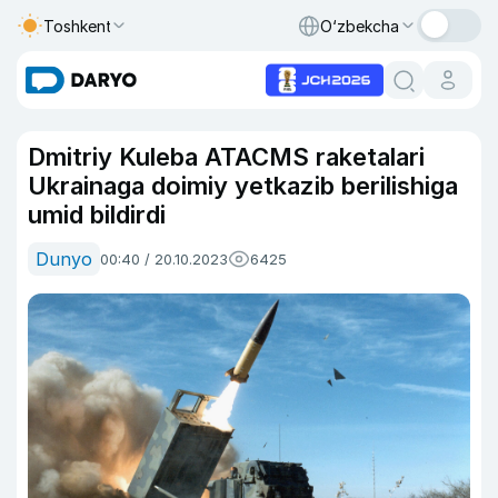
Toshkent
O‘zbekcha
Dmitriy Kuleba ATACMS raketalari
Ukrainaga doimiy yetkazib berilishiga
umid bildirdi
Dunyo
00:40 / 20.10.2023
6425