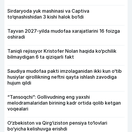
Sirdaryoda yuk mashinasi va Captiva
to‘qnashishidan 3 kishi halok bo‘ldi
Tayvan 2027-yilda mudofaa xarajatlarini 16 foizga
oshiradi
Taniqli rejissyor Kristofer Nolan haqida ko‘pchilik
bilmaydigan 6 ta qiziqarli fakt
Saudiya mudofaa pakti imzolaganidan ikki kun o‘tib
husiylar qirollikning neftni qayta ishlash zavodiga
hujum qildi
“Tansoqchi”: Gollivudning eng yaxshi
melodramalaridan birining kadr ortida qolib ketgan
voqealari
O‘zbekiston va Qirg‘iziston pensiya to‘lovlari
bo‘yicha kelishuvga erishdi