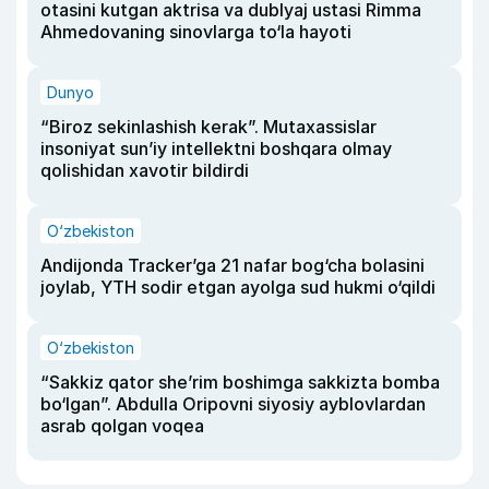
otasini kutgan aktrisa va dublyaj ustasi Rimma
Ahmedovaning sinovlarga to‘la hayoti
Dunyo
“Biroz sekinlashish kerak”. Mutaxassislar
insoniyat sun’iy intellektni boshqara olmay
qolishidan xavotir bildirdi
O‘zbekiston
Andijonda Tracker’ga 21 nafar bog‘cha bolasini
joylab, YTH sodir etgan ayolga sud hukmi o‘qildi
O‘zbekiston
“Sakkiz qator she’rim boshimga sakkizta bomba
bo‘lgan”. Abdulla Oripovni siyosiy ayblovlardan
asrab qolgan voqea