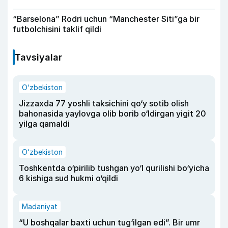
“Barselona” Rodri uchun “Manchester Siti”ga bir
futbolchisini taklif qildi
Tavsiyalar
O‘zbekiston
Jizzaxda 77 yoshli taksichini qo‘y sotib olish
bahonasida yaylovga olib borib o‘ldirgan yigit 20
yilga qamaldi
O‘zbekiston
Toshkentda o‘pirilib tushgan yo‘l qurilishi bo‘yicha
6 kishiga sud hukmi o‘qildi
Madaniyat
“U boshqalar baxti uchun tug‘ilgan edi”. Bir umr