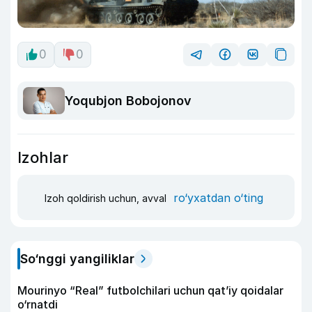
0
0
Yoqubjon Bobojonov
Izohlar
ro‘yxatdan o‘ting
Izoh qoldirish uchun, avval
So‘nggi yangiliklar
Mourinyo “Real” futbolchilari uchun qat’iy qoidalar
o‘rnatdi