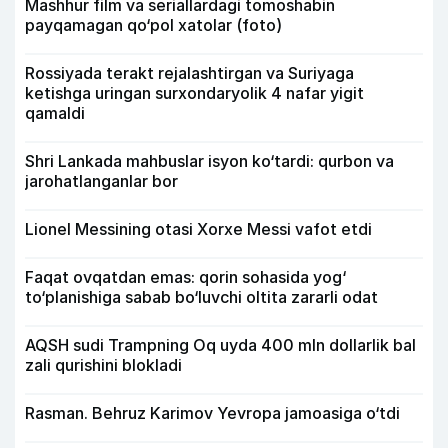
Mashhur film va seriallardagi tomoshabin
payqamagan qo‘pol xatolar (foto)
Rossiyada terakt rejalashtirgan va Suriyaga
ketishga uringan surxondaryolik 4 nafar yigit
qamaldi
Shri Lankada mahbuslar isyon ko‘tardi: qurbon va
jarohatlanganlar bor
Lionel Messining otasi Xorxe Messi vafot etdi
Faqat ovqatdan emas: qorin sohasida yog‘
to‘planishiga sabab bo‘luvchi oltita zararli odat
AQSH sudi Trampning Oq uyda 400 mln dollarlik bal
zali qurishini blokladi
Rasman. Behruz Karimov Yevropa jamoasiga o‘tdi