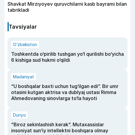
Shavkat Mirziyoyev quruvchilarni kasb bayrami bilan
tabrikladi
Tavsiyalar
O‘zbekiston
Toshkentda o‘pirilib tushgan yo‘l qurilishi bo‘yicha
6 kishiga sud hukmi o‘qildi
Madaniyat
“U boshqalar baxti uchun tug‘ilgan edi”. Bir umr
otasini kutgan aktrisa va dublyaj ustasi Rimma
Ahmedovaning sinovlarga to‘la hayoti
Dunyo
“Biroz sekinlashish kerak”. Mutaxassislar
insoniyat sun’iy intellektni boshqara olmay