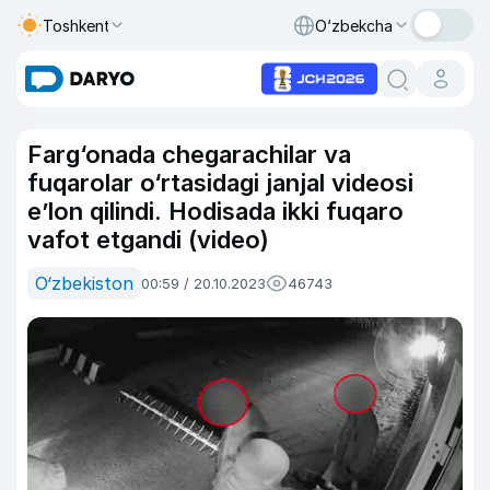
Toshkent
O‘zbekcha
Farg‘onada chegarachilar va
fuqarolar o‘rtasidagi janjal videosi
eʼlon qilindi. Hodisada ikki fuqaro
vafot etgandi (video)
O‘zbekiston
00:59 / 20.10.2023
46743