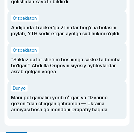
qolishidan xavotir bildirdi
O‘zbekiston
Andijonda Tracker’ga 21 nafar bog‘cha bolasini
joylab, YTH sodir etgan ayolga sud hukmi o‘qildi
O‘zbekiston
“Sakkiz qator she’rim boshimga sakkizta bomba
bo‘lgan”. Abdulla Oripovni siyosiy ayblovlardan
asrab qolgan voqea
Dunyo
Mariupol qamalini yorib oʻtgan va “Izvarino
qozoni”dan chiqqan qahramon — Ukraina
armiyasi bosh qoʻmondoni Drapatiy haqida