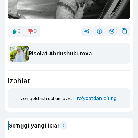
0
0
Risolat Abdushukurova
Izohlar
ro‘yxatdan o‘ting
Izoh qoldirish uchun, avval
So‘nggi yangiliklar