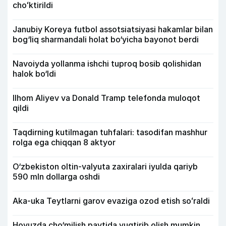
choʻktirildi
Janubiy Koreya futbol assotsiatsiyasi hakamlar bilan
bog‘liq sharmandali holat bo‘yicha bayonot berdi
Navoiyda yollanma ishchi tuproq bosib qolishidan
halok bo‘ldi
Ilhom Aliyev va Donald Tramp telefonda muloqot
qildi
Taqdirning kutilmagan tuhfalari: tasodifan mashhur
rolga ega chiqqan 8 aktyor
O‘zbekiston oltin-valyuta zaxiralari iyulda qariyb
590 mln dollarga oshdi
Aka-uka Teytlarni garov evaziga ozod etish soʻraldi
Hovuzda cho‘milish paytida yuqtirib olish mumkin