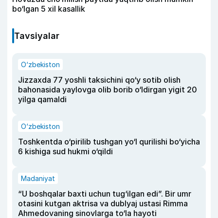
bo‘lgan 5 xil kasallik
Tavsiyalar
O‘zbekiston
Jizzaxda 77 yoshli taksichini qo‘y sotib olish
bahonasida yaylovga olib borib o‘ldirgan yigit 20
yilga qamaldi
O‘zbekiston
Toshkentda o‘pirilib tushgan yo‘l qurilishi bo‘yicha
6 kishiga sud hukmi o‘qildi
Madaniyat
“U boshqalar baxti uchun tug‘ilgan edi”. Bir umr
otasini kutgan aktrisa va dublyaj ustasi Rimma
Ahmedovaning sinovlarga to‘la hayoti