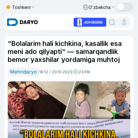
Toshkent
O‘zbekcha
“Bolalarim hali kichkina, kasallik esa
meni ado qilyapti” — samarqandlik
bemor yaxshilar yordamiga muhtoj
Mehridaryo
16:12 / 20.10.2023
23318