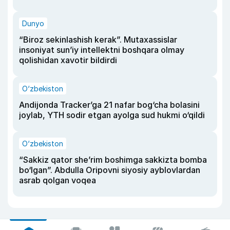
Dunyo
“Biroz sekinlashish kerak”. Mutaxassislar
insoniyat sun’iy intellektni boshqara olmay
qolishidan xavotir bildirdi
O‘zbekiston
Andijonda Tracker’ga 21 nafar bog‘cha bolasini
joylab, YTH sodir etgan ayolga sud hukmi o‘qildi
O‘zbekiston
“Sakkiz qator she’rim boshimga sakkizta bomba
bo‘lgan”. Abdulla Oripovni siyosiy ayblovlardan
asrab qolgan voqea