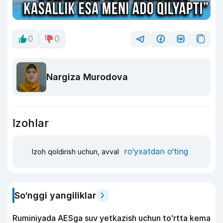
0
0
Nargiza Murodova
Izohlar
ro‘yxatdan o‘ting
Izoh qoldirish uchun, avval
So‘nggi yangiliklar
Ruminiyada AESga suv yetkazish uchun toʻrtta kema