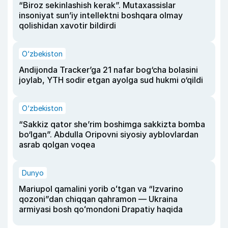
“Biroz sekinlashish kerak”. Mutaxassislar
insoniyat sun’iy intellektni boshqara olmay
qolishidan xavotir bildirdi
O‘zbekiston
Andijonda Tracker’ga 21 nafar bog‘cha bolasini
joylab, YTH sodir etgan ayolga sud hukmi o‘qildi
O‘zbekiston
“Sakkiz qator she’rim boshimga sakkizta bomba
bo‘lgan”. Abdulla Oripovni siyosiy ayblovlardan
asrab qolgan voqea
Dunyo
Mariupol qamalini yorib oʻtgan va “Izvarino
qozoni”dan chiqqan qahramon — Ukraina
armiyasi bosh qoʻmondoni Drapatiy haqida