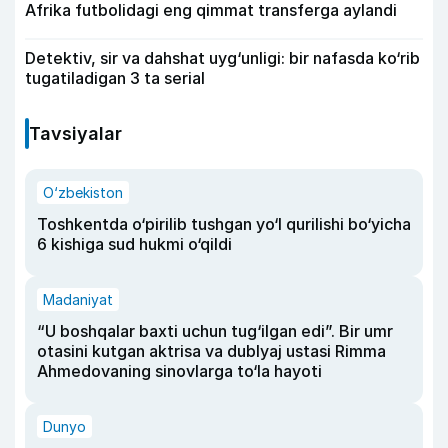
Afrika futbolidagi eng qimmat transferga aylandi
Detektiv, sir va dahshat uyg‘unligi: bir nafasda ko‘rib
tugatiladigan 3 ta serial
Tavsiyalar
O‘zbekiston
Toshkentda o‘pirilib tushgan yo‘l qurilishi bo‘yicha
6 kishiga sud hukmi o‘qildi
Madaniyat
“U boshqalar baxti uchun tug‘ilgan edi”. Bir umr
otasini kutgan aktrisa va dublyaj ustasi Rimma
Ahmedovaning sinovlarga to‘la hayoti
Dunyo