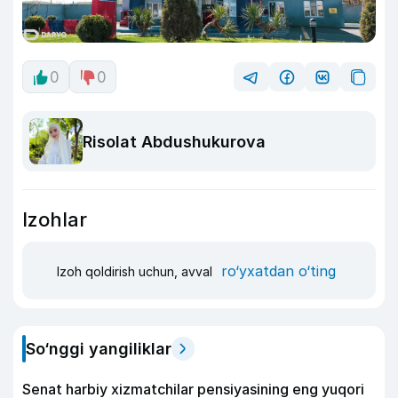
0
0
Risolat Abdushukurova
Izohlar
ro‘yxatdan o‘ting
Izoh qoldirish uchun, avval
So‘nggi yangiliklar
Senat harbiy xizmatchilar pensiyasining eng yuqori