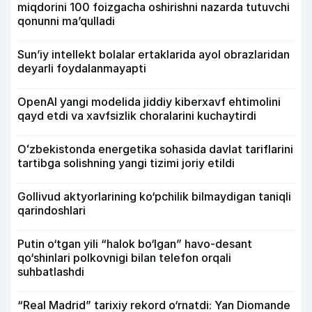
miqdorini 100 foizgacha oshirishni nazarda tutuvchi
qonunni ma’qulladi
Sun’iy intellekt bolalar ertaklarida ayol obrazlaridan
deyarli foydalanmayapti
OpenAI yangi modelida jiddiy kiberxavf ehtimolini
qayd etdi va xavfsizlik choralarini kuchaytirdi
Oʻzbekistonda energetika sohasida davlat tariflarini
tartibga solishning yangi tizimi joriy etildi
Gollivud aktyorlarining ko‘pchilik bilmaydigan taniqli
qarindoshlari
Putin o‘tgan yili “halok bo‘lgan” havo-desant
qo‘shinlari polkovnigi bilan telefon orqali
suhbatlashdi
“Real Madrid” tarixiy rekord o‘rnatdi: Yan Diomande