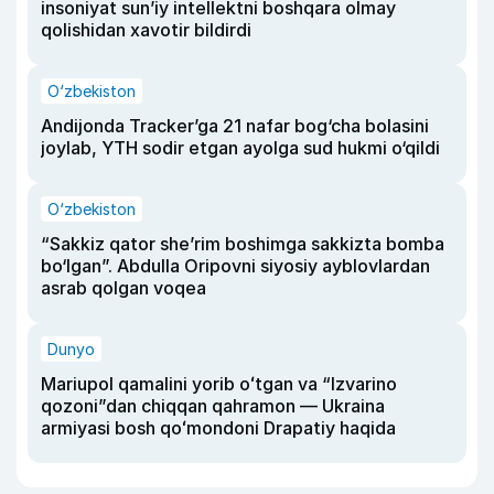
insoniyat sun’iy intellektni boshqara olmay
qolishidan xavotir bildirdi
O‘zbekiston
Andijonda Tracker’ga 21 nafar bog‘cha bolasini
joylab, YTH sodir etgan ayolga sud hukmi o‘qildi
O‘zbekiston
“Sakkiz qator she’rim boshimga sakkizta bomba
bo‘lgan”. Abdulla Oripovni siyosiy ayblovlardan
asrab qolgan voqea
Dunyo
Mariupol qamalini yorib oʻtgan va “Izvarino
qozoni”dan chiqqan qahramon — Ukraina
armiyasi bosh qoʻmondoni Drapatiy haqida