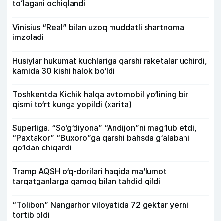
toʻlagani ochiqlandi
Vinisius “Real” bilan uzoq muddatli shartnoma
imzoladi
Husiylar hukumat kuchlariga qarshi raketalar uchirdi,
kamida 30 kishi halok bo‘ldi
Toshkentda Kichik halqa avtomobil yo‘lining bir
qismi to‘rt kunga yopildi (xarita)
Superliga. “So‘g‘diyona” “Andijon”ni mag‘lub etdi,
“Paxtakor” “Buxoro”ga qarshi bahsda g‘alabani
qo‘ldan chiqardi
Tramp AQSH o‘q-dorilari haqida ma’lumot
tarqatganlarga qamoq bilan tahdid qildi
“Tolibon” Nangarhor viloyatida 72 gektar yerni
tortib oldi