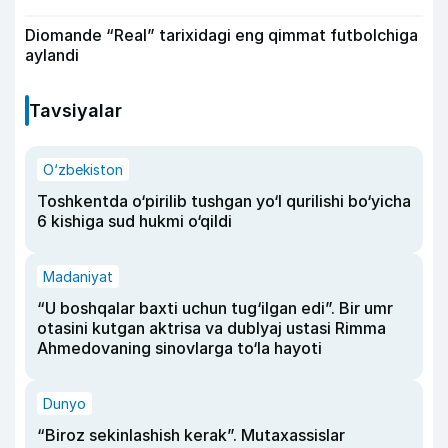
Diomande “Real” tarixidagi eng qimmat futbolchiga
aylandi
Tavsiyalar
O‘zbekiston
Toshkentda o‘pirilib tushgan yo‘l qurilishi bo‘yicha
6 kishiga sud hukmi o‘qildi
Madaniyat
“U boshqalar baxti uchun tug‘ilgan edi”. Bir umr
otasini kutgan aktrisa va dublyaj ustasi Rimma
Ahmedovaning sinovlarga to‘la hayoti
Dunyo
“Biroz sekinlashish kerak”. Mutaxassislar