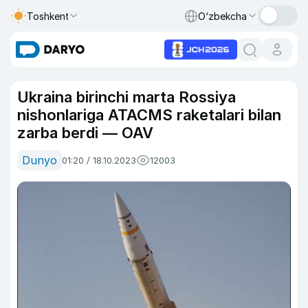
Toshkent
O‘zbekcha
Ukraina birinchi marta Rossiya
nishonlariga ATACMS raketalari bilan
zarba berdi — OAV
Dunyo
01:20 / 18.10.2023
12003