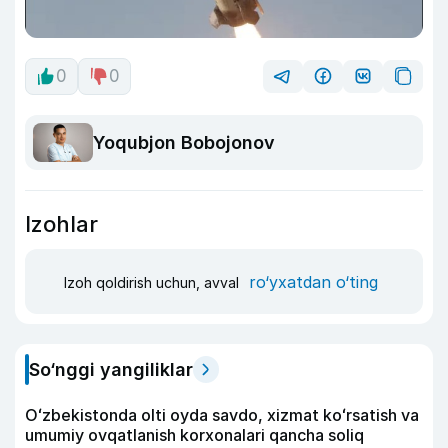
0
0
Yoqubjon Bobojonov
Izohlar
ro‘yxatdan o‘ting
Izoh qoldirish uchun, avval
So‘nggi yangiliklar
Oʻzbekistonda olti oyda savdo, xizmat koʻrsatish va
umumiy ovqatlanish korxonalari qancha soliq