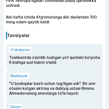
FIFA Yevropa ligalari tomonidan jiddiy qarshilikka
uchradi
Ikki hafta ichida Afg‘onistonga ikki davlatdan 100
ming odam qaytib keldi
Tavsiyalar
O‘zbekiston
Toshkentda o‘pirilib tushgan yo‘l qurilishi bo‘yicha
6 kishiga sud hukmi o‘qildi
Madaniyat
“U boshqalar baxti uchun tug‘ilgan edi”. Bir umr
otasini kutgan aktrisa va dublyaj ustasi Rimma
Ahmedovaning sinovlarga to‘la hayoti
Dunyo