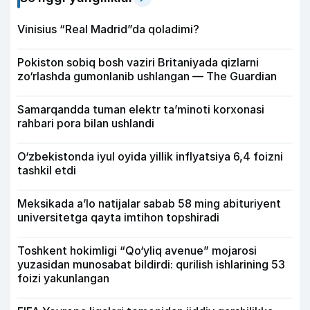
Vinisius “Real Madrid”da qoladimi?
Pokiston sobiq bosh vaziri Britaniyada qizlarni
zo‘rlashda gumonlanib ushlangan — The Guardian
Samarqandda tuman elektr ta’minoti korxonasi
rahbari pora bilan ushlandi
O‘zbekistonda iyul oyida yillik inflyatsiya 6,4 foizni
tashkil etdi
Meksikada a’lo natijalar sabab 58 ming abituriyent
universitetga qayta imtihon topshiradi
Toshkent hokimligi “Qo‘yliq avenue” mojarosi
yuzasidan munosabat bildirdi: qurilish ishlarining 53
foizi yakunlangan