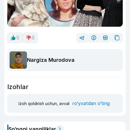
0
0
Nargiza Murodova
Izohlar
ro‘yxatdan o‘ting
Izoh qoldirish uchun, avval
So‘nggi yangiliklar