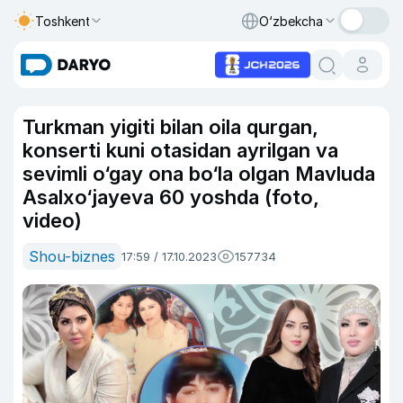
Toshkent
O‘zbekcha
Turkman yigiti bilan oila qurgan,
konserti kuni otasidan ayrilgan va
sevimli o‘gay ona bo‘la olgan Mavluda
Asalxo‘jayeva 60 yoshda (foto,
video)
Shou-biznes
17:59 / 17.10.2023
157734