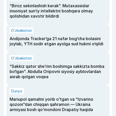
“Biroz sekinlashish kerak”. Mutaxassislar
insoniyat sun’iy intellektni boshqara olmay
qolishidan xavotir bildirdi
O‘zbekiston
Andijonda Tracker’ga 21 nafar bog‘cha bolasini
joylab, YTH sodir etgan ayolga sud hukmi o‘qildi
O‘zbekiston
“Sakkiz qator she’rim boshimga sakkizta bomba
bo‘lgan”. Abdulla Oripovni siyosiy ayblovlardan
asrab qolgan voqea
Dunyo
Mariupol qamalini yorib oʻtgan va “Izvarino
qozoni”dan chiqqan qahramon — Ukraina
armiyasi bosh qoʻmondoni Drapatiy haqida