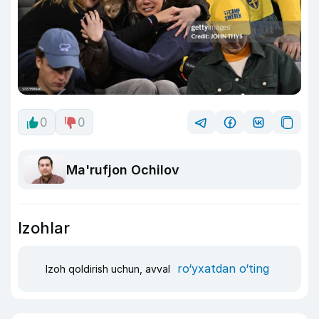
0
0
Ma'rufjon Ochilov
Izohlar
ro‘yxatdan o‘ting
Izoh qoldirish uchun, avval