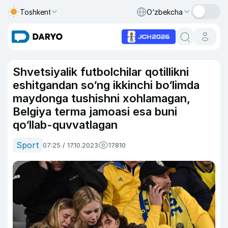
Toshkent
O‘zbekcha
Shvetsiyalik futbolchilar qotillikni
eshitgandan so‘ng ikkinchi bo‘limda
maydonga tushishni xohlamagan,
Belgiya terma jamoasi esa buni
qo‘llab-quvvatlagan
Sport
07:25 / 17.10.2023
17810