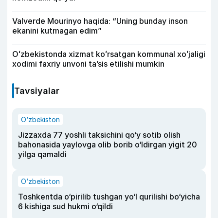
Valverde Mourinyo haqida: “Uning bunday inson
ekanini kutmagan edim”
Oʻzbekistonda xizmat koʻrsatgan kommunal xoʻjaligi
xodimi faxriy unvoni taʼsis etilishi mumkin
Tavsiyalar
O‘zbekiston
Jizzaxda 77 yoshli taksichini qo‘y sotib olish
bahonasida yaylovga olib borib o‘ldirgan yigit 20
yilga qamaldi
O‘zbekiston
Toshkentda o‘pirilib tushgan yo‘l qurilishi bo‘yicha
6 kishiga sud hukmi o‘qildi