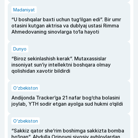
Madaniyat
“U boshqalar baxti uchun tug‘ilgan edi”. Bir umr
otasini kutgan aktrisa va dublyaj ustasi Rimma
Ahmedovaning sinovlarga to‘la hayoti
Dunyo
“Biroz sekinlashish kerak”. Mutaxassislar
insoniyat sun’iy intellektni boshqara olmay
qolishidan xavotir bildirdi
O‘zbekiston
Andijonda Tracker’ga 21 nafar bog‘cha bolasini
joylab, YTH sodir etgan ayolga sud hukmi o‘qildi
O‘zbekiston
“Sakkiz qator she’rim boshimga sakkizta bomba
bo‘lgan”. Abdulla Oripovni siyosiy ayblovlardan