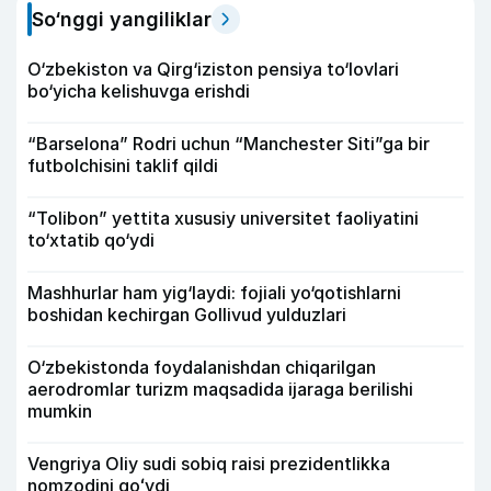
So‘nggi yangiliklar
O‘zbekiston va Qirg‘iziston pensiya to‘lovlari
bo‘yicha kelishuvga erishdi
“Barselona” Rodri uchun “Manchester Siti”ga bir
futbolchisini taklif qildi
“Tolibon” yettita xususiy universitet faoliyatini
to‘xtatib qo‘ydi
Mashhurlar ham yig‘laydi: fojiali yo‘qotishlarni
boshidan kechirgan Gollivud yulduzlari
O‘zbekistonda foydalanishdan chiqarilgan
aerodromlar turizm maqsadida ijaraga berilishi
mumkin
Vengriya Oliy sudi sobiq raisi prezidentlikka
nomzodini qoʻydi