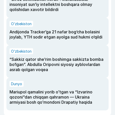
insoniyat sun’iy intellektni boshqara olmay
qolishidan xavotir bildirdi
O‘zbekiston
Andijonda Tracker’ga 21 nafar bog‘cha bolasini
joylab, YTH sodir etgan ayolga sud hukmi o‘qildi
O‘zbekiston
“Sakkiz qator she’rim boshimga sakkizta bomba
bo‘lgan”. Abdulla Oripovni siyosiy ayblovlardan
asrab qolgan voqea
Dunyo
Mariupol qamalini yorib oʻtgan va “Izvarino
qozoni”dan chiqqan qahramon — Ukraina
armiyasi bosh qoʻmondoni Drapatiy haqida