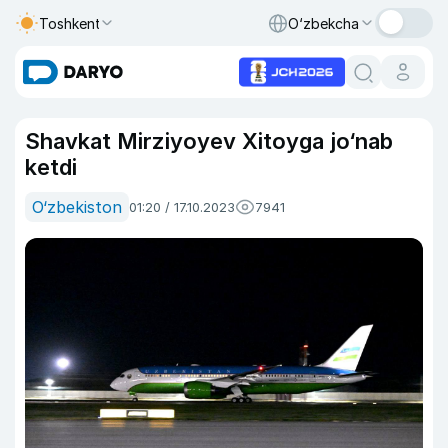
Toshkent
O‘zbekcha
Shavkat Mirziyoyev Xitoyga jo‘nab
ketdi
O‘zbekiston
01:20 / 17.10.2023
7941