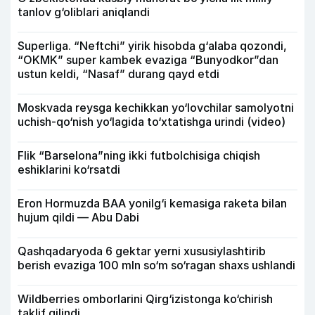
tanlov g‘oliblari aniqlandi
Superliga. “Neftchi” yirik hisobda g‘alaba qozondi,
“OKMK” super kambek evaziga “Bunyodkor”dan
ustun keldi, “Nasaf” durang qayd etdi
Moskvada reysga kechikkan yo‘lovchilar samolyotni
uchish-qo‘nish yo‘lagida to‘xtatishga urindi (video)
Flik “Barselona”ning ikki futbolchisiga chiqish
eshiklarini ko‘rsatdi
Eron Hormuzda BAA yonilg‘i kemasiga raketa bilan
hujum qildi — Abu Dabi
Qashqadaryoda 6 gektar yerni xususiylashtirib
berish evaziga 100 mln so‘m so‘ragan shaxs ushlandi
Wildberries omborlarini Qirg‘izistonga ko‘chirish
taklif qilindi