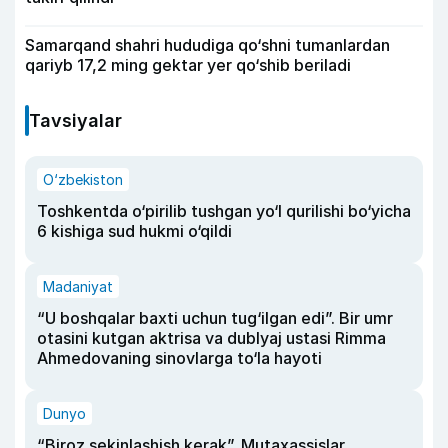
Samarqand shahri hududiga qo‘shni tumanlardan
qariyb 17,2 ming gektar yer qo‘shib beriladi
Tavsiyalar
O‘zbekiston
Toshkentda o‘pirilib tushgan yo‘l qurilishi bo‘yicha
6 kishiga sud hukmi o‘qildi
Madaniyat
“U boshqalar baxti uchun tug‘ilgan edi”. Bir umr
otasini kutgan aktrisa va dublyaj ustasi Rimma
Ahmedovaning sinovlarga to‘la hayoti
Dunyo
“Biroz sekinlashish kerak”. Mutaxassislar