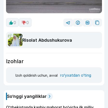
0
0
Risolat Abdushukurova
Izohlar
ro‘yxatdan o‘ting
Izoh qoldirish uchun, avval
So‘nggi yangiliklar
O‘zbekistonda kasbiy mahorat bo‘yicha ilk milliy