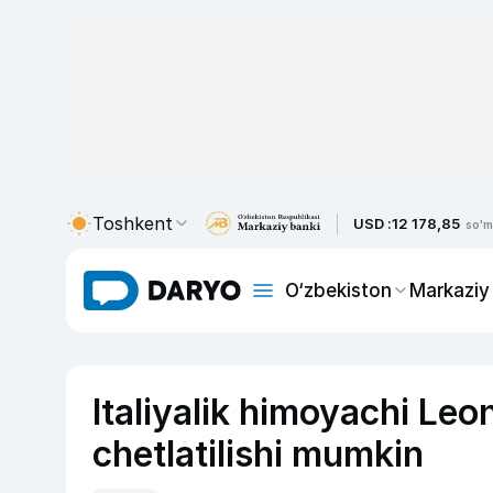
Toshkent
USD :
12 178,85
so'm
O‘zbekiston
Markaziy
Italiyalik himoyachi Le
chetlatilishi mumkin