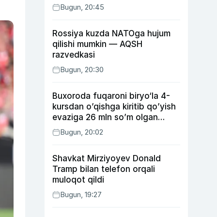
Bugun, 20:45
Rossiya kuzda NATOga hujum
qilishi mumkin — AQSH
razvedkasi
Bugun, 20:30
Buxoroda fuqaroni biryo‘la 4-
kursdan o’qishga kiritib qo’yish
evaziga 26 mln so’m olgan
shaxs ushlandi
Bugun, 20:02
Shavkat Mirziyoyev Donald
Tramp bilan telefon orqali
muloqot qildi
Bugun, 19:27