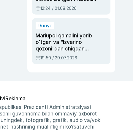
Oripovni siyosiy
12:24 / 01.08.2026
ayblovlardan asrab
qolgan voqea
Dunyo
Mariupol qamalini yorib
oʻtgan va “Izvarino
qozoni”dan chiqqan
qahramon — Ukraina
19:50 / 29.07.2026
armiyasi bosh
qoʻmondoni Drapatiy
haqida
ivi
Reklama
publikasi Prezidenti Administratsiyasi
-sonli guvohnoma bilan ommaviy axborot
shuningdek, fotografik, grafik, audio va/yoki
et-nashrining muallifligini ko‘rsatuvchi