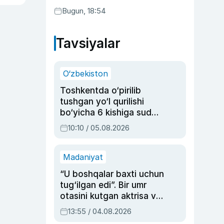
Bugun, 18:54
Tavsiyalar
O‘zbekiston
Toshkentda o‘pirilib
tushgan yo‘l qurilishi
bo‘yicha 6 kishiga sud
hukmi o‘qildi
10:10 / 05.08.2026
Madaniyat
“U boshqalar baxti uchun
tug‘ilgan edi”. Bir umr
otasini kutgan aktrisa va
dublyaj ustasi Rimma
13:55 / 04.08.2026
Ahmedovaning