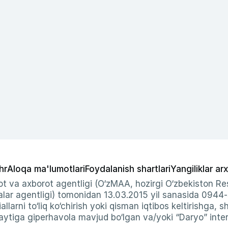
hr
Aloqa ma'lumotlari
Foydalanish shartlari
Yangiliklar arx
t va axborot agentligi (O‘zMAA, hozirgi O‘zbekiston Res
ar agentligi) tomonidan 13.03.2015 yil sanasida 0944
allarni to‘liq ko‘chirish yoki qisman iqtibos keltirishga, 
ytiga giperhavola mavjud bo‘lgan va/yoki “Daryo” intern