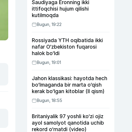
Saudiyaga Eronning ikki
ittifoqchisi hujum qilishi
kutilmoqda
Bugun, 19:22
Rossiyada YTH oqibatida ikki
nafar O‘zbekiston fuqarosi
halok bo‘ldi
Bugun, 19:01
Jahon klassikasi: hayotda hech
bo‘lmaganda bir marta o‘qish
kerak bo‘lgan kitoblar (II qism)
Bugun, 18:55
Britaniyalik 97 yoshli ko‘zi ojiz
ayol samolyot qanotida uchib
rekord o‘rnatdi (video)