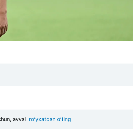
uchun, avval
ro‘yxatdan o‘ting