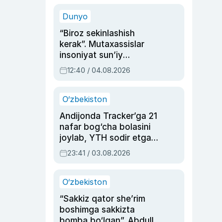
sinovlarga to‘la hayoti
Dunyo
“Biroz sekinlashish
kerak”. Mutaxassislar
insoniyat sun’iy
intellektni boshqara
12:40 / 04.08.2026
olmay qolishidan xavotir
bildirdi
O‘zbekiston
Andijonda Tracker’ga 21
nafar bog‘cha bolasini
joylab, YTH sodir etgan
ayolga sud hukmi o‘qildi
23:41 / 03.08.2026
O‘zbekiston
“Sakkiz qator she’rim
boshimga sakkizta
bomba bo‘lgan”. Abdulla