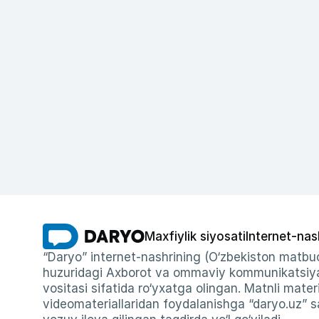
Maxfiylik siyosati
Internet-nas
“Daryo” internet-nashrining (O‘zbekiston matbuo
huzuridagi Axborot va ommaviy kommunikatsiyal
vositasi sifatida ro‘yxatga olingan. Matnli materi
videomateriallaridan foydalanishga “daryo.uz” sa