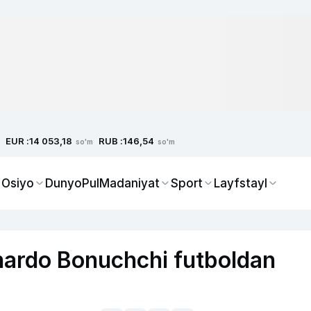
EUR :
RUB :
14 053,18
146,54
so'm
so'm
 Osiyo
Dunyo
Pul
Madaniyat
Sport
Layfstayl
onardo Bonuchchi futboldan