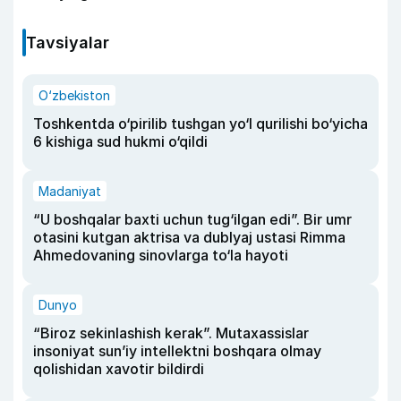
Tavsiyalar
O‘zbekiston
Toshkentda o‘pirilib tushgan yo‘l qurilishi bo‘yicha
6 kishiga sud hukmi o‘qildi
Madaniyat
“U boshqalar baxti uchun tug‘ilgan edi”. Bir umr
otasini kutgan aktrisa va dublyaj ustasi Rimma
Ahmedovaning sinovlarga to‘la hayoti
Dunyo
“Biroz sekinlashish kerak”. Mutaxassislar
insoniyat sun’iy intellektni boshqara olmay
qolishidan xavotir bildirdi