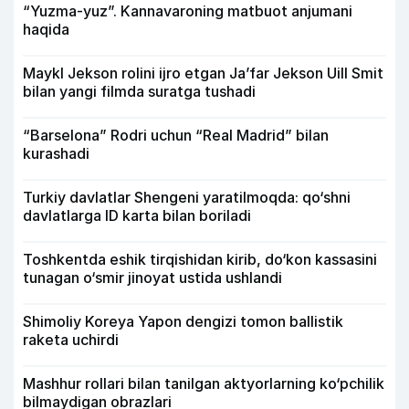
“Yuzma-yuz”. Kannavaroning matbuot anjumani
haqida
Maykl Jekson rolini ijro etgan Ja’far Jekson Uill Smit
bilan yangi filmda suratga tushadi
“Barselona” Rodri uchun “Real Madrid” bilan
kurashadi
Turkiy davlatlar Shengeni yaratilmoqda: qo‘shni
davlatlarga ID karta bilan boriladi
Toshkentda eshik tirqishidan kirib, do‘kon kassasini
tunagan o‘smir jinoyat ustida ushlandi
Shimoliy Koreya Yapon dengizi tomon ballistik
raketa uchirdi
Mashhur rollari bilan tanilgan aktyorlarning ko‘pchilik
bilmaydigan obrazlari