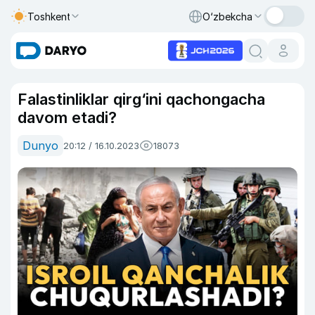
Toshkent
O‘zbekcha
Falastinliklar qirg‘ini qachongacha
davom etadi?
Dunyo
20:12 / 16.10.2023
18073