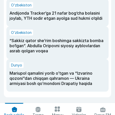
O‘zbekiston
Andijonda Tracker’ga 21 nafar bog‘cha bolasini
joylab, YTH sodir etgan ayolga sud hukmi o‘qildi
O‘zbekiston
“Sakkiz qator she’rim boshimga sakkizta bomba
bo‘lgan”. Abdulla Oripovni siyosiy ayblovlardan
asrab qolgan voqea
Dunyo
Mariupol qamalini yorib oʻtgan va “Izvarino
qozoni”dan chiqqan qahramon — Ukraina
armiyasi bosh qoʻmondoni Drapatiy haqida
Bosh sahifa
Tasma
Menyu
Videolar
Daryo FM