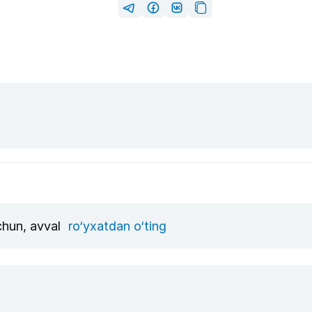
uchun, avval
ro‘yxatdan o‘ting