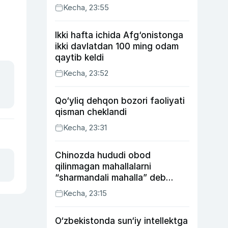
Kecha, 23:55
Ikki hafta ichida Afg‘onistonga
ikki davlatdan 100 ming odam
qaytib keldi
Kecha, 23:52
Qo‘yliq dehqon bozori faoliyati
qisman cheklandi
Kecha, 23:31
Chinozda hududi obod
qilinmagan mahallalarni
“sharmandali mahalla” deb
belgilash boshlandi
Kecha, 23:15
O‘zbekistonda sun‘iy intellektga