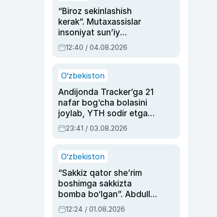
“Biroz sekinlashish
kerak”. Mutaxassislar
insoniyat sun’iy
intellektni boshqara
12:40 / 04.08.2026
olmay qolishidan xavotir
bildirdi
O‘zbekiston
Andijonda Tracker’ga 21
nafar bog‘cha bolasini
joylab, YTH sodir etgan
ayolga sud hukmi o‘qildi
23:41 / 03.08.2026
O‘zbekiston
“Sakkiz qator she’rim
boshimga sakkizta
bomba bo‘lgan”. Abdulla
Oripovni siyosiy
12:24 / 01.08.2026
ayblovlardan asrab