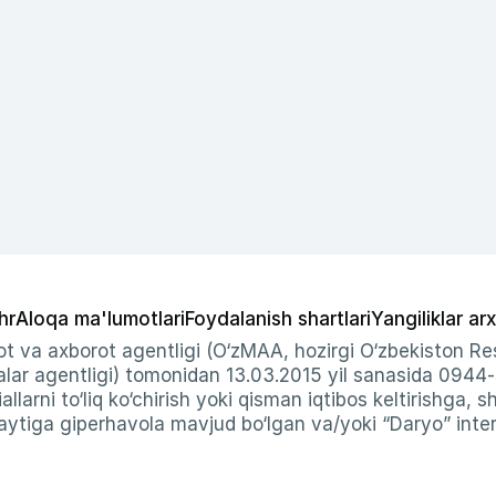
hr
Aloqa ma'lumotlari
Foydalanish shartlari
Yangiliklar arx
t va axborot agentligi (O‘zMAA, hozirgi O‘zbekiston Res
ar agentligi) tomonidan 13.03.2015 yil sanasida 0944
allarni to‘liq ko‘chirish yoki qisman iqtibos keltirishga, 
ytiga giperhavola mavjud bo‘lgan va/yoki “Daryo” intern