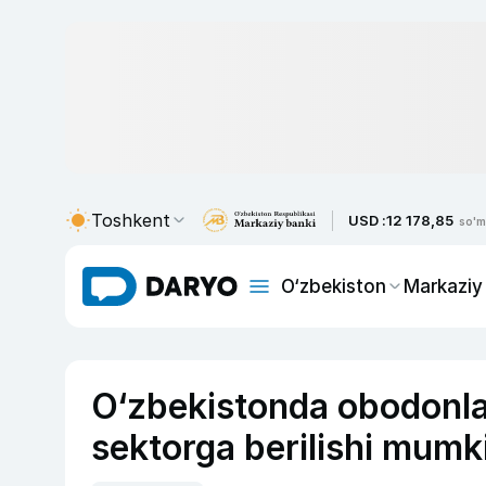
Toshkent
USD :
12 178,85
so'm
O‘zbekiston
Markaziy
O‘zbekistonda obodonlas
sektorga berilishi mumk