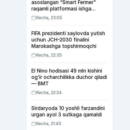
asoslangan “Smart Fermer”
raqamli platformasi ishga
tushiriladi
Kecha, 23:05
FIFA prezidenti saylovda yutish
uchun JCH-2030 finalini
Marokashga topshirmoqchi
Kecha, 22:35
El Nino hodisasi 49 mln kishini
og‘ir ocharchilikka duchor qiladi
— BMT
Kecha, 22:24
Sirdaryoda 10 yoshli farzandini
urgan ayol 3 sutkaga qamaldi
Kecha, 21:45