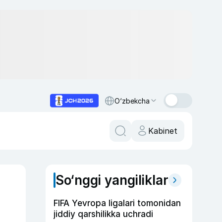
O‘zbekcha
Kabinet
So‘nggi yangiliklar
FIFA Yevropa ligalari tomonidan
jiddiy qarshilikka uchradi