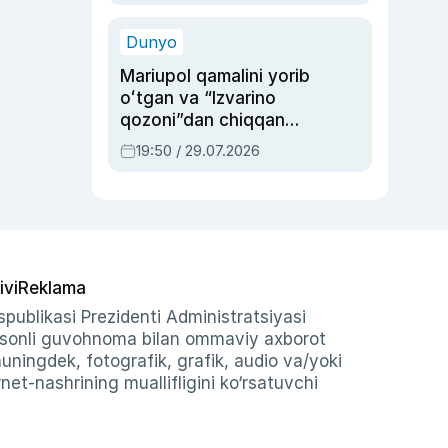
qolgan voqea
Dunyo
Mariupol qamalini yorib
oʻtgan va “Izvarino
qozoni”dan chiqqan
qahramon — Ukraina
19:50 / 29.07.2026
armiyasi bosh
qoʻmondoni Drapatiy
haqida
ivi
Reklama
publikasi Prezidenti Administratsiyasi
-sonli guvohnoma bilan ommaviy axborot
shuningdek, fotografik, grafik, audio va/yoki
et-nashrining muallifligini ko‘rsatuvchi