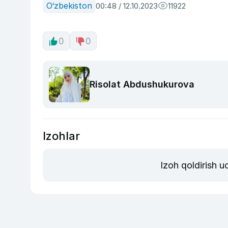
O‘zbekiston
00:48 / 12.10.2023
11922
0
0
Risolat Abdushukurova
Izohlar
Izoh qoldirish 