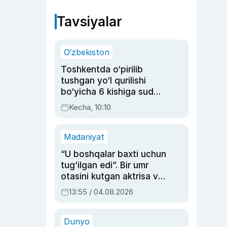
Tavsiyalar
O‘zbekiston
Toshkentda o‘pirilib
tushgan yo‘l qurilishi
bo‘yicha 6 kishiga sud
hukmi o‘qildi
Kecha, 10:10
Madaniyat
“U boshqalar baxti uchun
tug‘ilgan edi”. Bir umr
otasini kutgan aktrisa va
dublyaj ustasi Rimma
13:55 / 04.08.2026
Ahmedovaning
sinovlarga to‘la hayoti
Dunyo