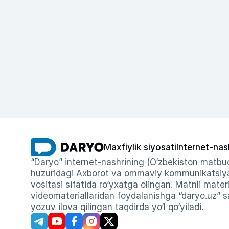
Maxfiylik siyosati
Internet-nas
“Daryo” internet-nashrining (O‘zbekiston matbuo
huzuridagi Axborot va ommaviy kommunikatsiyal
vositasi sifatida ro‘yxatga olingan. Matnli materi
videomateriallaridan foydalanishga “daryo.uz” sa
yozuv ilova qilingan taqdirda yo‘l qo‘yiladi.