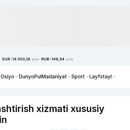
EUR :
RUB :
14 053,18
146,54
so'm
so'm
 Osiyo
Dunyo
Pul
Madaniyat
Sport
Layfstayl
htirish xizmati xususiy
in