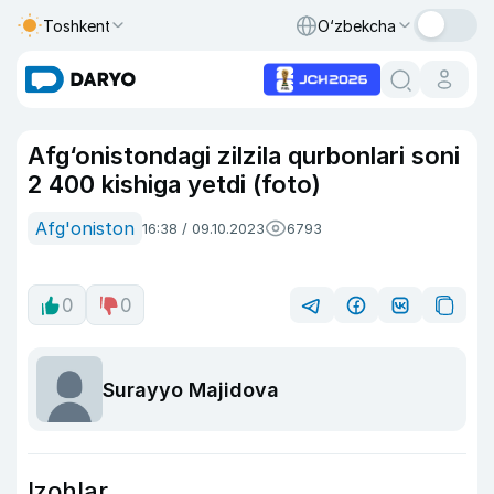
Toshkent
O‘zbekcha
Afg‘onistondagi zilzila qurbonlari soni
2 400 kishiga yetdi (foto)
Afg'oniston
16:38 / 09.10.2023
6793
0
0
Surayyo Majidova
Izohlar