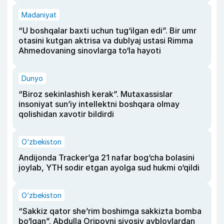
Madaniyat
“U boshqalar baxti uchun tug‘ilgan edi”. Bir umr
otasini kutgan aktrisa va dublyaj ustasi Rimma
Ahmedovaning sinovlarga to‘la hayoti
Dunyo
“Biroz sekinlashish kerak”. Mutaxassislar
insoniyat sun’iy intellektni boshqara olmay
qolishidan xavotir bildirdi
O‘zbekiston
Andijonda Tracker’ga 21 nafar bog‘cha bolasini
joylab, YTH sodir etgan ayolga sud hukmi o‘qildi
O‘zbekiston
“Sakkiz qator she’rim boshimga sakkizta bomba
bo‘lgan”. Abdulla Oripovni siyosiy ayblovlardan