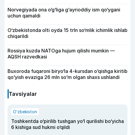
Norvegiyada ona o‘g‘liga g‘ayrioddiy ism qo‘ygani
uchun qamaldi
O‘zbekistonda olti oyda 15 trln so‘mlik ichimlik ishlab
chiqarildi
Rossiya kuzda NATOga hujum qilishi mumkin —
AQSH razvedkasi
Buxoroda fuqaroni biryo‘la 4-kursdan o’qishga kiritib
qo’yish evaziga 26 mln so’m olgan shaxs ushlandi
Tavsiyalar
O‘zbekiston
Toshkentda o‘pirilib tushgan yo‘l qurilishi bo‘yicha
6 kishiga sud hukmi o‘qildi