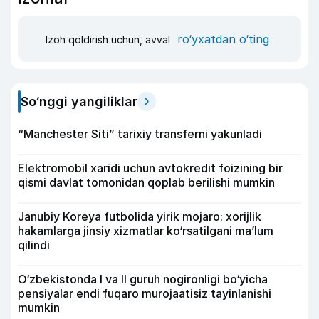
ro‘yxatdan o‘ting
Izoh qoldirish uchun, avval
So‘nggi yangiliklar
“Manchester Siti” tarixiy transferni yakunladi
Elektromobil xaridi uchun avtokredit foizining bir
qismi davlat tomonidan qoplab berilishi mumkin
Janubiy Koreya futbolida yirik mojaro: xorijlik
hakamlarga jinsiy xizmatlar ko‘rsatilgani ma’lum
qilindi
O‘zbekistonda I va II guruh nogironligi bo‘yicha
pensiyalar endi fuqaro murojaatisiz tayinlanishi
mumkin