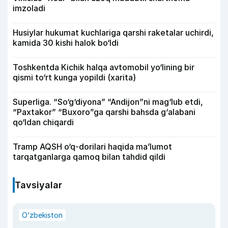
imzoladi
Husiylar hukumat kuchlariga qarshi raketalar uchirdi,
kamida 30 kishi halok bo‘ldi
Toshkentda Kichik halqa avtomobil yo‘lining bir
qismi to‘rt kunga yopildi (xarita)
Superliga. “So‘g‘diyona” “Andijon”ni mag‘lub etdi,
“Paxtakor” “Buxoro”ga qarshi bahsda g‘alabani
qo‘ldan chiqardi
Tramp AQSH o‘q-dorilari haqida ma’lumot
tarqatganlarga qamoq bilan tahdid qildi
Tavsiyalar
O‘zbekiston