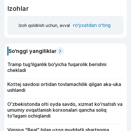
Izohlar
ro‘yxatdan o‘ting
Izoh qoldirish uchun, avval
So‘nggi yangiliklar
Tramp tug‘ilganlik bo‘yicha fuqarolik berishni
chekladi
Kottej savdosi ortidan tovlamachilik qilgan aka-uka
ushlandi
Oʻzbekistonda olti oyda savdo, xizmat koʻrsatish va
umumiy ovqatlanish korxonalari qancha soliq
toʻlagani ochiqlandi
Vinisius “Real” bilan uzoq muddatli shartnoma