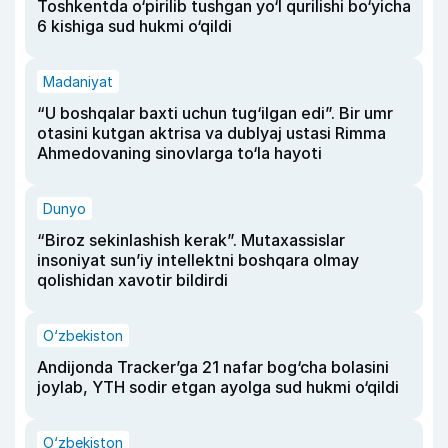
Toshkentda o‘pirilib tushgan yo‘l qurilishi bo‘yicha
6 kishiga sud hukmi o‘qildi
Madaniyat
“U boshqalar baxti uchun tug‘ilgan edi”. Bir umr
otasini kutgan aktrisa va dublyaj ustasi Rimma
Ahmedovaning sinovlarga to‘la hayoti
Dunyo
“Biroz sekinlashish kerak”. Mutaxassislar
insoniyat sun’iy intellektni boshqara olmay
qolishidan xavotir bildirdi
O‘zbekiston
Andijonda Tracker’ga 21 nafar bog‘cha bolasini
joylab, YTH sodir etgan ayolga sud hukmi o‘qildi
O‘zbekiston