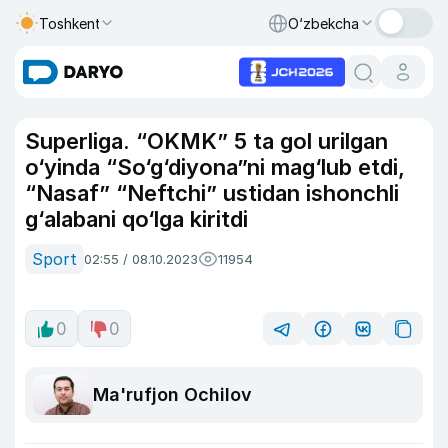
Toshkent
O‘zbekcha
Superliga. “OKMK” 5 ta gol urilgan
o‘yinda “So‘g‘diyona”ni mag‘lub etdi,
“Nasaf” “Neftchi” ustidan ishonchli
g‘alabani qo‘lga kiritdi
Sport
02:55 / 08.10.2023
11954
0
0
Ma'rufjon Ochilov