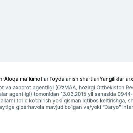
hr
Aloqa ma'lumotlari
Foydalanish shartlari
Yangiliklar arx
t va axborot agentligi (O‘zMAA, hozirgi O‘zbekiston Res
ar agentligi) tomonidan 13.03.2015 yil sanasida 0944
allarni to‘liq ko‘chirish yoki qisman iqtibos keltirishga, 
ytiga giperhavola mavjud bo‘lgan va/yoki “Daryo” intern