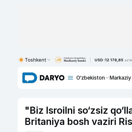
Toshkent
USD :
12 178,85
so'm
O‘zbekiston
Markaziy
"Biz Isroilni so‘zsiz qo
Britaniya bosh vaziri Ri