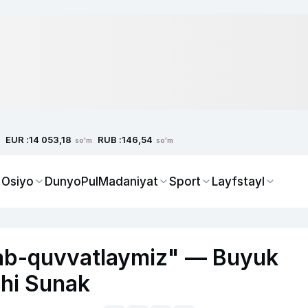
EUR :
RUB :
14 053,18
146,54
so'm
so'm
 Osiyo
Dunyo
Pul
Madaniyat
Sport
Layfstayl
‘llab-quvvatlaymiz" — Buyuk
shi Sunak