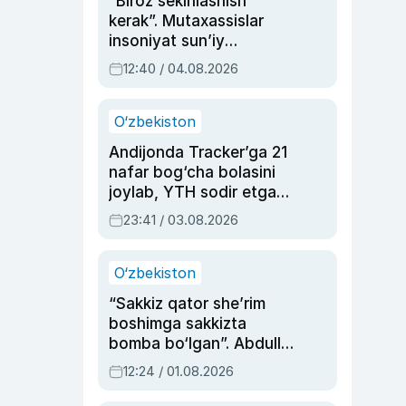
“Biroz sekinlashish
kerak”. Mutaxassislar
insoniyat sun’iy
intellektni boshqara
12:40 / 04.08.2026
olmay qolishidan xavotir
bildirdi
O‘zbekiston
Andijonda Tracker’ga 21
nafar bog‘cha bolasini
joylab, YTH sodir etgan
ayolga sud hukmi o‘qildi
23:41 / 03.08.2026
O‘zbekiston
“Sakkiz qator she’rim
boshimga sakkizta
bomba bo‘lgan”. Abdulla
Oripovni siyosiy
12:24 / 01.08.2026
ayblovlardan asrab
qolgan voqea