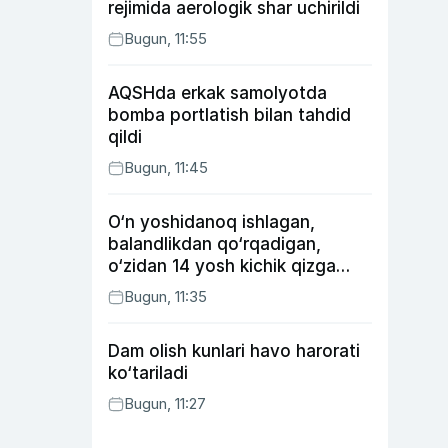
rejimida aerologik shar uchirildi
Bugun, 11:55
AQSHda erkak samolyotda
bomba portlatish bilan tahdid
qildi
Bugun, 11:45
O‘n yoshidanoq ishlagan,
balandlikdan qo‘rqadigan,
o‘zidan 14 yosh kichik qizga
uylangan Yorqinxo‘ja Umarov
Bugun, 11:35
34 yoshda
Dam olish kunlari havo harorati
ko‘tariladi
Bugun, 11:27