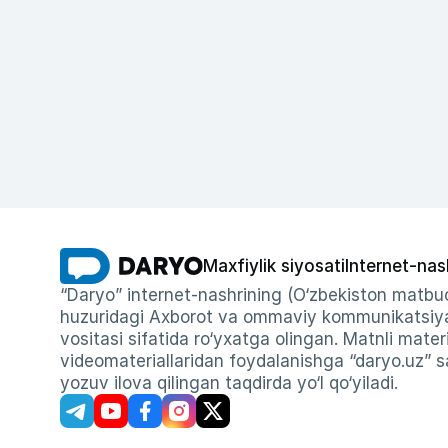
Maxfiylik siyosati
Internet-nas
“Daryo” internet-nashrining (O‘zbekiston matbuo
huzuridagi Axborot va ommaviy kommunikatsiyal
vositasi sifatida ro‘yxatga olingan. Matnli materi
videomateriallaridan foydalanishga “daryo.uz” sa
yozuv ilova qilingan taqdirda yo‘l qo‘yiladi.