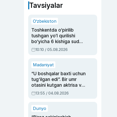
Tavsiyalar
O‘zbekiston
Toshkentda o‘pirilib
tushgan yo‘l qurilishi
bo‘yicha 6 kishiga sud
hukmi o‘qildi
10:10 / 05.08.2026
Madaniyat
“U boshqalar baxti uchun
tug‘ilgan edi”. Bir umr
otasini kutgan aktrisa va
dublyaj ustasi Rimma
13:55 / 04.08.2026
Ahmedovaning
sinovlarga to‘la hayoti
Dunyo