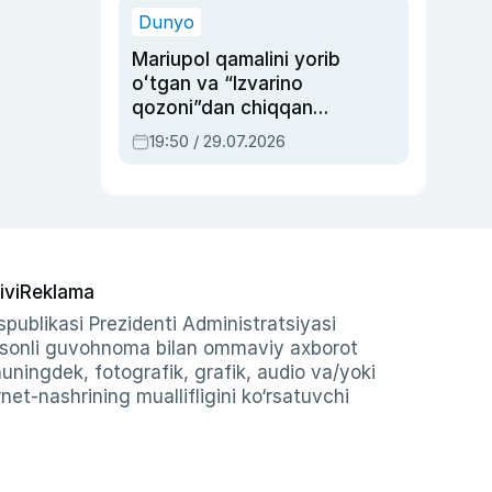
Dunyo
Mariupol qamalini yorib
oʻtgan va “Izvarino
qozoni”dan chiqqan
qahramon — Ukraina
19:50 / 29.07.2026
armiyasi bosh
qoʻmondoni Drapatiy
haqida
ivi
Reklama
publikasi Prezidenti Administratsiyasi
-sonli guvohnoma bilan ommaviy axborot
shuningdek, fotografik, grafik, audio va/yoki
et-nashrining muallifligini ko‘rsatuvchi