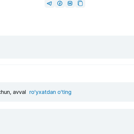
uchun, avval
ro‘yxatdan o‘ting