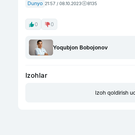
Dunyo
21:57 / 08.10.2023
8135
0
0
Yoqubjon Bobojonov
Izohlar
Izoh qoldirish 