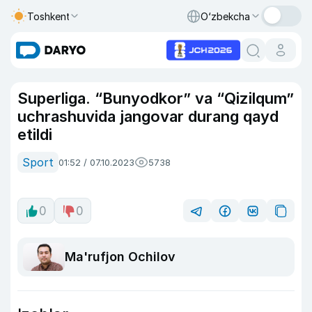
Toshkent
O‘zbekcha
Superliga. “Bunyodkor” va “Qizilqum”
uchrashuvida jangovar durang qayd
etildi
Sport
01:52 / 07.10.2023
5738
0
0
Ma'rufjon Ochilov