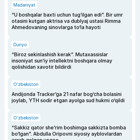
Madaniyat
“U boshqalar baxti uchun tug‘ilgan edi”. Bir umr
otasini kutgan aktrisa va dublyaj ustasi Rimma
Ahmedovaning sinovlarga to‘la hayoti
Dunyo
“Biroz sekinlashish kerak”. Mutaxassislar
insoniyat sun’iy intellektni boshqara olmay
qolishidan xavotir bildirdi
O‘zbekiston
Andijonda Tracker’ga 21 nafar bog‘cha bolasini
joylab, YTH sodir etgan ayolga sud hukmi o‘qildi
O‘zbekiston
“Sakkiz qator she’rim boshimga sakkizta bomba
bo‘lgan”. Abdulla Oripovni siyosiy ayblovlardan
asrab qolgan voqea