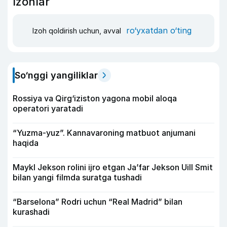
Izohlar
ro‘yxatdan o‘ting
Izoh qoldirish uchun, avval
So‘nggi yangiliklar
Rossiya va Qirg‘iziston yagona mobil aloqa
operatori yaratadi
“Yuzma-yuz”. Kannavaroning matbuot anjumani
haqida
Maykl Jekson rolini ijro etgan Ja’far Jekson Uill Smit
bilan yangi filmda suratga tushadi
“Barselona” Rodri uchun “Real Madrid” bilan
kurashadi