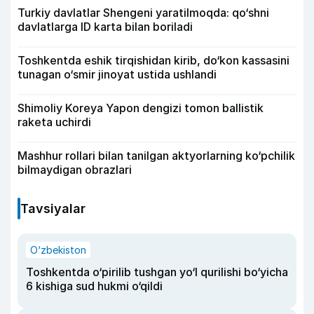
Turkiy davlatlar Shengeni yaratilmoqda: qo‘shni
davlatlarga ID karta bilan boriladi
Toshkentda eshik tirqishidan kirib, do‘kon kassasini
tunagan o‘smir jinoyat ustida ushlandi
Shimoliy Koreya Yapon dengizi tomon ballistik
raketa uchirdi
Mashhur rollari bilan tanilgan aktyorlarning ko‘pchilik
bilmaydigan obrazlari
Tavsiyalar
O‘zbekiston
Toshkentda o‘pirilib tushgan yo‘l qurilishi bo‘yicha
6 kishiga sud hukmi o‘qildi