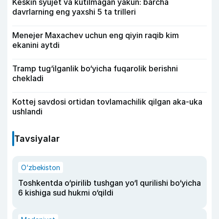
Keskin syujet va kutilmagan yakun: barcha
davrlarning eng yaxshi 5 ta trilleri
Menejer Maxachev uchun eng qiyin raqib kim
ekanini aytdi
Tramp tug‘ilganlik bo‘yicha fuqarolik berishni
chekladi
Kottej savdosi ortidan tovlamachilik qilgan aka-uka
ushlandi
Tavsiyalar
O‘zbekiston
Toshkentda o‘pirilib tushgan yo‘l qurilishi bo‘yicha
6 kishiga sud hukmi o‘qildi