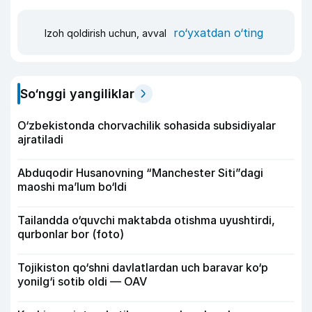
ro‘yxatdan o‘ting
Izoh qoldirish uchun, avval
So‘nggi yangiliklar
O‘zbekistonda chorvachilik sohasida subsidiyalar
ajratiladi
Abduqodir Husanovning “Manchester Siti”dagi
maoshi ma’lum bo‘ldi
Tailandda o‘quvchi maktabda otishma uyushtirdi,
qurbonlar bor (foto)
Tojikiston qo‘shni davlatlardan uch baravar ko‘p
yonilg‘i sotib oldi — OAV