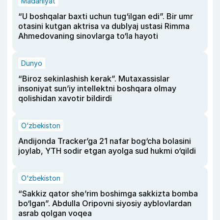
Madaniyat
“U boshqalar baxti uchun tug‘ilgan edi”. Bir umr
otasini kutgan aktrisa va dublyaj ustasi Rimma
Ahmedovaning sinovlarga to‘la hayoti
Dunyo
“Biroz sekinlashish kerak”. Mutaxassislar
insoniyat sun’iy intellektni boshqara olmay
qolishidan xavotir bildirdi
O‘zbekiston
Andijonda Tracker’ga 21 nafar bog‘cha bolasini
joylab, YTH sodir etgan ayolga sud hukmi o‘qildi
O‘zbekiston
“Sakkiz qator she’rim boshimga sakkizta bomba
bo‘lgan”. Abdulla Oripovni siyosiy ayblovlardan
asrab qolgan voqea