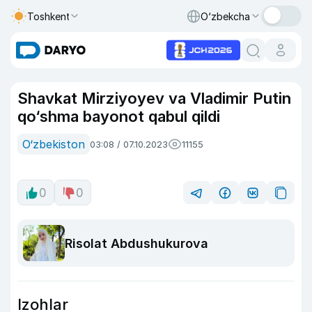
Toshkent
O‘zbekcha
Shavkat Mirziyoyev va Vladimir Putin
qo‘shma bayonot qabul qildi
O‘zbekiston
03:08 / 07.10.2023
11155
0
0
Risolat Abdushukurova
Izohlar