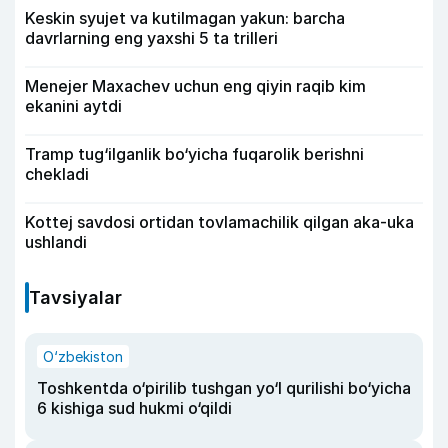
Keskin syujet va kutilmagan yakun: barcha
davrlarning eng yaxshi 5 ta trilleri
Menejer Maxachev uchun eng qiyin raqib kim
ekanini aytdi
Tramp tug‘ilganlik bo‘yicha fuqarolik berishni
chekladi
Kottej savdosi ortidan tovlamachilik qilgan aka-uka
ushlandi
Tavsiyalar
O‘zbekiston
Toshkentda o‘pirilib tushgan yo‘l qurilishi bo‘yicha
6 kishiga sud hukmi o‘qildi