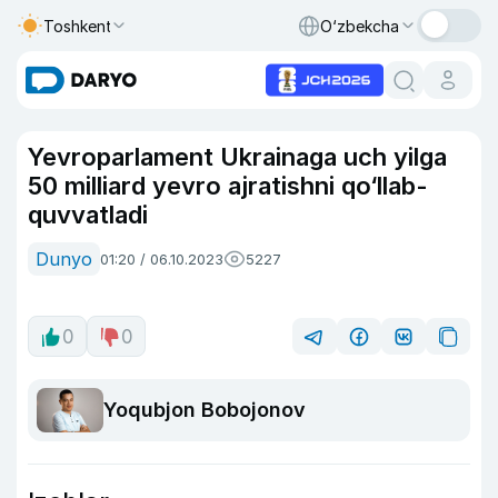
Toshkent
O‘zbekcha
Yevroparlament Ukrainaga uch yilga
50 milliard yevro ajratishni qo‘llab-
quvvatladi
Dunyo
01:20 / 06.10.2023
5227
0
0
Yoqubjon Bobojonov