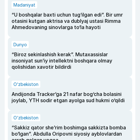
Madaniyat
“U boshqalar baxti uchun tug‘ilgan edi”. Bir umr
otasini kutgan aktrisa va dublyaj ustasi Rimma
Ahmedovaning sinovlarga to‘la hayoti
Dunyo
“Biroz sekinlashish kerak”. Mutaxassislar
insoniyat sun’iy intellektni boshqara olmay
qolishidan xavotir bildirdi
O‘zbekiston
Andijonda Tracker’ga 21 nafar bog‘cha bolasini
joylab, YTH sodir etgan ayolga sud hukmi o‘qildi
O‘zbekiston
“Sakkiz qator she’rim boshimga sakkizta bomba
bo‘lgan”. Abdulla Oripovni siyosiy ayblovlardan
asrab qolgan voqea