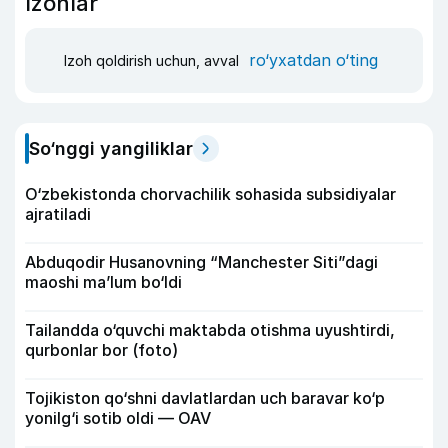
Izohlar
ro‘yxatdan o‘ting
Izoh qoldirish uchun, avval
So‘nggi yangiliklar
O‘zbekistonda chorvachilik sohasida subsidiyalar
ajratiladi
Abduqodir Husanovning “Manchester Siti”dagi
maoshi ma’lum bo‘ldi
Tailandda o‘quvchi maktabda otishma uyushtirdi,
qurbonlar bor (foto)
Tojikiston qo‘shni davlatlardan uch baravar ko‘p
yonilg‘i sotib oldi — OAV