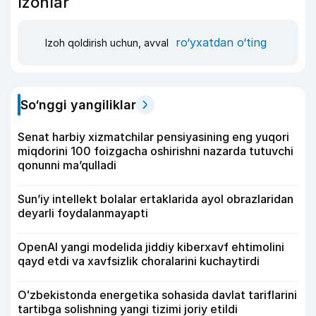
Izohlar
ro‘yxatdan o‘ting
Izoh qoldirish uchun, avval
So‘nggi yangiliklar
Senat harbiy xizmatchilar pensiyasining eng yuqori
miqdorini 100 foizgacha oshirishni nazarda tutuvchi
qonunni ma’qulladi
Sun’iy intellekt bolalar ertaklarida ayol obrazlaridan
deyarli foydalanmayapti
OpenAI yangi modelida jiddiy kiberxavf ehtimolini
qayd etdi va xavfsizlik choralarini kuchaytirdi
Oʻzbekistonda energetika sohasida davlat tariflarini
tartibga solishning yangi tizimi joriy etildi