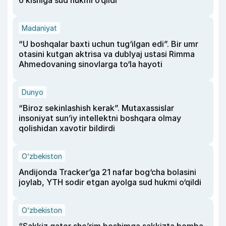
Madaniyat
“U boshqalar baxti uchun tug‘ilgan edi”. Bir umr
otasini kutgan aktrisa va dublyaj ustasi Rimma
Ahmedovaning sinovlarga to‘la hayoti
Dunyo
“Biroz sekinlashish kerak”. Mutaxassislar
insoniyat sun’iy intellektni boshqara olmay
qolishidan xavotir bildirdi
O‘zbekiston
Andijonda Tracker’ga 21 nafar bog‘cha bolasini
joylab, YTH sodir etgan ayolga sud hukmi o‘qildi
O‘zbekiston
“Sakkiz qator she’rim boshimga sakkizta bomba