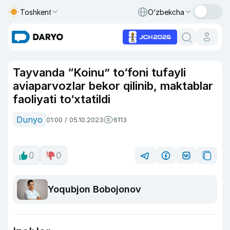
Toshkent
O‘zbekcha
Tayvanda “Koinu” to‘foni tufayli
aviaparvozlar bekor qilinib, maktablar
faoliyati to‘xtatildi
Dunyo
01:00 / 05.10.2023
6113
0
0
Yoqubjon Bobojonov