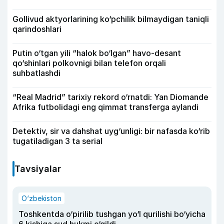
Gollivud aktyorlarining ko‘pchilik bilmaydigan taniqli
qarindoshlari
Putin o‘tgan yili “halok bo‘lgan” havo-desant
qo‘shinlari polkovnigi bilan telefon orqali
suhbatlashdi
“Real Madrid” tarixiy rekord o‘rnatdi: Yan Diomande
Afrika futbolidagi eng qimmat transferga aylandi
Detektiv, sir va dahshat uyg‘unligi: bir nafasda ko‘rib
tugatiladigan 3 ta serial
Tavsiyalar
O‘zbekiston
Toshkentda o‘pirilib tushgan yo‘l qurilishi bo‘yicha
6 kishiga sud hukmi o‘qildi