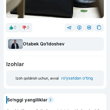
0
0
Otabek Qo‘ldoshev
Izohlar
ro‘yxatdan o‘ting
Izoh qoldirish uchun, avval
So‘nggi yangiliklar