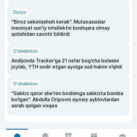
Dunyo
“Biroz sekinlashish kerak”. Mutaxassislar
insoniyat sun’iy intellektni boshqara olmay
qolishidan xavotir bildirdi
O‘zbekiston
Andijonda Tracker’ga 21 nafar bog‘cha bolasini
joylab, YTH sodir etgan ayolga sud hukmi o‘qildi
O‘zbekiston
“Sakkiz qator she’rim boshimga sakkizta bomba
bo‘lgan”. Abdulla Oripovni siyosiy ayblovlardan
asrab qolgan voqea