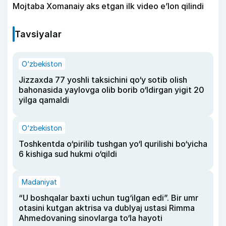
Mojtaba Xomanaiy aks etgan ilk video e’lon qilindi
Tavsiyalar
O‘zbekiston
Jizzaxda 77 yoshli taksichini qo‘y sotib olish
bahonasida yaylovga olib borib o‘ldirgan yigit 20
yilga qamaldi
O‘zbekiston
Toshkentda o‘pirilib tushgan yo‘l qurilishi bo‘yicha
6 kishiga sud hukmi o‘qildi
Madaniyat
“U boshqalar baxti uchun tug‘ilgan edi”. Bir umr
otasini kutgan aktrisa va dublyaj ustasi Rimma
Ahmedovaning sinovlarga to‘la hayoti