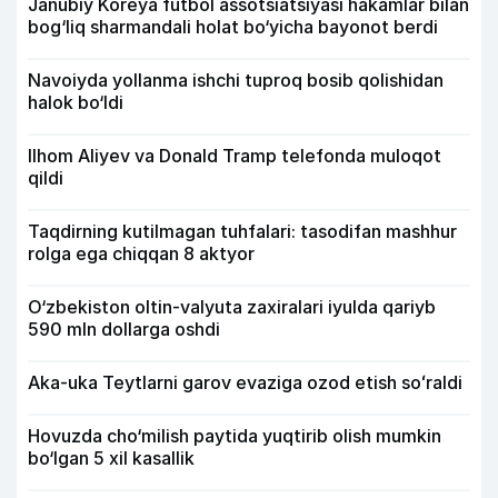
Janubiy Koreya futbol assotsiatsiyasi hakamlar bilan
bog‘liq sharmandali holat bo‘yicha bayonot berdi
Navoiyda yollanma ishchi tuproq bosib qolishidan
halok bo‘ldi
Ilhom Aliyev va Donald Tramp telefonda muloqot
qildi
Taqdirning kutilmagan tuhfalari: tasodifan mashhur
rolga ega chiqqan 8 aktyor
O‘zbekiston oltin-valyuta zaxiralari iyulda qariyb
590 mln dollarga oshdi
Aka-uka Teytlarni garov evaziga ozod etish soʻraldi
Hovuzda cho‘milish paytida yuqtirib olish mumkin
bo‘lgan 5 xil kasallik