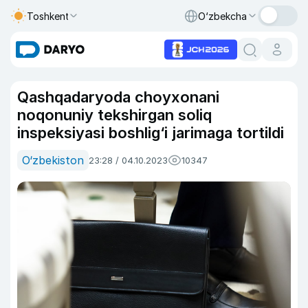
Toshkent
O‘zbekcha
Qashqadaryoda choyxonani
noqonuniy tekshirgan soliq
inspeksiyasi boshlig‘i jarimaga tortildi
O‘zbekiston
23:28 / 04.10.2023
10347