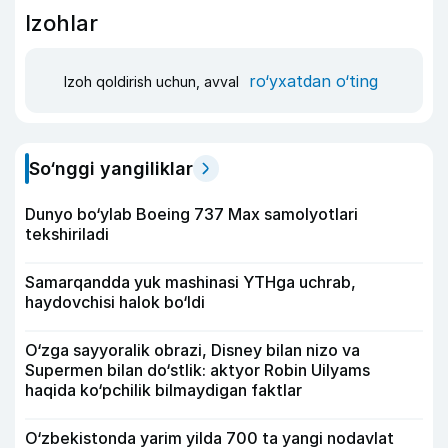
Izohlar
ro‘yxatdan o‘ting
Izoh qoldirish uchun, avval
So‘nggi yangiliklar
Dunyo bo‘ylab Boeing 737 Max samolyotlari
tekshiriladi
Samarqandda yuk mashinasi YTHga uchrab,
haydovchisi halok bo‘ldi
O‘zga sayyoralik obrazi, Disney bilan nizo va
Supermen bilan do‘stlik: aktyor Robin Uilyams
haqida ko‘pchilik bilmaydigan faktlar
O‘zbekistonda yarim yilda 700 ta yangi nodavlat