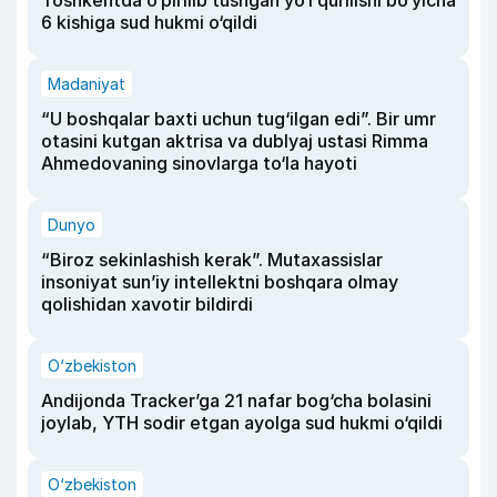
Toshkentda o‘pirilib tushgan yo‘l qurilishi bo‘yicha
6 kishiga sud hukmi o‘qildi
Madaniyat
“U boshqalar baxti uchun tug‘ilgan edi”. Bir umr
otasini kutgan aktrisa va dublyaj ustasi Rimma
Ahmedovaning sinovlarga to‘la hayoti
Dunyo
“Biroz sekinlashish kerak”. Mutaxassislar
insoniyat sun’iy intellektni boshqara olmay
qolishidan xavotir bildirdi
O‘zbekiston
Andijonda Tracker’ga 21 nafar bog‘cha bolasini
joylab, YTH sodir etgan ayolga sud hukmi o‘qildi
O‘zbekiston