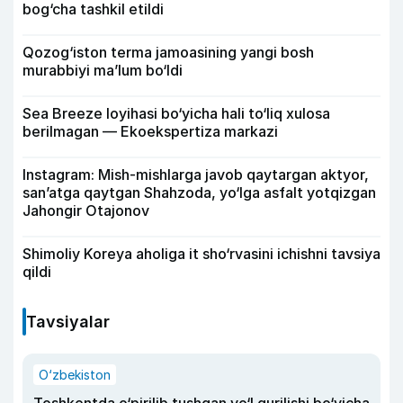
bog‘cha tashkil etildi
Qozog‘iston terma jamoasining yangi bosh
murabbiyi ma’lum bo‘ldi
Sea Breeze loyihasi bo‘yicha hali to‘liq xulosa
berilmagan — Ekoekspertiza markazi
Instagram: Mish-mishlarga javob qaytargan aktyor,
san’atga qaytgan Shahzoda, yo‘lga asfalt yotqizgan
Jahongir Otajonov
Shimoliy Koreya aholiga it sho‘rvasini ichishni tavsiya
qildi
Tavsiyalar
O‘zbekiston