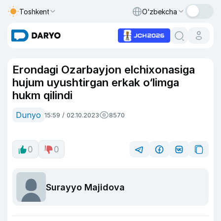
Toshkent
O‘zbekcha
Erondagi Ozarbayjon elchixonasiga
hujum uyushtirgan erkak o‘limga
hukm qilindi
Dunyo
15:59 / 02.10.2023
8570
0
0
Surayyo Majidova