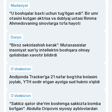
Madaniyat
“U boshqalar baxti uchun tug‘ilgan edi”. Bir umr
otasini kutgan aktrisa va dublyaj ustasi Rimma
Ahmedovaning sinovlarga to‘la hayoti
Dunyo
“Biroz sekinlashish kerak”. Mutaxassislar
insoniyat sun’iy intellektni boshqara olmay
qolishidan xavotir bildirdi
O‘zbekiston
Andijonda Tracker’ga 21 nafar bog‘cha bolasini
joylab, YTH sodir etgan ayolga sud hukmi o‘qildi
O‘zbekiston
“Sakkiz qator she’rim boshimga sakkizta bomba
bo‘lgan”. Abdulla Oripovni siyosiy ayblovlardan