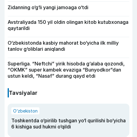
Zidanning o‘g‘li yangi jamoaga o‘tdi
Avstraliyada 150 yil oldin olingan kitob kutubxonaga
qaytarildi
O‘zbekistonda kasbiy mahorat bo‘yicha ilk milliy
tanlov g‘oliblari aniqlandi
Superliga. “Neftchi” yirik hisobda g‘alaba qozondi,
“OKMK” super kambek evaziga “Bunyodkor”dan
ustun keldi, “Nasaf” durang qayd etdi
Tavsiyalar
O‘zbekiston
Toshkentda o‘pirilib tushgan yo‘l qurilishi bo‘yicha
6 kishiga sud hukmi o‘qildi