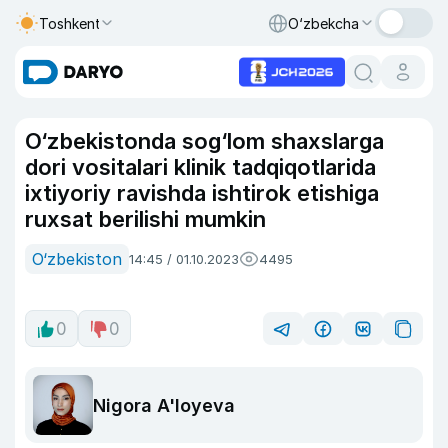
Toshkent
O‘zbekcha
O‘zbekistonda sog‘lom shaxslarga
dori vositalari klinik tadqiqotlarida
ixtiyoriy ravishda ishtirok etishiga
ruxsat berilishi mumkin
O‘zbekiston
14:45 / 01.10.2023
4495
0
0
Nigora A'loyeva