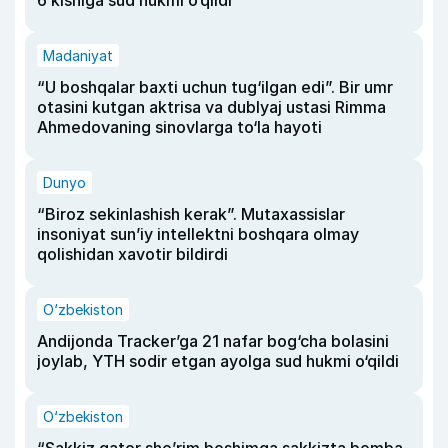
6 kishiga sud hukmi o‘qildi
Madaniyat
“U boshqalar baxti uchun tug‘ilgan edi”. Bir umr
otasini kutgan aktrisa va dublyaj ustasi Rimma
Ahmedovaning sinovlarga to‘la hayoti
Dunyo
“Biroz sekinlashish kerak”. Mutaxassislar
insoniyat sun’iy intellektni boshqara olmay
qolishidan xavotir bildirdi
O‘zbekiston
Andijonda Tracker’ga 21 nafar bog‘cha bolasini
joylab, YTH sodir etgan ayolga sud hukmi o‘qildi
O‘zbekiston