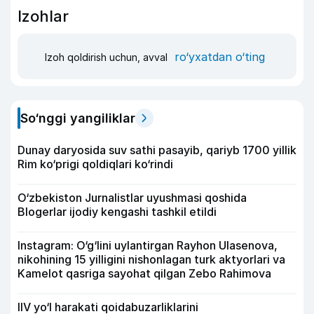
Izohlar
ro‘yxatdan o‘ting
Izoh qoldirish uchun, avval
So‘nggi yangiliklar
Dunay daryosida suv sathi pasayib, qariyb 1700 yillik
Rim ko‘prigi qoldiqlari ko‘rindi
O‘zbekiston Jurnalistlar uyushmasi qoshida
Blogerlar ijodiy kengashi tashkil etildi
Instagram: O‘g‘lini uylantirgan Rayhon Ulasenova,
nikohining 15 yilligini nishonlagan turk aktyorlari va
Kamelot qasriga sayohat qilgan Zebo Rahimova
IIV yo‘l harakati qoidabuzarliklarini