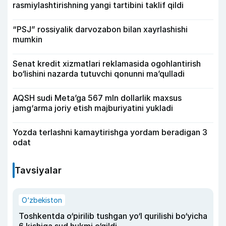
rasmiylashtirishning yangi tartibini taklif qildi
“PSJ” rossiyalik darvozabon bilan xayrlashishi
mumkin
Senat kredit xizmatlari reklamasida ogohlantirish
bo‘lishini nazarda tutuvchi qonunni ma’qulladi
AQSH sudi Meta’ga 567 mln dollarlik maxsus
jamg‘arma joriy etish majburiyatini yukladi
Yozda terlashni kamaytirishga yordam beradigan 3
odat
Tavsiyalar
O‘zbekiston
Toshkentda o‘pirilib tushgan yo‘l qurilishi bo‘yicha