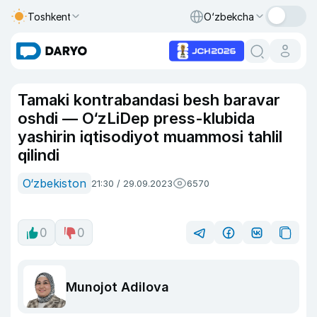
Toshkent
O‘zbekcha
Tamaki kontrabandasi besh baravar
oshdi — O‘zLiDep press-klubida
yashirin iqtisodiyot muammosi tahlil
qilindi
O‘zbekiston
21:30 / 29.09.2023
6570
0
0
Munojot Adilova