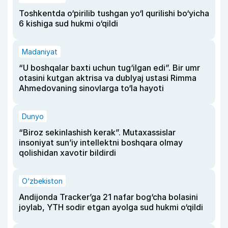
Toshkentda o‘pirilib tushgan yo‘l qurilishi bo‘yicha
6 kishiga sud hukmi o‘qildi
Madaniyat
“U boshqalar baxti uchun tug‘ilgan edi”. Bir umr
otasini kutgan aktrisa va dublyaj ustasi Rimma
Ahmedovaning sinovlarga to‘la hayoti
Dunyo
“Biroz sekinlashish kerak”. Mutaxassislar
insoniyat sun’iy intellektni boshqara olmay
qolishidan xavotir bildirdi
O‘zbekiston
Andijonda Tracker’ga 21 nafar bog‘cha bolasini
joylab, YTH sodir etgan ayolga sud hukmi o‘qildi