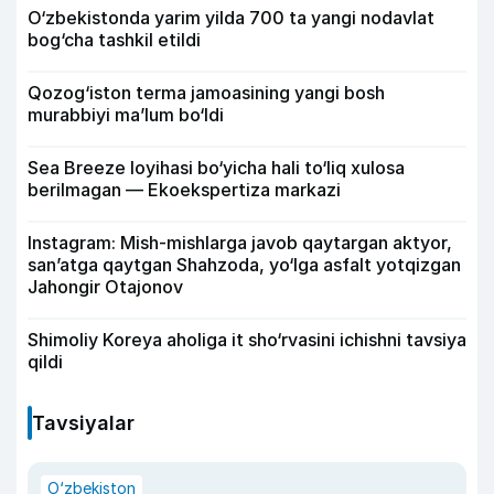
O‘zbekistonda yarim yilda 700 ta yangi nodavlat
bog‘cha tashkil etildi
Qozog‘iston terma jamoasining yangi bosh
murabbiyi ma’lum bo‘ldi
Sea Breeze loyihasi bo‘yicha hali to‘liq xulosa
berilmagan — Ekoekspertiza markazi
Instagram: Mish-mishlarga javob qaytargan aktyor,
san’atga qaytgan Shahzoda, yo‘lga asfalt yotqizgan
Jahongir Otajonov
Shimoliy Koreya aholiga it sho‘rvasini ichishni tavsiya
qildi
Tavsiyalar
O‘zbekiston