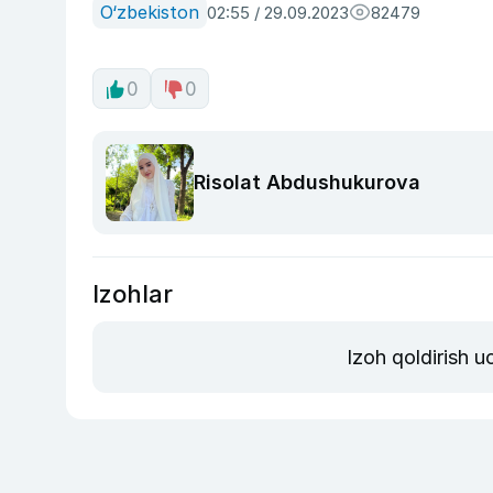
O‘zbekiston
02:55 / 29.09.2023
82479
0
0
Risolat Abdushukurova
Izohlar
Izoh qoldirish 