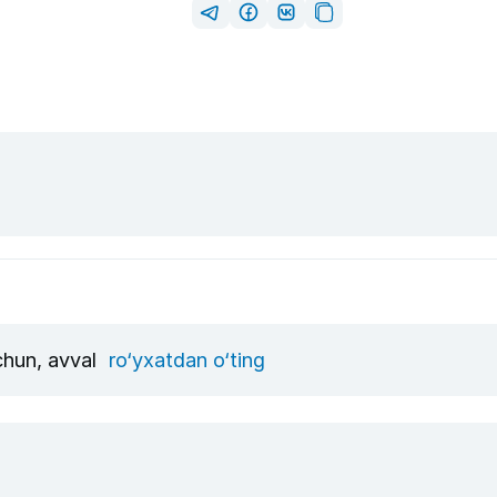
uchun, avval
ro‘yxatdan o‘ting