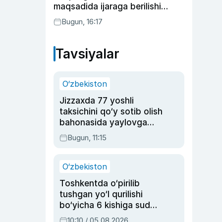
maqsadida ijaraga berilishi
mumkin
Bugun, 16:17
Tavsiyalar
O‘zbekiston
Jizzaxda 77 yoshli
taksichini qo‘y sotib olish
bahonasida yaylovga
olib borib o‘ldirgan yigit
Bugun, 11:15
20 yilga qamaldi
O‘zbekiston
Toshkentda o‘pirilib
tushgan yo‘l qurilishi
bo‘yicha 6 kishiga sud
hukmi o‘qildi
10:10 / 05.08.2026