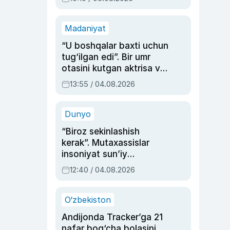
Madaniyat
“U boshqalar baxti uchun
tug‘ilgan edi”. Bir umr
otasini kutgan aktrisa va
dublyaj ustasi Rimma
13:55 / 04.08.2026
Ahmedovaning
sinovlarga to‘la hayoti
Dunyo
“Biroz sekinlashish
kerak”. Mutaxassislar
insoniyat sun’iy
intellektni boshqara
12:40 / 04.08.2026
olmay qolishidan xavotir
bildirdi
O‘zbekiston
Andijonda Tracker’ga 21
nafar bog‘cha bolasini