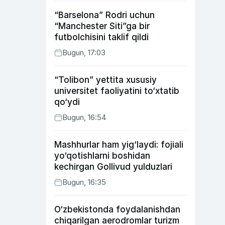
“Barselona” Rodri uchun
“Manchester Siti”ga bir
futbolchisini taklif qildi
Bugun, 17:03
“Tolibon” yettita xususiy
universitet faoliyatini to‘xtatib
qo‘ydi
Bugun, 16:54
Mashhurlar ham yig‘laydi: fojiali
yo‘qotishlarni boshidan
kechirgan Gollivud yulduzlari
Bugun, 16:35
O‘zbekistonda foydalanishdan
chiqarilgan aerodromlar turizm