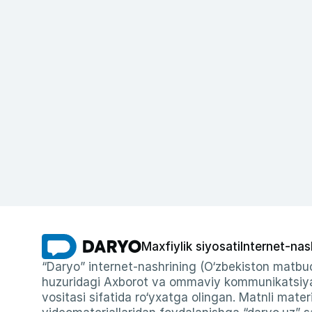
Maxfiylik siyosati
Internet-nas
“Daryo” internet-nashrining (O‘zbekiston matbuo
huzuridagi Axborot va ommaviy kommunikatsiyal
vositasi sifatida ro‘yxatga olingan. Matnli materi