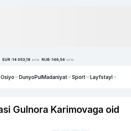
EUR :
RUB :
14 053,18
146,54
so'm
so'm
 Osiyo
Dunyo
Pul
Madaniyat
Sport
Layfstayl
asi Gulnora Karimovaga oid