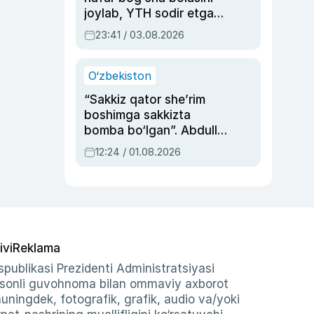
joylab, YTH sodir etgan
ayolga sud hukmi o‘qildi
23:41 / 03.08.2026
O‘zbekiston
“Sakkiz qator she’rim
boshimga sakkizta
bomba bo‘lgan”. Abdulla
Oripovni siyosiy
12:24 / 01.08.2026
ayblovlardan asrab
qolgan voqea
ivi
Reklama
publikasi Prezidenti Administratsiyasi
-sonli guvohnoma bilan ommaviy axborot
shuningdek, fotografik, grafik, audio va/yoki