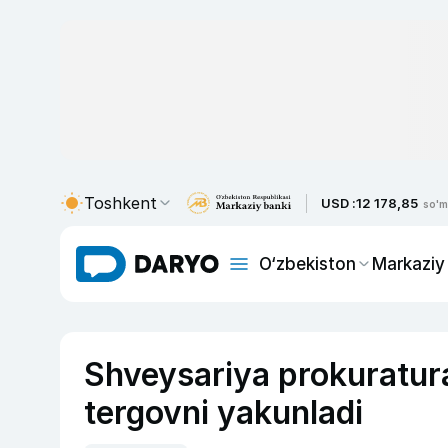
Toshkent
USD :
12 178,85
so'm
O‘zbekiston
Markaziy
Shveysariya prokuratur
tergovni yakunladi