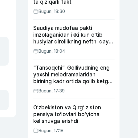
ta qiziqarli fakt
Bugun, 18:30
Saudiya mudofaa pakti
imzolaganidan ikki kun o‘tib
husiylar qirollikning neftni qayta
ishlash zavodiga hujum qildi
Bugun, 18:04
“Tansoqchi”: Gollivudning eng
yaxshi melodramalaridan
birining kadr ortida qolib ketgan
voqealari
Bugun, 17:39
O‘zbekiston va Qirg‘iziston
pensiya to‘lovlari bo‘yicha
kelishuvga erishdi
Bugun, 17:18