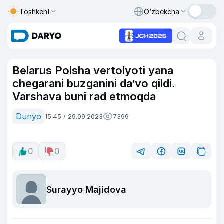
Toshkent
O‘zbekcha
Belarus Polsha vertolyoti yana
chegarani buzganini da’vo qildi.
Varshava buni rad etmoqda
Dunyo
15:45 / 29.09.2023
7399
0
0
Surayyo Majidova