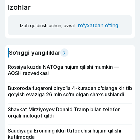
Izohlar
ro‘yxatdan o‘ting
Izoh qoldirish uchun, avval
So‘nggi yangiliklar
Rossiya kuzda NATOga hujum qilishi mumkin —
AQSH razvedkasi
Buxoroda fuqaroni biryo‘la 4-kursdan o’qishga kiritib
qo’yish evaziga 26 mln so’m olgan shaxs ushlandi
Shavkat Mirziyoyev Donald Tramp bilan telefon
orqali muloqot qildi
Saudiyaga Eronning ikki ittifoqchisi hujum qilishi
kutilmoqda