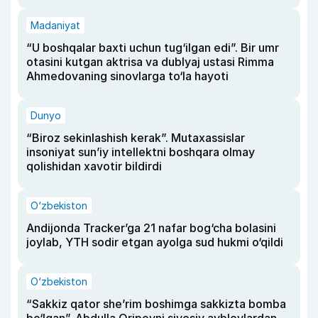
Madaniyat
“U boshqalar baxti uchun tug‘ilgan edi”. Bir umr
otasini kutgan aktrisa va dublyaj ustasi Rimma
Ahmedovaning sinovlarga to‘la hayoti
Dunyo
“Biroz sekinlashish kerak”. Mutaxassislar
insoniyat sun’iy intellektni boshqara olmay
qolishidan xavotir bildirdi
O‘zbekiston
Andijonda Tracker’ga 21 nafar bog‘cha bolasini
joylab, YTH sodir etgan ayolga sud hukmi o‘qildi
O‘zbekiston
“Sakkiz qator she’rim boshimga sakkizta bomba