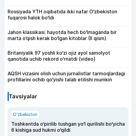
Rossiyada YTH oqibatida ikki nafar O‘zbekiston
fuqarosi halok bo‘ldi
Jahon klassikasi: hayotda hech bo‘lmaganda bir
marta o‘qish kerak bo‘lgan kitoblar (II qism)
Britaniyalik 97 yoshli ko‘zi ojiz ayol samolyot
qanotida uchib rekord o‘rnatdi (video)
AQSH vizasini olish uchun jurnalistlar tarmoqlardagi
profillarini ochib qo‘yishi talab etilishi mumkin
Tavsiyalar
O‘zbekiston
Toshkentda o‘pirilib tushgan yo‘l qurilishi bo‘yicha
6 kishiga sud hukmi o‘qildi