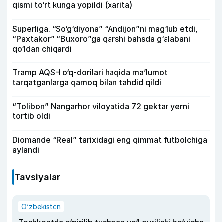
qismi to‘rt kunga yopildi (xarita)
Superliga. “So‘g‘diyona” “Andijon”ni mag‘lub etdi,
“Paxtakor” “Buxoro”ga qarshi bahsda g‘alabani
qo‘ldan chiqardi
Tramp AQSH o‘q-dorilari haqida ma’lumot
tarqatganlarga qamoq bilan tahdid qildi
“Tolibon” Nangarhor viloyatida 72 gektar yerni
tortib oldi
Diomande “Real” tarixidagi eng qimmat futbolchiga
aylandi
Tavsiyalar
O‘zbekiston