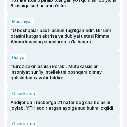
Toshkentda o‘pirilib tushgan yo‘l qurilishi bo‘yicha
6 kishiga sud hukmi o‘qildi
Madaniyat
“U boshqalar baxti uchun tug‘ilgan edi”. Bir umr
otasini kutgan aktrisa va dublyaj ustasi Rimma
Ahmedovaning sinovlarga to‘la hayoti
Dunyo
“Biroz sekinlashish kerak”. Mutaxassislar
insoniyat sun’iy intellektni boshqara olmay
qolishidan xavotir bildirdi
O‘zbekiston
Andijonda Tracker’ga 21 nafar bog‘cha bolasini
joylab, YTH sodir etgan ayolga sud hukmi o‘qildi
O‘zbekiston