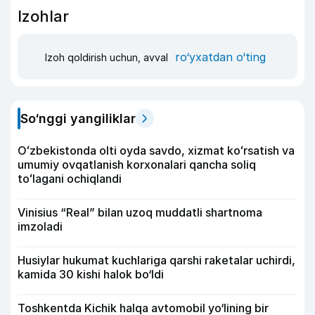
Izohlar
ro‘yxatdan o‘ting
Izoh qoldirish uchun, avval
So‘nggi yangiliklar
Oʻzbekistonda olti oyda savdo, xizmat koʻrsatish va
umumiy ovqatlanish korxonalari qancha soliq
toʻlagani ochiqlandi
Vinisius “Real” bilan uzoq muddatli shartnoma
imzoladi
Husiylar hukumat kuchlariga qarshi raketalar uchirdi,
kamida 30 kishi halok bo‘ldi
Toshkentda Kichik halqa avtomobil yo‘lining bir