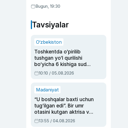
Bugun, 19:30
Tavsiyalar
O‘zbekiston
Toshkentda o‘pirilib
tushgan yo‘l qurilishi
bo‘yicha 6 kishiga sud
hukmi o‘qildi
10:10 / 05.08.2026
Madaniyat
“U boshqalar baxti uchun
tug‘ilgan edi”. Bir umr
otasini kutgan aktrisa va
dublyaj ustasi Rimma
13:55 / 04.08.2026
Ahmedovaning