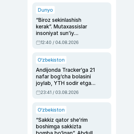
sinovlarga to‘la hayoti
Dunyo
“Biroz sekinlashish
kerak”. Mutaxassislar
insoniyat sun’iy
intellektni boshqara
12:40 / 04.08.2026
olmay qolishidan xavotir
bildirdi
O‘zbekiston
Andijonda Tracker’ga 21
nafar bog‘cha bolasini
joylab, YTH sodir etgan
ayolga sud hukmi o‘qildi
23:41 / 03.08.2026
O‘zbekiston
“Sakkiz qator she’rim
boshimga sakkizta
bomba bo‘lgan”. Abdulla