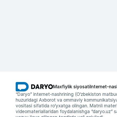
Maxfiylik siyosati
Internet-nas
“Daryo” internet-nashrining (O‘zbekiston matbuo
huzuridagi Axborot va ommaviy kommunikatsiyal
vositasi sifatida ro‘yxatga olingan. Matnli materi
videomateriallaridan foydalanishga “daryo.uz” sa