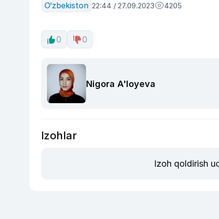
O‘zbekiston
22:44 / 27.09.2023
4205
0
0
Nigora A'loyeva
Izohlar
Izoh qoldirish 