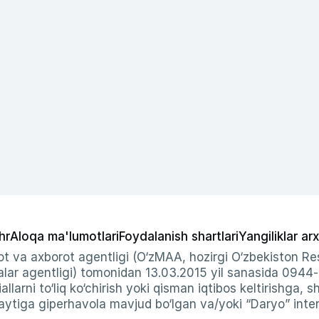
hr
Aloqa ma'lumotlari
Foydalanish shartlari
Yangiliklar arx
t va axborot agentligi (O‘zMAA, hozirgi O‘zbekiston Res
ar agentligi) tomonidan 13.03.2015 yil sanasida 0944
allarni to‘liq ko‘chirish yoki qisman iqtibos keltirishga, 
ytiga giperhavola mavjud bo‘lgan va/yoki “Daryo” intern