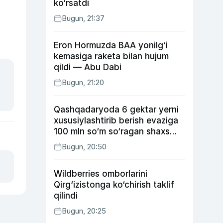
ko‘rsatdi
Bugun, 21:37
Eron Hormuzda BAA yonilg‘i
kemasiga raketa bilan hujum
qildi — Abu Dabi
Bugun, 21:20
Qashqadaryoda 6 gektar yerni
xususiylashtirib berish evaziga
100 mln so‘m so‘ragan shaxs
ushlandi
Bugun, 20:50
Wildberries omborlarini
Qirg‘izistonga ko‘chirish taklif
qilindi
Bugun, 20:25