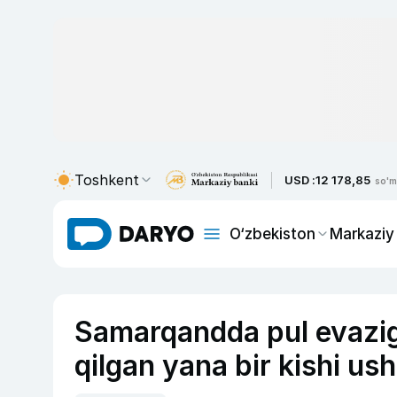
Toshkent
USD :
12 178,85
so'm
O‘zbekiston
Markaziy
Samarqandda pul evazi
qilgan yana bir kishi ush