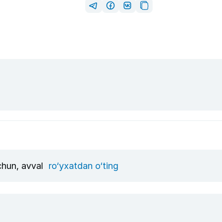
uchun, avval
ro‘yxatdan o‘ting