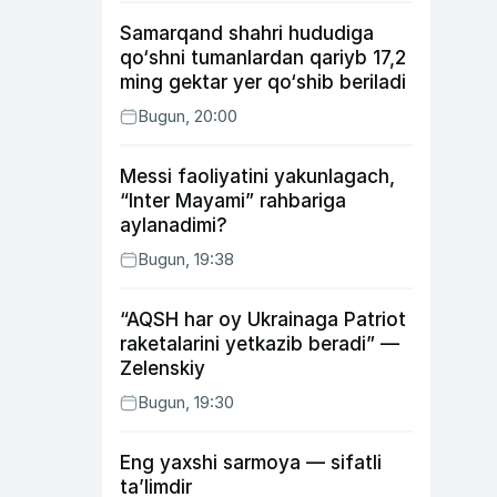
Samarqand shahri hududiga
qo‘shni tumanlardan qariyb 17,2
ming gektar yer qo‘shib beriladi
Bugun, 20:00
Messi faoliyatini yakunlagach,
“Inter Mayami” rahbariga
aylanadimi?
Bugun, 19:38
“AQSH har oy Ukrainaga Patriot
raketalarini yetkazib beradi” —
Zelenskiy
Bugun, 19:30
Eng yaxshi sarmoya — sifatli
ta’limdir