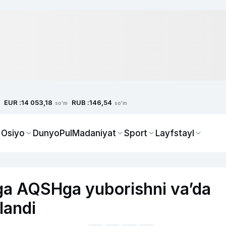
EUR :
RUB :
14 053,18
146,54
so'm
so'm
 Osiyo
Dunyo
Pul
Madaniyat
Sport
Layfstayl
ga AQSHga yuborishni va’da
landi