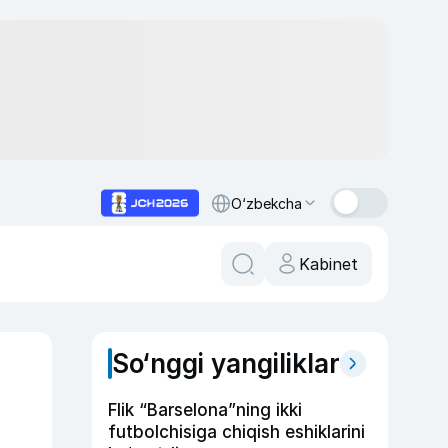
O‘zbekcha
Kabinet
So‘nggi yangiliklar
Flik “Barselona”ning ikki
futbolchisiga chiqish eshiklarini