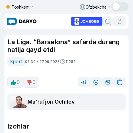
Toshkent
O‘zbekcha
La Liga. “Barselona” safarda durang
natija qayd etdi
Sport
07:34 / 27.09.2023
11255
0
0
Ma'rufjon Ochilov
Izohlar