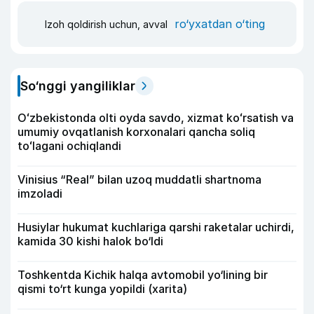
ro‘yxatdan o‘ting
Izoh qoldirish uchun, avval
So‘nggi yangiliklar
Oʻzbekistonda olti oyda savdo, xizmat koʻrsatish va
umumiy ovqatlanish korxonalari qancha soliq
toʻlagani ochiqlandi
Vinisius “Real” bilan uzoq muddatli shartnoma
imzoladi
Husiylar hukumat kuchlariga qarshi raketalar uchirdi,
kamida 30 kishi halok bo‘ldi
Toshkentda Kichik halqa avtomobil yo‘lining bir
qismi to‘rt kunga yopildi (xarita)