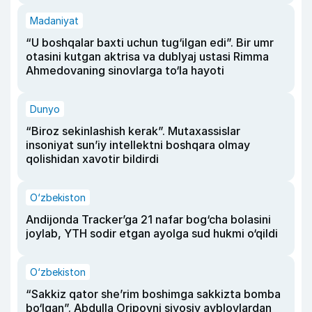
Madaniyat
“U boshqalar baxti uchun tug‘ilgan edi”. Bir umr
otasini kutgan aktrisa va dublyaj ustasi Rimma
Ahmedovaning sinovlarga to‘la hayoti
Dunyo
“Biroz sekinlashish kerak”. Mutaxassislar
insoniyat sun’iy intellektni boshqara olmay
qolishidan xavotir bildirdi
O‘zbekiston
Andijonda Tracker’ga 21 nafar bog‘cha bolasini
joylab, YTH sodir etgan ayolga sud hukmi o‘qildi
O‘zbekiston
“Sakkiz qator she’rim boshimga sakkizta bomba
bo‘lgan”. Abdulla Oripovni siyosiy ayblovlardan