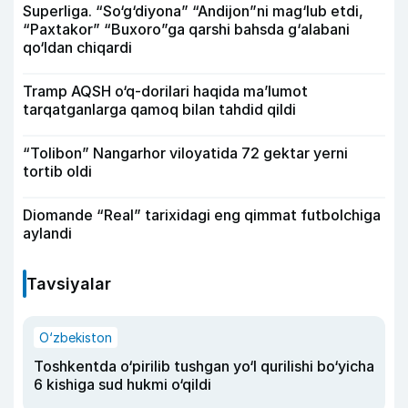
Superliga. “So‘g‘diyona” “Andijon”ni mag‘lub etdi,
“Paxtakor” “Buxoro”ga qarshi bahsda g‘alabani
qo‘ldan chiqardi
Tramp AQSH o‘q-dorilari haqida ma’lumot
tarqatganlarga qamoq bilan tahdid qildi
“Tolibon” Nangarhor viloyatida 72 gektar yerni
tortib oldi
Diomande “Real” tarixidagi eng qimmat futbolchiga
aylandi
Tavsiyalar
O‘zbekiston
Toshkentda o‘pirilib tushgan yo‘l qurilishi bo‘yicha
6 kishiga sud hukmi o‘qildi