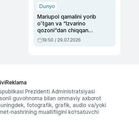
Dunyo
Mariupol qamalini yorib
oʻtgan va “Izvarino
qozoni”dan chiqqan
qahramon — Ukraina
19:50 / 29.07.2026
armiyasi bosh
qoʻmondoni Drapatiy
haqida
ivi
Reklama
publikasi Prezidenti Administratsiyasi
-sonli guvohnoma bilan ommaviy axborot
shuningdek, fotografik, grafik, audio va/yoki
et-nashrining muallifligini ko‘rsatuvchi