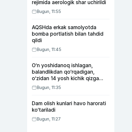
rejimida aerologik shar uchirildi
Bugun, 11:55
AQSHda erkak samolyotda
bomba portlatish bilan tahdid
qildi
Bugun, 11:45
O‘n yoshidanoq ishlagan,
balandlikdan qo‘rqadigan,
o‘zidan 14 yosh kichik qizga
uylangan Yorqinxo‘ja Umarov
Bugun, 11:35
34 yoshda
Dam olish kunlari havo harorati
ko‘tariladi
Bugun, 11:27