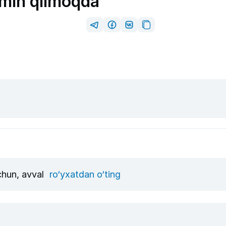
xmin qilmoqda
uchun, avval
ro‘yxatdan o‘ting