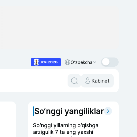
O‘zbekcha
Kabinet
So‘nggi yangiliklar
So‘nggi yillarning o‘qishga
arzigulik 7 ta eng yaxshi