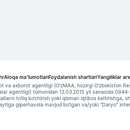
hr
Aloqa ma'lumotlari
Foydalanish shartlari
Yangiliklar arx
t va axborot agentligi (O‘zMAA, hozirgi O‘zbekiston Res
ar agentligi) tomonidan 13.03.2015 yil sanasida 0944
allarni to‘liq ko‘chirish yoki qisman iqtibos keltirishga, 
ytiga giperhavola mavjud bo‘lgan va/yoki “Daryo” intern