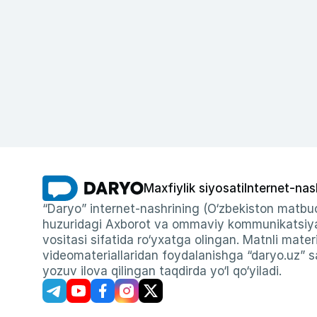
Maxfiylik siyosati
Internet-nas
“Daryo” internet-nashrining (O‘zbekiston matbuo
huzuridagi Axborot va ommaviy kommunikatsiyal
vositasi sifatida ro‘yxatga olingan. Matnli materi
videomateriallaridan foydalanishga “daryo.uz” sa
yozuv ilova qilingan taqdirda yo‘l qo‘yiladi.