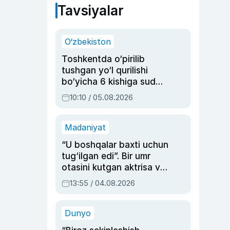
Tavsiyalar
O‘zbekiston
Toshkentda o‘pirilib
tushgan yo‘l qurilishi
bo‘yicha 6 kishiga sud
hukmi o‘qildi
10:10 / 05.08.2026
Madaniyat
“U boshqalar baxti uchun
tug‘ilgan edi”. Bir umr
otasini kutgan aktrisa va
dublyaj ustasi Rimma
13:55 / 04.08.2026
Ahmedovaning
sinovlarga to‘la hayoti
Dunyo