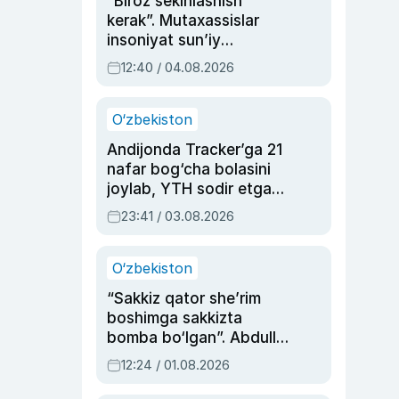
“Biroz sekinlashish
kerak”. Mutaxassislar
insoniyat sun’iy
intellektni boshqara
12:40 / 04.08.2026
olmay qolishidan xavotir
bildirdi
O‘zbekiston
Andijonda Tracker’ga 21
nafar bog‘cha bolasini
joylab, YTH sodir etgan
ayolga sud hukmi o‘qildi
23:41 / 03.08.2026
O‘zbekiston
“Sakkiz qator she’rim
boshimga sakkizta
bomba bo‘lgan”. Abdulla
Oripovni siyosiy
12:24 / 01.08.2026
ayblovlardan asrab
qolgan voqea