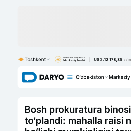
Toshkent
USD :
12 178,85
so'm
O‘zbekiston
Markaziy
Bosh prokuratura binosi
to‘plandi: mahalla raisi