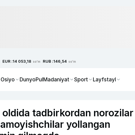
EUR :
RUB :
14 053,18
146,54
so'm
so'm
 Osiyo
Dunyo
Pul
Madaniyat
Sport
Layfstayl
 oldida tadbirkordan norozilar
 namoyishchilar yollangan