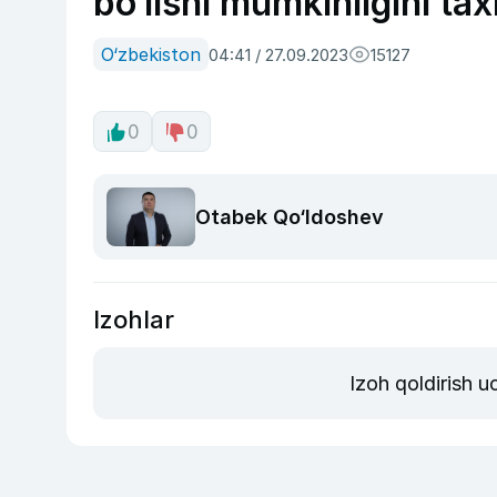
bo‘lishi mumkinligini ta
O‘zbekiston
04:41 / 27.09.2023
15127
0
0
Otabek Qo‘ldoshev
Izohlar
Izoh qoldirish 