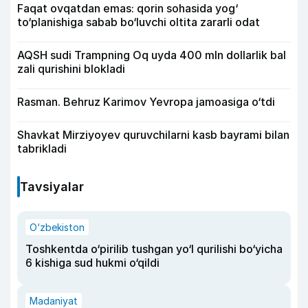
Faqat ovqatdan emas: qorin sohasida yog‘
to‘planishiga sabab bo‘luvchi oltita zararli odat
AQSH sudi Trampning Oq uyda 400 mln dollarlik bal
zali qurishini blokladi
Rasman. Behruz Karimov Yevropa jamoasiga o‘tdi
Shavkat Mirziyoyev quruvchilarni kasb bayrami bilan
tabrikladi
Tavsiyalar
O‘zbekiston
Toshkentda o‘pirilib tushgan yo‘l qurilishi bo‘yicha
6 kishiga sud hukmi o‘qildi
Madaniyat