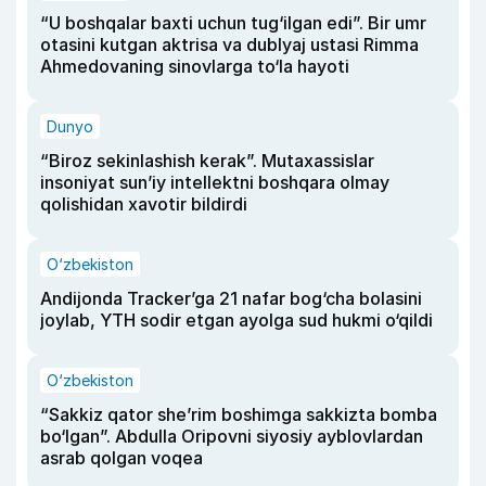
“U boshqalar baxti uchun tug‘ilgan edi”. Bir umr
otasini kutgan aktrisa va dublyaj ustasi Rimma
Ahmedovaning sinovlarga to‘la hayoti
Dunyo
“Biroz sekinlashish kerak”. Mutaxassislar
insoniyat sun’iy intellektni boshqara olmay
qolishidan xavotir bildirdi
O‘zbekiston
Andijonda Tracker’ga 21 nafar bog‘cha bolasini
joylab, YTH sodir etgan ayolga sud hukmi o‘qildi
O‘zbekiston
“Sakkiz qator she’rim boshimga sakkizta bomba
bo‘lgan”. Abdulla Oripovni siyosiy ayblovlardan
asrab qolgan voqea