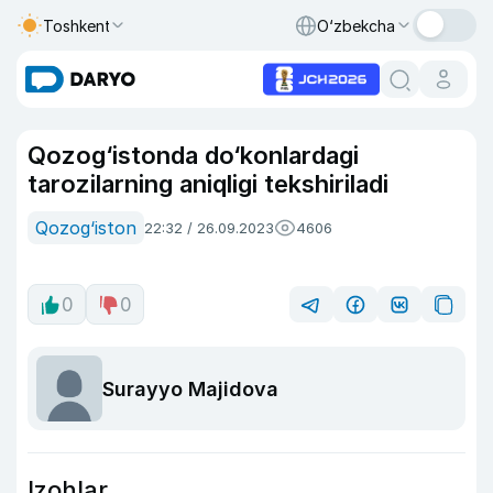
Toshkent
O‘zbekcha
Qozog‘istonda do‘konlardagi
tarozilarning aniqligi tekshiriladi
Qozog‘iston
22:32 / 26.09.2023
4606
0
0
Surayyo Majidova
Izohlar