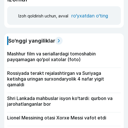
ro‘yxatdan o‘ting
Izoh qoldirish uchun, avval
So‘nggi yangiliklar
Mashhur film va seriallardagi tomoshabin
payqamagan qo‘pol xatolar (foto)
Rossiyada terakt rejalashtirgan va Suriyaga
ketishga uringan surxondaryolik 4 nafar yigit
qamaldi
Shri Lankada mahbuslar isyon ko‘tardi: qurbon va
jarohatlanganlar bor
Lionel Messining otasi Xorxe Messi vafot etdi