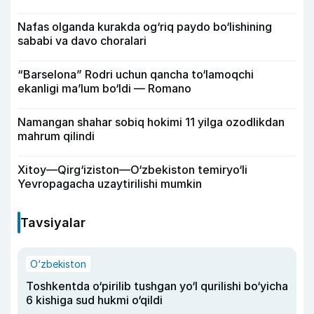
Nafas olganda kurakda og‘riq paydo bo‘lishining
sababi va davo choralari
“Barselona” Rodri uchun qancha to‘lamoqchi
ekanligi ma’lum bo‘ldi — Romano
Namangan shahar sobiq hokimi 11 yilga ozodlikdan
mahrum qilindi
Xitoy—Qirg‘iziston—O‘zbekiston temiryo‘li
Yevropagacha uzaytirilishi mumkin
Tavsiyalar
O‘zbekiston
Toshkentda o‘pirilib tushgan yo‘l qurilishi bo‘yicha
6 kishiga sud hukmi o‘qildi