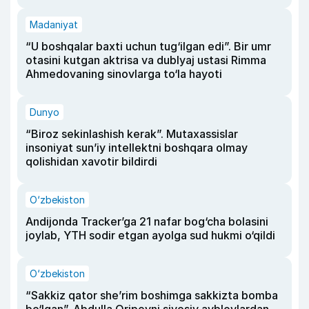
Madaniyat
“U boshqalar baxti uchun tug‘ilgan edi”. Bir umr
otasini kutgan aktrisa va dublyaj ustasi Rimma
Ahmedovaning sinovlarga to‘la hayoti
Dunyo
“Biroz sekinlashish kerak”. Mutaxassislar
insoniyat sun’iy intellektni boshqara olmay
qolishidan xavotir bildirdi
O‘zbekiston
Andijonda Tracker’ga 21 nafar bog‘cha bolasini
joylab, YTH sodir etgan ayolga sud hukmi o‘qildi
O‘zbekiston
“Sakkiz qator she’rim boshimga sakkizta bomba
bo‘lgan”. Abdulla Oripovni siyosiy ayblovlardan