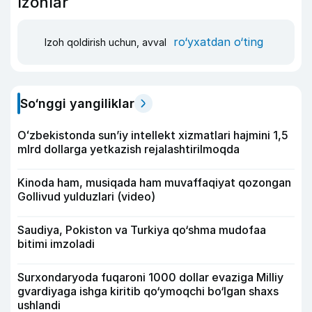
Izohlar
ro‘yxatdan o‘ting
Izoh qoldirish uchun, avval
So‘nggi yangiliklar
Oʻzbekistonda sunʼiy intellekt xizmatlari hajmini 1,5
mlrd dollarga yetkazish rejalashtirilmoqda
Kinoda ham, musiqada ham muvaffaqiyat qozongan
Gollivud yulduzlari (video)
Saudiya, Pokiston va Turkiya qo‘shma mudofaa
bitimi imzoladi
Surxondaryoda fuqaroni 1000 dollar evaziga Milliy
gvardiyaga ishga kiritib qo‘ymoqchi bo‘lgan shaxs
ushlandi