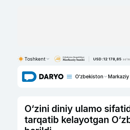
Toshkent
USD :
12 178,85
so'm
O‘zbekiston
Markaziy
O‘zini diniy ulamo sifati
tarqatib kelayotgan O‘z