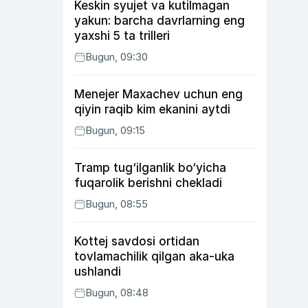
Keskin syujet va kutilmagan
yakun: barcha davrlarning eng
yaxshi 5 ta trilleri
Bugun, 09:30
Menejer Maxachev uchun eng
qiyin raqib kim ekanini aytdi
Bugun, 09:15
Tramp tug‘ilganlik bo‘yicha
fuqarolik berishni chekladi
Bugun, 08:55
Kottej savdosi ortidan
tovlamachilik qilgan aka-uka
ushlandi
Bugun, 08:48