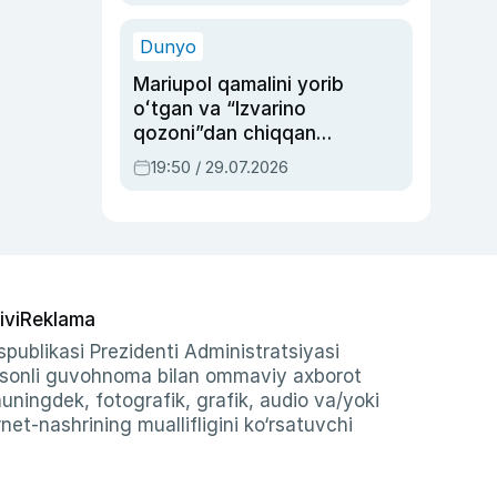
qolgan voqea
Dunyo
Mariupol qamalini yorib
oʻtgan va “Izvarino
qozoni”dan chiqqan
qahramon — Ukraina
19:50 / 29.07.2026
armiyasi bosh
qoʻmondoni Drapatiy
haqida
ivi
Reklama
publikasi Prezidenti Administratsiyasi
-sonli guvohnoma bilan ommaviy axborot
shuningdek, fotografik, grafik, audio va/yoki
et-nashrining muallifligini ko‘rsatuvchi