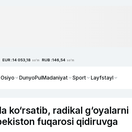
EUR :
RUB :
14 053,18
146,54
so'm
so'm
 Osiyo
Dunyo
Pul
Madaniyat
Sport
Layfstayl
da ko‘rsatib, radikal g‘oyalarni
bekiston fuqarosi qidiruvga