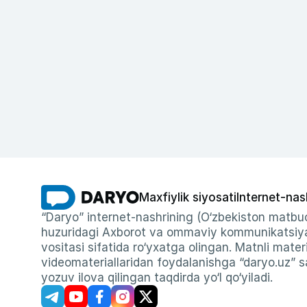
Maxfiylik siyosati
Internet-nas
“Daryo” internet-nashrining (O‘zbekiston matbuo
huzuridagi Axborot va ommaviy kommunikatsiyal
vositasi sifatida ro‘yxatga olingan. Matnli materi
videomateriallaridan foydalanishga “daryo.uz” sa
yozuv ilova qilingan taqdirda yo‘l qo‘yiladi.