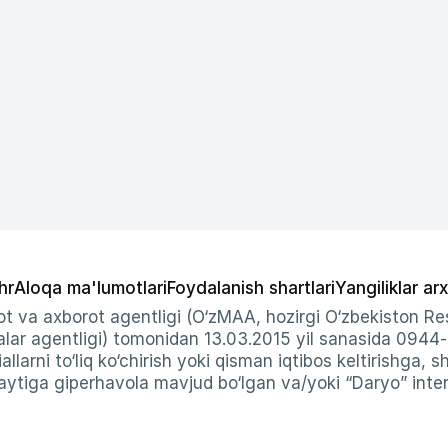
hr
Aloqa ma'lumotlari
Foydalanish shartlari
Yangiliklar arx
t va axborot agentligi (O‘zMAA, hozirgi O‘zbekiston Res
ar agentligi) tomonidan 13.03.2015 yil sanasida 0944
allarni to‘liq ko‘chirish yoki qisman iqtibos keltirishga, 
ytiga giperhavola mavjud bo‘lgan va/yoki “Daryo” intern