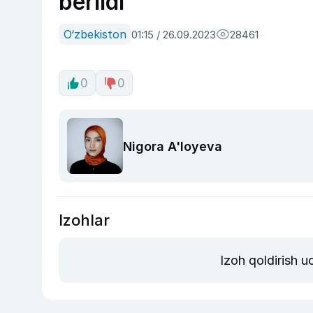
berildi
O‘zbekiston
01:15 / 26.09.2023
28461
0
0
Nigora A'loyeva
Izohlar
Izoh qoldirish 