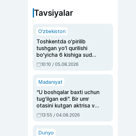
Tavsiyalar
O‘zbekiston
Toshkentda o‘pirilib
tushgan yo‘l qurilishi
bo‘yicha 6 kishiga sud
hukmi o‘qildi
10:10 / 05.08.2026
Madaniyat
“U boshqalar baxti uchun
tug‘ilgan edi”. Bir umr
otasini kutgan aktrisa va
dublyaj ustasi Rimma
13:55 / 04.08.2026
Ahmedovaning
sinovlarga to‘la hayoti
Dunyo