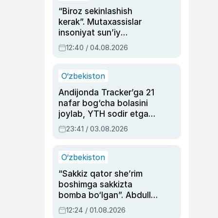
“Biroz sekinlashish
kerak”. Mutaxassislar
insoniyat sun’iy
intellektni boshqara
12:40 / 04.08.2026
olmay qolishidan xavotir
bildirdi
O‘zbekiston
Andijonda Tracker’ga 21
nafar bog‘cha bolasini
joylab, YTH sodir etgan
ayolga sud hukmi o‘qildi
23:41 / 03.08.2026
O‘zbekiston
“Sakkiz qator she’rim
boshimga sakkizta
bomba bo‘lgan”. Abdulla
Oripovni siyosiy
12:24 / 01.08.2026
ayblovlardan asrab