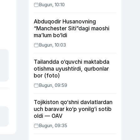
Bugun, 10:10
Abduqodir Husanovning
“Manchester Siti”dagi maoshi
ma’lum bo‘ldi
Bugun, 10:03
Tailandda o‘quvchi maktabda
otishma uyushtirdi, qurbonlar
bor (foto)
Bugun, 09:59
Tojikiston qo‘shni davlatlardan
uch baravar ko‘p yonilg‘i sotib
oldi — OAV
Bugun, 09:35