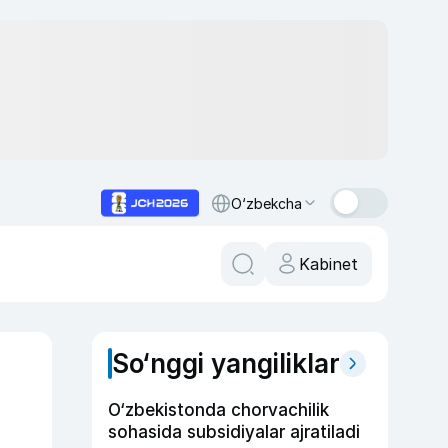
O‘zbekcha
Kabinet
So‘nggi yangiliklar
O‘zbekistonda chorvachilik
sohasida subsidiyalar ajratiladi