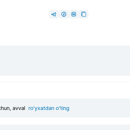
uchun, avval
ro‘yxatdan o‘ting