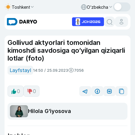
Toshkent
O‘zbekcha
Gollivud aktyorlari tomonidan
kimoshdi savdosiga qo‘yilgan qiziqarli
lotlar (foto)
Layfstayl
14:50 / 25.09.2023
7056
0
0
Hilola G‘iyosova