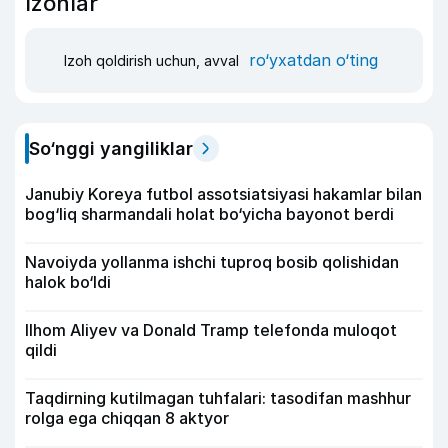
Izohlar
ro‘yxatdan o‘ting
Izoh qoldirish uchun, avval
So‘nggi yangiliklar
Janubiy Koreya futbol assotsiatsiyasi hakamlar bilan
bog‘liq sharmandali holat bo‘yicha bayonot berdi
Navoiyda yollanma ishchi tuproq bosib qolishidan
halok bo‘ldi
Ilhom Aliyev va Donald Tramp telefonda muloqot
qildi
Taqdirning kutilmagan tuhfalari: tasodifan mashhur
rolga ega chiqqan 8 aktyor