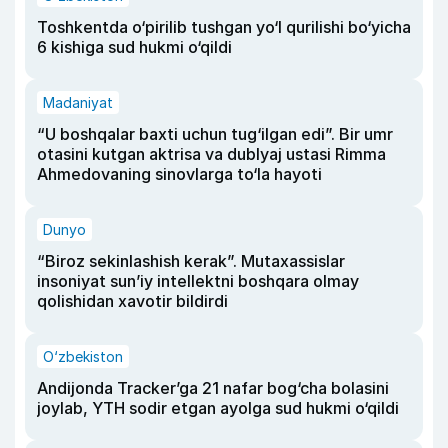
Toshkentda o‘pirilib tushgan yo‘l qurilishi bo‘yicha
6 kishiga sud hukmi o‘qildi
Madaniyat
“U boshqalar baxti uchun tug‘ilgan edi”. Bir umr
otasini kutgan aktrisa va dublyaj ustasi Rimma
Ahmedovaning sinovlarga to‘la hayoti
Dunyo
“Biroz sekinlashish kerak”. Mutaxassislar
insoniyat sun’iy intellektni boshqara olmay
qolishidan xavotir bildirdi
O‘zbekiston
Andijonda Tracker’ga 21 nafar bog‘cha bolasini
joylab, YTH sodir etgan ayolga sud hukmi o‘qildi