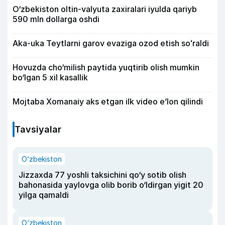
O‘zbekiston oltin-valyuta zaxiralari iyulda qariyb
590 mln dollarga oshdi
Aka-uka Teytlarni garov evaziga ozod etish soʻraldi
Hovuzda cho‘milish paytida yuqtirib olish mumkin
bo‘lgan 5 xil kasallik
Mojtaba Xomanaiy aks etgan ilk video e’lon qilindi
Tavsiyalar
O‘zbekiston
Jizzaxda 77 yoshli taksichini qo‘y sotib olish
bahonasida yaylovga olib borib o‘ldirgan yigit 20
yilga qamaldi
O‘zbekiston