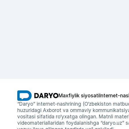
Maxfiylik siyosati
Internet-nas
“Daryo” internet-nashrining (O‘zbekiston matbuo
huzuridagi Axborot va ommaviy kommunikatsiyal
vositasi sifatida ro‘yxatga olingan. Matnli materi
videomateriallaridan foydalanishga “daryo.uz” sa