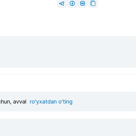
uchun, avval
ro‘yxatdan o‘ting