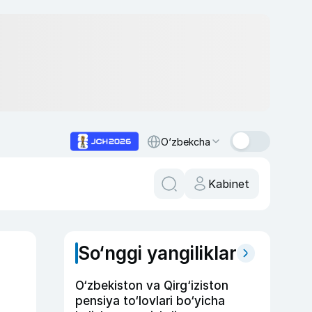
O‘zbekcha
Kabinet
So‘nggi yangiliklar
O‘zbekiston va Qirg‘iziston
pensiya to‘lovlari bo‘yicha