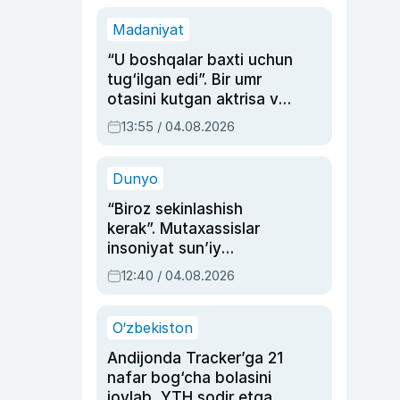
Madaniyat
“U boshqalar baxti uchun
tug‘ilgan edi”. Bir umr
otasini kutgan aktrisa va
dublyaj ustasi Rimma
13:55 / 04.08.2026
Ahmedovaning
sinovlarga to‘la hayoti
Dunyo
“Biroz sekinlashish
kerak”. Mutaxassislar
insoniyat sun’iy
intellektni boshqara
12:40 / 04.08.2026
olmay qolishidan xavotir
bildirdi
O‘zbekiston
Andijonda Tracker’ga 21
nafar bog‘cha bolasini
joylab, YTH sodir etgan