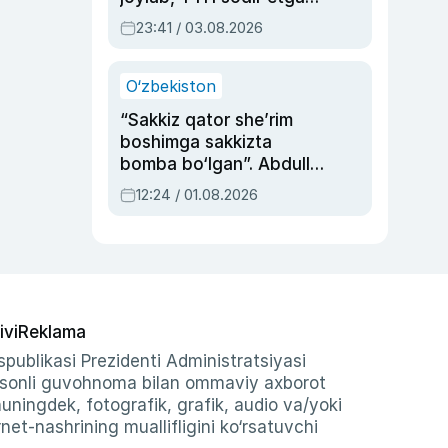
ayolga sud hukmi o‘qildi
23:41 / 03.08.2026
O‘zbekiston
“Sakkiz qator she’rim
boshimga sakkizta
bomba bo‘lgan”. Abdulla
Oripovni siyosiy
12:24 / 01.08.2026
ayblovlardan asrab
qolgan voqea
ivi
Reklama
publikasi Prezidenti Administratsiyasi
-sonli guvohnoma bilan ommaviy axborot
shuningdek, fotografik, grafik, audio va/yoki
et-nashrining muallifligini ko‘rsatuvchi