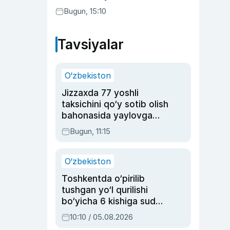
etilishi mumkin
Bugun, 15:10
Tavsiyalar
O‘zbekiston
Jizzaxda 77 yoshli
taksichini qo‘y sotib olish
bahonasida yaylovga
olib borib o‘ldirgan yigit
Bugun, 11:15
20 yilga qamaldi
O‘zbekiston
Toshkentda o‘pirilib
tushgan yo‘l qurilishi
bo‘yicha 6 kishiga sud
hukmi o‘qildi
10:10 / 05.08.2026