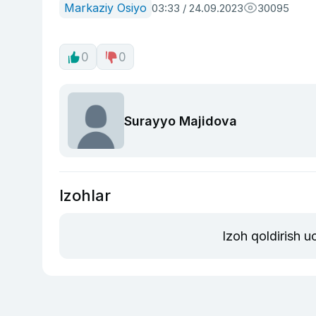
Markaziy Osiyo
03:33 / 24.09.2023
30095
0
0
Surayyo Majidova
Izohlar
Izoh qoldirish 