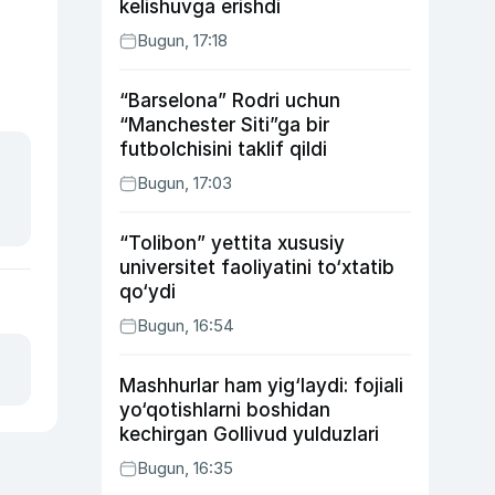
kelishuvga erishdi
Bugun, 17:18
“Barselona” Rodri uchun
“Manchester Siti”ga bir
futbolchisini taklif qildi
Bugun, 17:03
“Tolibon” yettita xususiy
universitet faoliyatini to‘xtatib
qo‘ydi
Bugun, 16:54
Mashhurlar ham yig‘laydi: fojiali
yo‘qotishlarni boshidan
kechirgan Gollivud yulduzlari
Bugun, 16:35