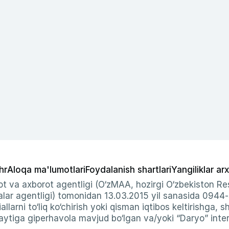
hr
Aloqa ma'lumotlari
Foydalanish shartlari
Yangiliklar arx
t va axborot agentligi (O‘zMAA, hozirgi O‘zbekiston Res
ar agentligi) tomonidan 13.03.2015 yil sanasida 0944
allarni to‘liq ko‘chirish yoki qisman iqtibos keltirishga, 
ytiga giperhavola mavjud bo‘lgan va/yoki “Daryo” intern