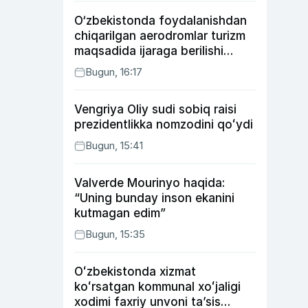
O‘zbekistonda foydalanishdan
chiqarilgan aerodromlar turizm
maqsadida ijaraga berilishi
mumkin
Bugun, 16:17
Vengriya Oliy sudi sobiq raisi
prezidentlikka nomzodini qoʻydi
Bugun, 15:41
Valverde Mourinyo haqida:
“Uning bunday inson ekanini
kutmagan edim”
Bugun, 15:35
Oʻzbekistonda xizmat
koʻrsatgan kommunal xoʻjaligi
xodimi faxriy unvoni taʼsis