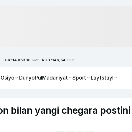
EUR :
RUB :
14 053,18
146,54
so'm
so'm
 Osiyo
Dunyo
Pul
Madaniyat
Sport
Layfstayl
n bilan yangi chegara postini