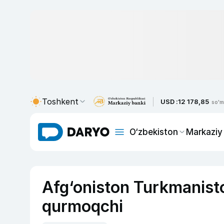
Toshkent
USD :
12 178,85
so'm
O‘zbekiston
Markaziy
Afg‘oniston Turkmanisto
qurmoqchi