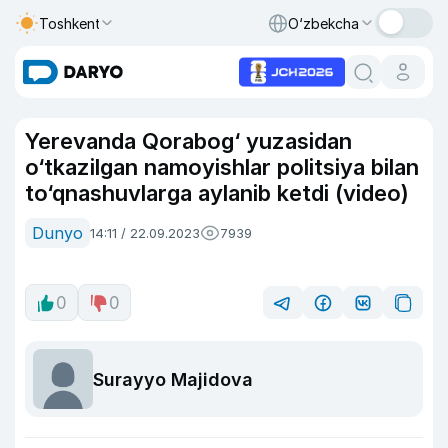
Toshkent
O‘zbekcha
Yerevanda Qorabog‘ yuzasidan
o‘tkazilgan namoyishlar politsiya bilan
to‘qnashuvlarga aylanib ketdi (video)
Dunyo
14:11 / 22.09.2023
7939
0
0
Surayyo Majidova