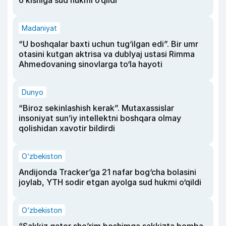
6 kishiga sud hukmi o‘qildi
Madaniyat
“U boshqalar baxti uchun tug‘ilgan edi”. Bir umr
otasini kutgan aktrisa va dublyaj ustasi Rimma
Ahmedovaning sinovlarga to‘la hayoti
Dunyo
“Biroz sekinlashish kerak”. Mutaxassislar
insoniyat sun’iy intellektni boshqara olmay
qolishidan xavotir bildirdi
O‘zbekiston
Andijonda Tracker’ga 21 nafar bog‘cha bolasini
joylab, YTH sodir etgan ayolga sud hukmi o‘qildi
O‘zbekiston