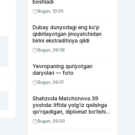
boshladi
Bugun, 10:05
Dubay dunyodagi eng ko‘p
qidirilayotgan jinoyatchidan
birini ekstraditsiya qildi
Bugun, 09:58
Yevropaning quriyotgan
daryolari — foto
Bugun, 09:51
Shahzoda Matchonova 39
yoshda: liftda yolg‘iz qolishga
qo‘rqadigan, diplomat bo‘lishi
kutilgan, ukasidan xafa bo‘lgan
Bugun, 09:50
aktrisa haqida