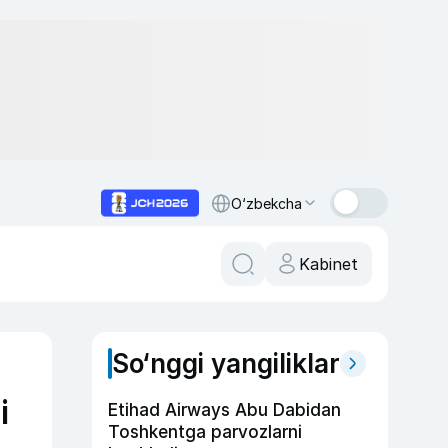
O‘zbekcha
Kabinet
So‘nggi yangiliklar
i
Etihad Airways Abu Dabidan
Toshkentga parvozlarni