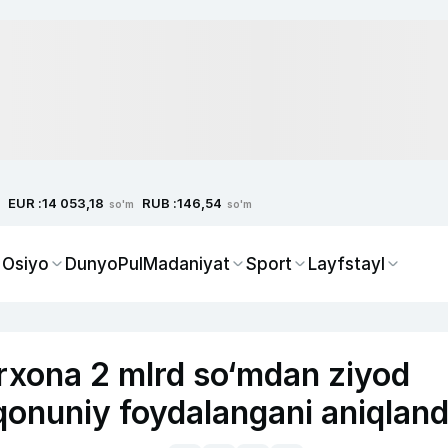
EUR :
RUB :
14 053,18
146,54
so'm
so'm
 Osiyo
Dunyo
Pul
Madaniyat
Sport
Layfstayl
rxona 2 mlrd so‘mdan ziyod
qonuniy foydalangani aniqland