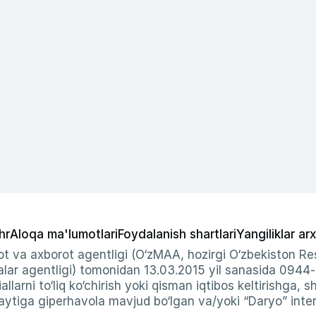
hr
Aloqa ma'lumotlari
Foydalanish shartlari
Yangiliklar arx
t va axborot agentligi (O‘zMAA, hozirgi O‘zbekiston Res
ar agentligi) tomonidan 13.03.2015 yil sanasida 0944
allarni to‘liq ko‘chirish yoki qisman iqtibos keltirishga, 
ytiga giperhavola mavjud bo‘lgan va/yoki “Daryo” intern