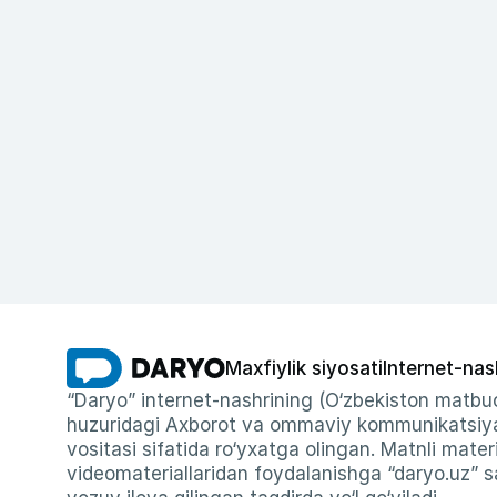
Maxfiylik siyosati
Internet-nas
“Daryo” internet-nashrining (O‘zbekiston matbuo
huzuridagi Axborot va ommaviy kommunikatsiyal
vositasi sifatida ro‘yxatga olingan. Matnli materi
videomateriallaridan foydalanishga “daryo.uz” sa