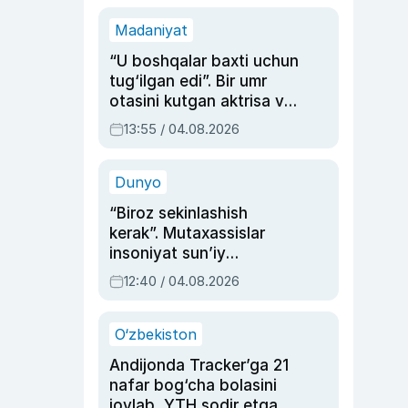
Madaniyat
“U boshqalar baxti uchun
tug‘ilgan edi”. Bir umr
otasini kutgan aktrisa va
dublyaj ustasi Rimma
13:55 / 04.08.2026
Ahmedovaning
sinovlarga to‘la hayoti
Dunyo
“Biroz sekinlashish
kerak”. Mutaxassislar
insoniyat sun’iy
intellektni boshqara
12:40 / 04.08.2026
olmay qolishidan xavotir
bildirdi
O‘zbekiston
Andijonda Tracker’ga 21
nafar bog‘cha bolasini
joylab, YTH sodir etgan