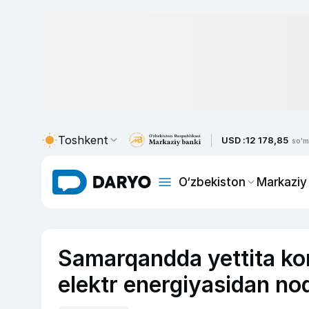
Toshkent
USD :
12 178,85
so'm
O‘zbekiston
Markaziy
Samarqandda yettita ko
elektr energiyasidan no