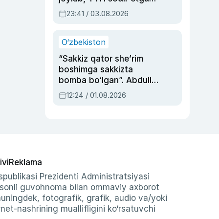
ayolga sud hukmi o‘qildi
23:41 / 03.08.2026
O‘zbekiston
“Sakkiz qator she’rim
boshimga sakkizta
bomba bo‘lgan”. Abdulla
Oripovni siyosiy
12:24 / 01.08.2026
ayblovlardan asrab
qolgan voqea
ivi
Reklama
publikasi Prezidenti Administratsiyasi
-sonli guvohnoma bilan ommaviy axborot
shuningdek, fotografik, grafik, audio va/yoki
et-nashrining muallifligini ko‘rsatuvchi