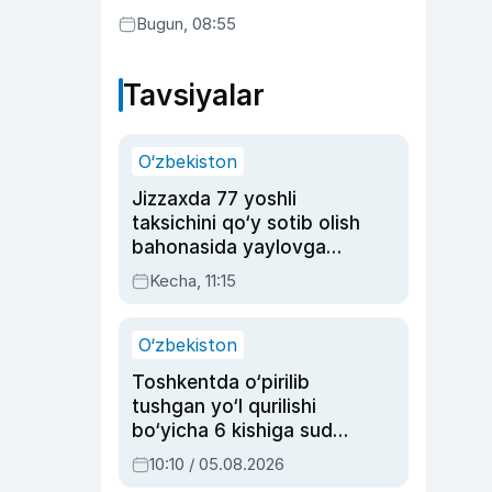
Bugun, 08:55
Tavsiyalar
O‘zbekiston
Jizzaxda 77 yoshli
taksichini qo‘y sotib olish
bahonasida yaylovga
olib borib o‘ldirgan yigit
Kecha, 11:15
20 yilga qamaldi
O‘zbekiston
Toshkentda o‘pirilib
tushgan yo‘l qurilishi
bo‘yicha 6 kishiga sud
hukmi o‘qildi
10:10 / 05.08.2026