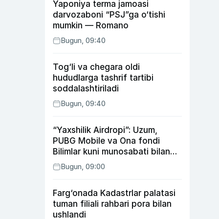
Yaponiya terma jamoasi
darvozaboni “PSJ”ga o‘tishi
mumkin — Romano
Bugun, 09:40
Tog‘li va chegara oldi
hududlarga tashrif tartibi
soddalashtiriladi
Bugun, 09:40
“Yaxshilik Airdropi”: Uzum,
PUBG Mobile va Ona fondi
Bilimlar kuni munosabati bilan
xayriya tadbirini yo‘lga
Bugun, 09:00
qo‘ymoqda
Farg‘onada Kadastrlar palatasi
tuman filiali rahbari pora bilan
ushlandi