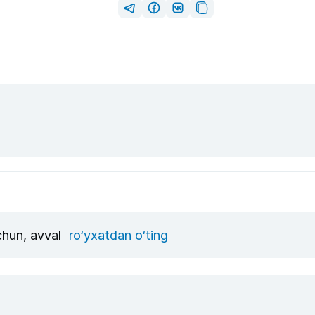
uchun, avval
ro‘yxatdan o‘ting