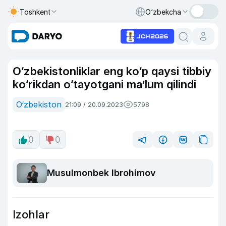
Toshkent
O‘zbekcha
O‘zbekistonliklar eng ko‘p qaysi tibbiy
ko‘rikdan o‘tayotgani ma’lum qilindi
O‘zbekiston
21:09 / 20.09.2023
5798
0
0
Musulmonbek Ibrohimov
Izohlar