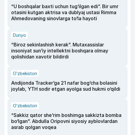
“U boshqalar baxti uchun tug‘ilgan edi”. Bir umr
otasini kutgan aktrisa va dublyaj ustasi Rimma
Ahmedovaning sinovlarga to‘la hayoti
Dunyo
“Biroz sekinlashish kerak”. Mutaxassislar
insoniyat sun’iy intellektni boshqara olmay
qolishidan xavotir bildirdi
O‘zbekiston
Andijonda Tracker’ga 21 nafar bog‘cha bolasini
joylab, YTH sodir etgan ayolga sud hukmi o‘qildi
O‘zbekiston
“Sakkiz qator she’rim boshimga sakkizta bomba
bo‘lgan”. Abdulla Oripovni siyosiy ayblovlardan
asrab qolgan voqea