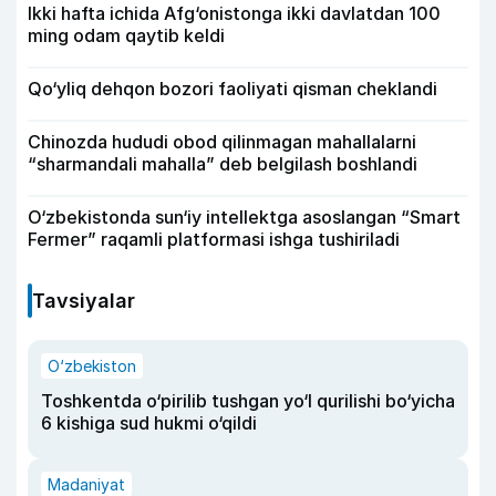
Ikki hafta ichida Afg‘onistonga ikki davlatdan 100
ming odam qaytib keldi
Qo‘yliq dehqon bozori faoliyati qisman cheklandi
Chinozda hududi obod qilinmagan mahallalarni
“sharmandali mahalla” deb belgilash boshlandi
O‘zbekistonda sun‘iy intellektga asoslangan “Smart
Fermer” raqamli platformasi ishga tushiriladi
Tavsiyalar
O‘zbekiston
Toshkentda o‘pirilib tushgan yo‘l qurilishi bo‘yicha
6 kishiga sud hukmi o‘qildi
Madaniyat