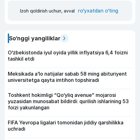
ro‘yxatdan o‘ting
Izoh qoldirish uchun, avval
So‘nggi yangiliklar
O‘zbekistonda iyul oyida yillik inflyatsiya 6,4 foizni
tashkil etdi
Meksikada a’lo natijalar sabab 58 ming abituriyent
universitetga qayta imtihon topshiradi
Toshkent hokimligi “Qo‘yliq avenue” mojarosi
yuzasidan munosabat bildirdi: qurilish ishlarining 53
foizi yakunlangan
FIFA Yevropa ligalari tomonidan jiddiy qarshilikka
uchradi