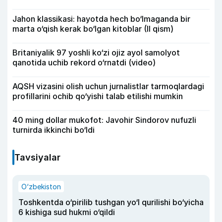
Jahon klassikasi: hayotda hech bo‘lmaganda bir
marta o‘qish kerak bo‘lgan kitoblar (II qism)
Britaniyalik 97 yoshli ko‘zi ojiz ayol samolyot
qanotida uchib rekord o‘rnatdi (video)
AQSH vizasini olish uchun jurnalistlar tarmoqlardagi
profillarini ochib qo‘yishi talab etilishi mumkin
40 ming dollar mukofot: Javohir Sindorov nufuzli
turnirda ikkinchi bo‘ldi
Tavsiyalar
O‘zbekiston
Toshkentda o‘pirilib tushgan yo‘l qurilishi bo‘yicha
6 kishiga sud hukmi o‘qildi