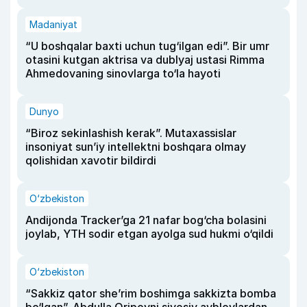
Madaniyat
“U boshqalar baxti uchun tug‘ilgan edi”. Bir umr
otasini kutgan aktrisa va dublyaj ustasi Rimma
Ahmedovaning sinovlarga to‘la hayoti
Dunyo
“Biroz sekinlashish kerak”. Mutaxassislar
insoniyat sun’iy intellektni boshqara olmay
qolishidan xavotir bildirdi
O‘zbekiston
Andijonda Tracker’ga 21 nafar bog‘cha bolasini
joylab, YTH sodir etgan ayolga sud hukmi o‘qildi
O‘zbekiston
“Sakkiz qator she’rim boshimga sakkizta bomba