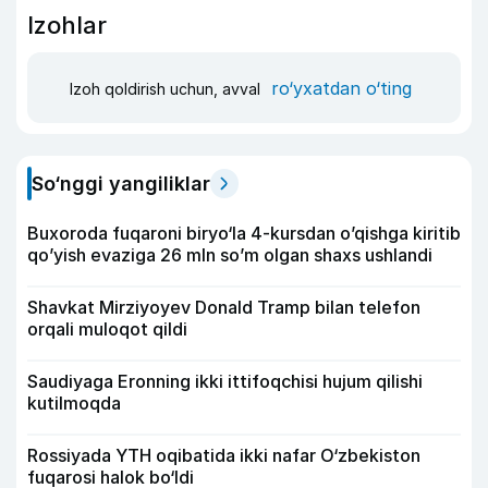
Izohlar
ro‘yxatdan o‘ting
Izoh qoldirish uchun, avval
So‘nggi yangiliklar
Buxoroda fuqaroni biryo‘la 4-kursdan o’qishga kiritib
qo’yish evaziga 26 mln so’m olgan shaxs ushlandi
Shavkat Mirziyoyev Donald Tramp bilan telefon
orqali muloqot qildi
Saudiyaga Eronning ikki ittifoqchisi hujum qilishi
kutilmoqda
Rossiyada YTH oqibatida ikki nafar O‘zbekiston
fuqarosi halok bo‘ldi